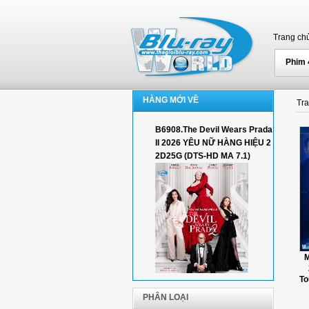
Trang ch
Phim
HÀNG MỚI VỀ
Tr
B6908.The Devil Wears Prada
II 2026 YÊU NỮ HÀNG HIỆU 2
2D25G (DTS-HD MA 7.1)
M
To
PHÂN LOẠI