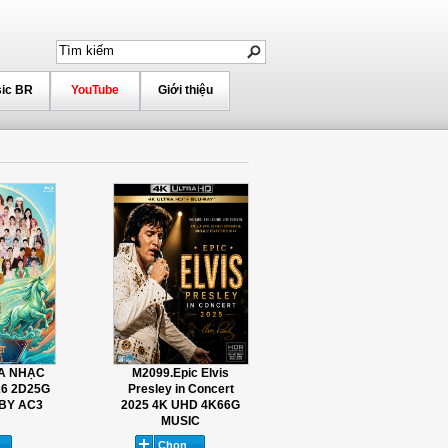
ic BR
YouTube
Giới thiệu
A NHẠC
M2099.Epic Elvis
26 2D25G
Presley in Concert
LBY AC3
2025 4K UHD 4K66G
MUSIC