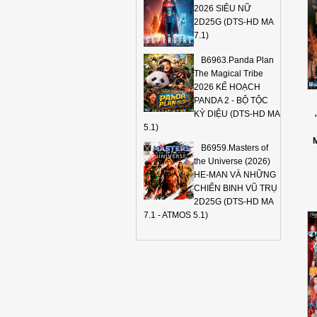
2026 SIÊU NỮ
2D25G (DTS-HD MA
7.1)
B6963.Panda Plan
The Magical Tribe
2026 KẾ HOẠCH
PANDA 2 - BỘ TỘC
KỲ DIỆU (DTS-HD MA
5.1)
B6959.Masters of
the Universe (2026)
HE-MAN VÀ NHỮNG
CHIẾN BINH VŨ TRỤ
2D25G (DTS-HD MA
7.1 - ATMOS 5.1)