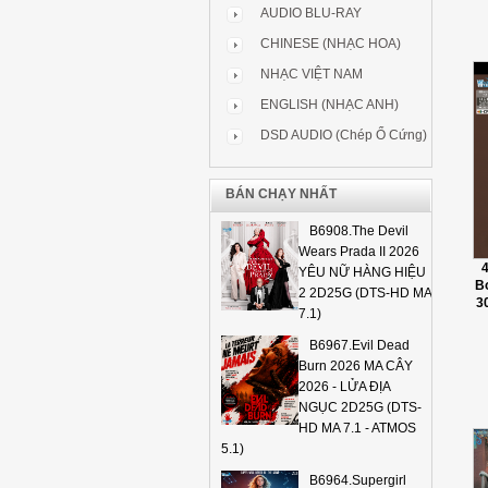
AUDIO BLU-RAY
CHINESE (NHẠC HOA)
NHẠC VIỆT NAM
ENGLISH (NHẠC ANH)
DSD AUDIO (Chép Ổ Cứng)
BÁN CHẠY NHẤT
B6908.The Devil
Wears Prada II 2026
YÊU NỮ HÀNG HIỆU
Bo
2 2D25G (DTS-HD MA
3
7.1)
B6967.Evil Dead
Burn 2026 MA CÂY
2026 - LỬA ĐỊA
NGỤC 2D25G (DTS-
HD MA 7.1 - ATMOS
5.1)
B6964.Supergirl