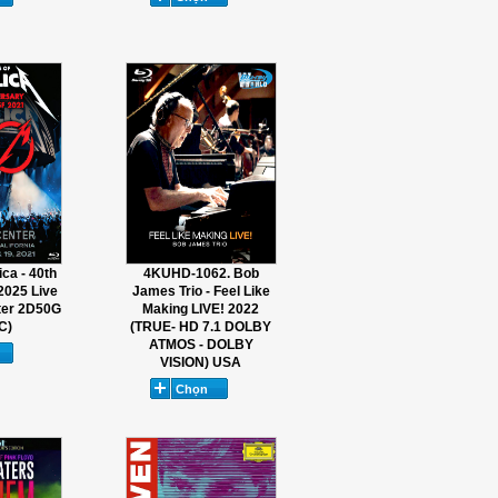
ca - 40th
4KUHD-1062. Bob
2025 Live
James Trio - Feel Like
ter 2D50G
Making LIVE! 2022
C)
(TRUE- HD 7.1 DOLBY
ATMOS - DOLBY
VISION) USA