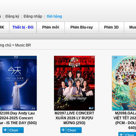
ủ
|
Đăng ký
|
Đăng nhập
|
Giỏ hàng
 4K
Thiết bị - ĐG
Phim mới
Phim Blu-ray
Phim 3D
Mus
ang chủ
>
Music BR
2100.Day Andy Lau
M2097.LIVE CONCERT
M2098.GAL
2024-2025 Concert
XUÂN 2026 LY RƯỢU
VIỆT TẾT 20
ur - IS THE DAY (50G)
MỪNG (25G)
(PCM - DO
640)