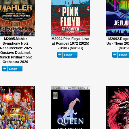
M2095.Mahler
M2094.Pink Floyd: Live
M2092.Roge
Symphony No.2
at Pompeii 1972 (2025)
Us - Them 2
'Ressurection' 2025
2D50G (MUSIC)
(MUSI
Gustavo Dudamel,
Munich Philharmonic
Orchestra 2020