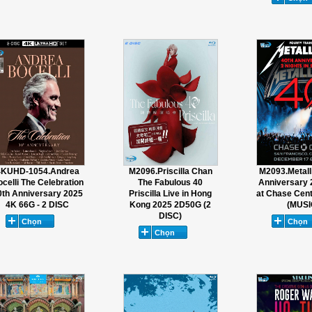
4KUHD-1054.Andrea
M2096.Priscilla Chan
M2093.Metalli
celli The Celebration
The Fabulous 40
Anniversary 
0th Anniversary 2025
Priscilla Live in Hong
at Chase Cen
4K 66G - 2 DISC
Kong 2025 2D50G (2
(MUSI
DISC)