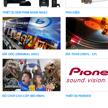
THIẾT BỊ XEM PHIM NGHE NHẠC
PHỤ KIỆN
ĐĨA GỐC (ORIGINAL DISC)
ĐĨA THAN (VINYL - LP)
ĐỒ CHƠI CAO CẤP (MÔ HÌNH)
THIẾT BỊ PIONEER