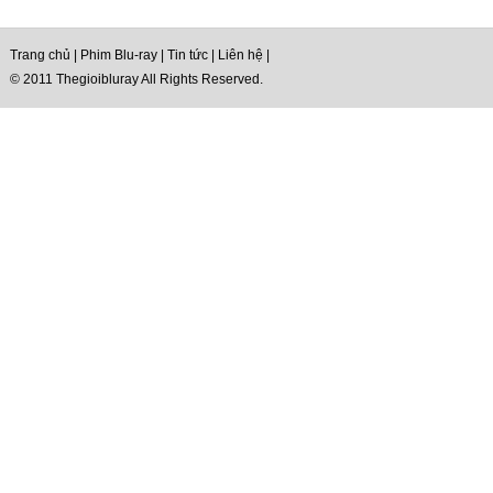
Trang chủ
|
Phim Blu-ray
|
Tin tức
|
Liên hệ
|
© 2011 Thegioibluray All Rights Reserved.