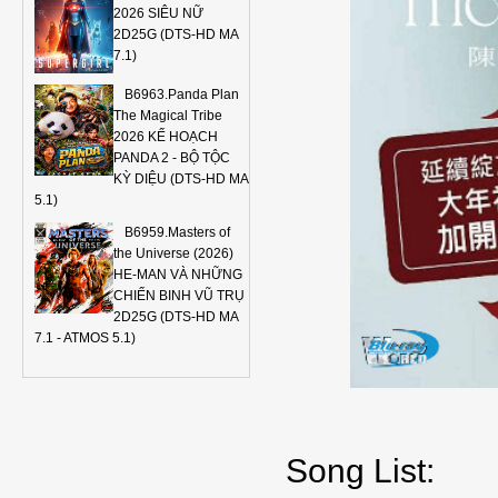
2026 SIÊU NỮ
2D25G (DTS-HD MA
7.1)
B6963.Panda Plan
The Magical Tribe
2026 KẾ HOẠCH
PANDA 2 - BỘ TỘC
KỲ DIỆU (DTS-HD MA
5.1)
B6959.Masters of
the Universe (2026)
HE-MAN VÀ NHỮNG
CHIẾN BINH VŨ TRỤ
2D25G (DTS-HD MA
7.1 - ATMOS 5.1)
Song List: