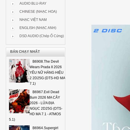
AUDIO BLU-RAY
CHINESE (NHẠC HOA)
NHẠC VIỆT NAM
ENGLISH (NHẠC ANH)
DSD AUDIO (Chép Ổ Cứng)
BÁN CHẠY NHẤT
B6908.The Devil
Wears Prada II 2026
YÊU NỮ HÀNG HIỆU
2 2D25G (DTS-HD MA
7.1)
B6967.Evil Dead
Burn 2026 MA CÂY
2026 - LỬA ĐỊA
NGỤC 2D25G (DTS-
HD MA 7.1 - ATMOS
5.1)
B6964.Supergirl