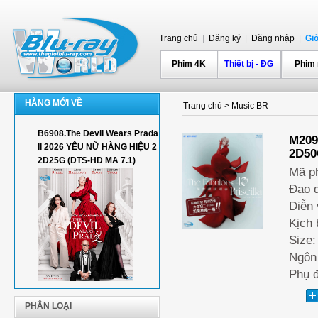
Trang chủ
|
Đăng ký
|
Đăng nhập
|
Gi
Phim 4K
Thiết bị - ĐG
Phim
HÀNG MỚI VỀ
Trang chủ
>
Music BR
B6908.The Devil Wears Prada
M2096
II 2026 YÊU NỮ HÀNG HIỆU 2
2D50
2D25G (DTS-HD MA 7.1)
Mã p
Đạo 
Diễn
Kịch
Size
Ngôn
Phụ 
PHÂN LOẠI