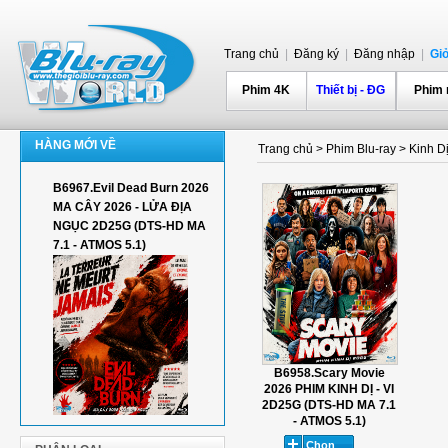
Trang chủ
|
Đăng ký
|
Đăng nhập
|
Gi
Phim 4K
Thiết bị - ĐG
Phim
HÀNG MỚI VỀ
Trang chủ
>
Phim Blu-ray
>
Kinh Dị
B6967.Evil Dead Burn 2026
MA CÂY 2026 - LỬA ĐỊA
NGỤC 2D25G (DTS-HD MA
7.1 - ATMOS 5.1)
B6958.Scary Movie
2026 PHIM KINH DỊ - VI
2D25G (DTS-HD MA 7.1
- ATMOS 5.1)