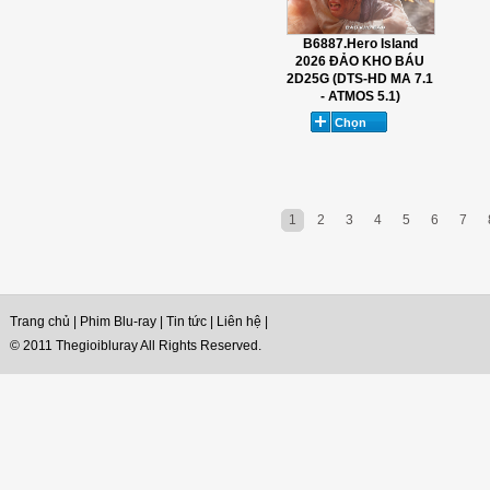
B6887.Hero Island
2026 ĐẢO KHO BÁU
2D25G (DTS-HD MA 7.1
- ATMOS 5.1)
1
2
3
4
5
6
7
Trang chủ
|
Phim Blu-ray
|
Tin tức
|
Liên hệ
|
© 2011 Thegioibluray All Rights Reserved.