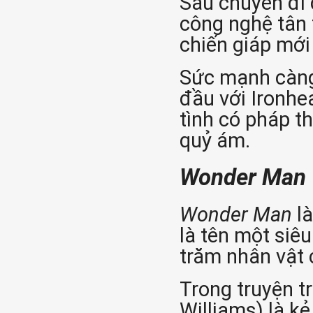
Sau chuyến đi 
công nghệ tân 
chiến giáp mới
Sức mạnh càng 
đầu với Ironhe
tình có pháp t
quỷ ám.
Wonder Man
Wonder Man
là
là tên một siê
trăm nhân vật 
Trong truyện t
Williams) là k