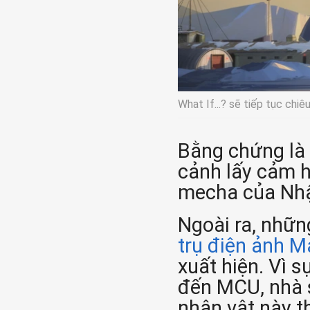
What If...? sẽ tiếp tục chiê
Bằng chứng là 
cảnh lấy cảm h
mecha của Nh
Ngoài ra, những
trụ điện ảnh M
xuất hiện. Vì s
đến MCU, nhà 
nhân vật này t