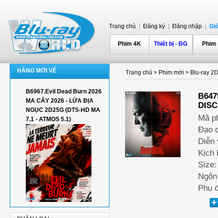
Trang chủ
|
Đăng ký
|
Đăng nhập
|
Gi
Phim 4K
Thiết bị - ĐG
Phim
HÀNG MỚI VỀ
Trang chủ
>
Phim mới
>
Blu-ray 2
B6967.Evil Dead Burn 2026
B647
MA CÂY 2026 - LỬA ĐỊA
DISC
NGỤC 2D25G (DTS-HD MA
Mã p
7.1 - ATMOS 5.1)
Đạo d
Diễn 
Kịch 
Size:
Ngôn 
Phụ đ