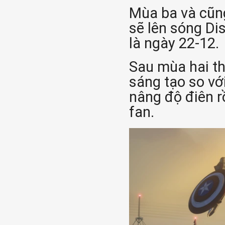
Mùa ba và cũng
sẽ lên sóng Di
là ngày 22-12.
Sau mùa hai thu
sáng tạo so vớ
nâng độ điên r
fan.