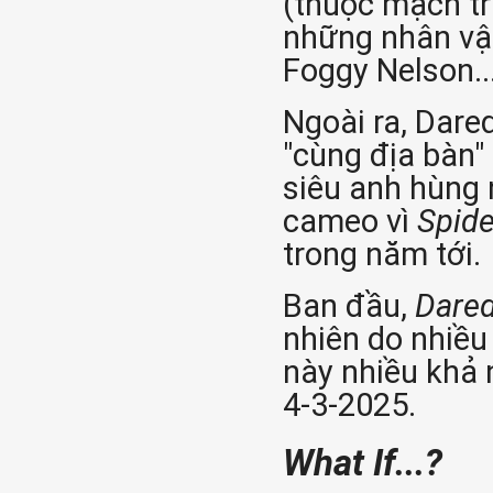
(thuộc mạch tr
những nhân vật
Foggy Nelson..
Ngoài ra, Dare
"cùng địa bàn"
siêu anh hùng n
cameo vì
Spide
trong năm tới.
Ban đầu,
Dared
nhiên do nhiều
này nhiều khả 
4-3-2025.
What If...?