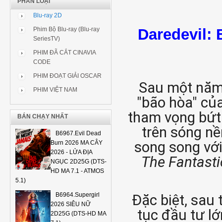
PHÂN LOẠI
Blu-ray 2D
Daredevil: 
Phim Bộ Blu-ray (Blu-ray
SeriesTV)
PHIM ĐÃ CẮT CINAVIA
CODE
PHIM ĐOẠT GIẢI OSCAR
Sau một năm 
PHIM VIỆT NAM
"bão hòa" của
tham vọng bứt 
BÁN CHẠY NHẤT
trên sóng nề
B6967.Evil Dead
song song vớ
Burn 2026 MA CÂY
2026 - LỬA ĐỊA
The Fantasti
NGỤC 2D25G (DTS-
HD MA 7.1 - ATMOS
5.1)
B6964.Supergirl
Đặc biệt, sau
2026 SIÊU NỮ
tục đầu tư lớ
2D25G (DTS-HD MA