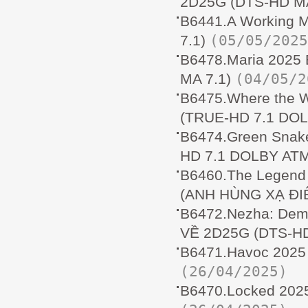
2D25G (DTS-HD MA
B6441.A Working
(05/05/2025
7.1)
B6478.Maria 202
(04/05/2
MA 7.1)
B6475.Where the
(TRUE-HD 7.1 DO
B6474.Green Snak
HD 7.1 DOLBY AT
B6460.The Legend 
(ANH HÙNG XẠ ĐIÊ
B6472.Nezha: Dem
VỀ 2D25G (DTS-HD
B6471.Havoc 2025
(26/04/2025)
B6470.Locked 202