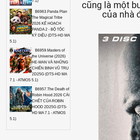
7.1)
cũng là một bư
của nhà đ
B6963.Panda Plan
The Magical Tribe
2026 KẾ HOẠCH
PANDA 2 - BỘ TỘC
KỲ DIỆU (DTS-HD MA
5.1)
B6959.Masters of
the Universe (2026)
HE-MAN VÀ NHỮNG
CHIẾN BINH VŨ TRỤ
2D25G (DTS-HD MA
7.1 - ATMOS 5.1)
B6957.The Death of
Robin Hood 2026 CÁI
CHẾT CỦA ROBIN
HOOD 2D25G (DTS-
HD MA 7.1 - ATMOS
5.1)