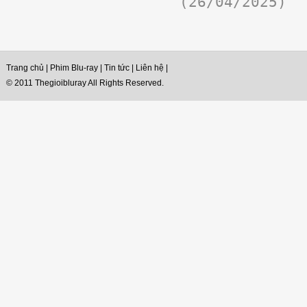
(26/04/2025)
Trang chủ
|
Phim Blu-ray
|
Tin tức
|
Liên hệ
|
© 2011 Thegioibluray All Rights Reserved.