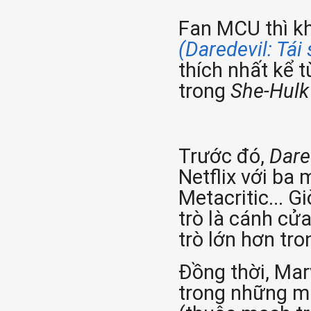
Fan MCU thì kh
(Daredevil: Tái 
thích nhất kể t
trong
She-Hul
Trước đó,
Dare
Netflix với ba
Metacritic... G
trò là cánh cử
trò lớn hơn tr
Đồng thời, Mar
trong những mù