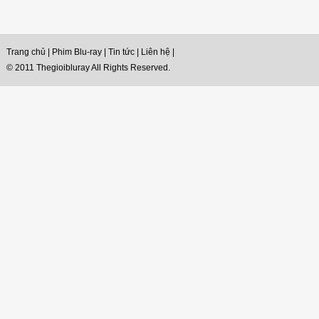
Trang chủ
|
Phim Blu-ray
|
Tin tức
|
Liên hệ
|
© 2011 Thegioibluray All Rights Reserved.