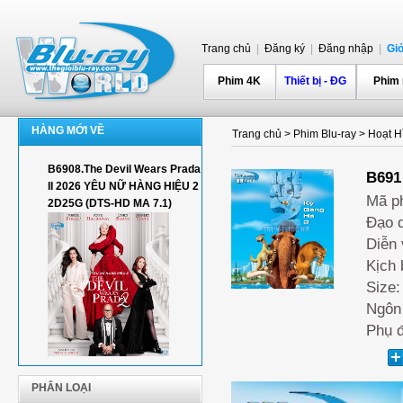
Trang chủ
|
Đăng ký
|
Đăng nhập
|
Gi
Phim 4K
Thiết bị - ĐG
Phim
HÀNG MỚI VỀ
Trang chủ
>
Phim Blu-ray
>
Hoạt H
B6908.The Devil Wears Prada
B691
II 2026 YÊU NỮ HÀNG HIỆU 2
Mã p
2D25G (DTS-HD MA 7.1)
Đạo d
Diễn 
Kịch 
Size:
Ngôn 
Phụ đ
PHÂN LOẠI