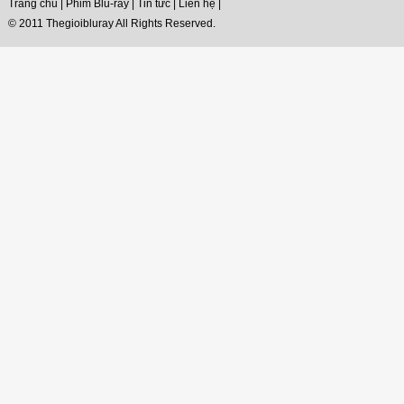
Trang chủ
|
Phim Blu-ray
|
Tin tức
|
Liên hệ
|
© 2011 Thegioibluray All Rights Reserved.