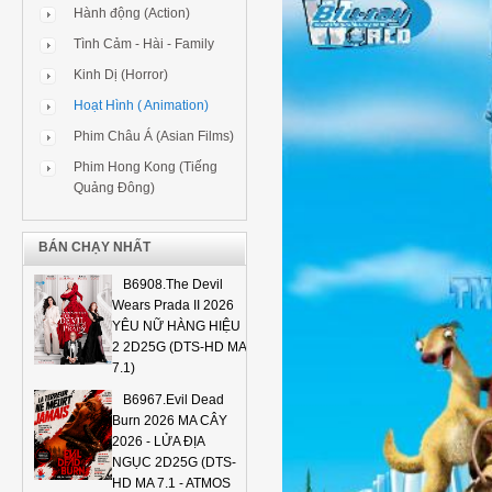
Hành động (Action)
Tình Cảm - Hài - Family
Kinh Dị (Horror)
Hoạt Hình ( Animation)
Phim Châu Á (Asian Films)
Phim Hong Kong (Tiếng
Quảng Đông)
BÁN CHẠY NHẤT
B6908.The Devil
Wears Prada II 2026
YÊU NỮ HÀNG HIỆU
2 2D25G (DTS-HD MA
7.1)
B6967.Evil Dead
Burn 2026 MA CÂY
2026 - LỬA ĐỊA
NGỤC 2D25G (DTS-
HD MA 7.1 - ATMOS