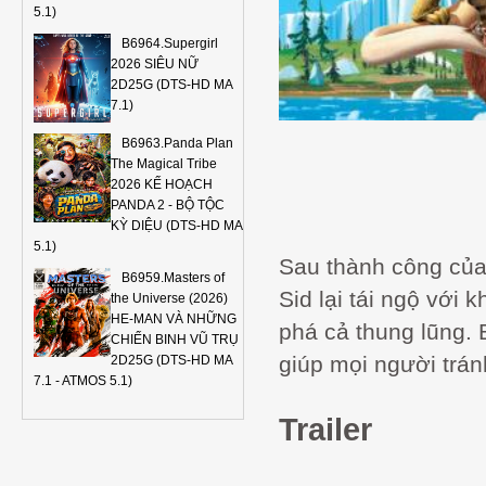
5.1)
B6964.Supergirl
2026 SIÊU NỮ
2D25G (DTS-HD MA
7.1)
B6963.Panda Plan
The Magical Tribe
2026 KẾ HOẠCH
PANDA 2 - BỘ TỘC
KỲ DIỆU (DTS-HD MA
5.1)
Sau thành công của
B6959.Masters of
Sid lại tái ngộ với 
the Universe (2026)
HE-MAN VÀ NHỮNG
phá cả thung lũng.
CHIẾN BINH VŨ TRỤ
giúp mọi người trán
2D25G (DTS-HD MA
7.1 - ATMOS 5.1)
Trailer