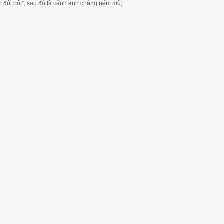
một đôi bốt”, sau đó là cảnh anh chàng ném mũ,