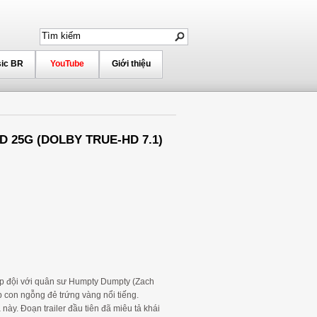
ic BR
YouTube
Giới thiệu
 2D 25G (DOLBY TRUE-HD 7.1)
hập đội với quân sư Humpty Dumpty (Zach
p con ngỗng đẻ trứng vàng nổi tiếng.
này. Đoạn trailer đầu tiên đã miêu tả khái