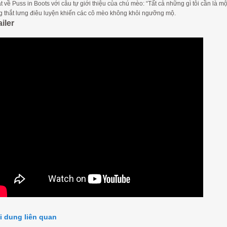
t về Puss in Boots với câu tự giới thiệu của chú mèo: “Tất cả những gì tôi cần là 
g thắt lưng điêu luyện khiến các cô mèo không khỏi ngưỡng mộ.
ailer
i dung liên quan