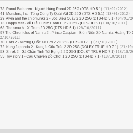
78. Ronal Barbaren - Người Hùng Ronal 2D 25G (DTS-HD 5.1)
(11/02/2012)
41. Monsters, Inc - Tổng Công Ty Quái Vật 2D 25G (DTS-HD 5.1)
(13/01/2012)
29. Alvin and the chipmunks 2 - Sóc Siêu Quậy 2 2D 25G (DTS-HD 5.1)
(04/01/2
13. Happy feet - Vũ Điệu Chim Cánh Cụt 2D 25G (DTS-HD 5.1)
(30/10/2011)
68. The smurfs - Xì Trum 2D 25G (DTS-HD 5.1)
(28/10/2011)
97.The Chronicles of Narnia 2 : Prince Caspian - Biên Niên Sử Narnia: Hoàng T
2/10/2011)
70. Cars 2 - Vương Quốc Xe Hơi 2 2D 25G (DTS-HD 7.1)
(21/10/2011)
72. Kung fu panda 2 - Kungfu Gấu Trúc 2 2D 25G (DOLBY TRUE-HD 7.1)
(21/10
53. Shrek 2 - Gã Chằn Tinh Tốt Bụng 2 2D 25G (DOLBY TRUE-HD 7.1)
(13/10/2
55. Toy story 1 - Câu Chuyện Đồ Chơi 1 2D 25G (DTS-HD 7.1)
(13/10/2011)