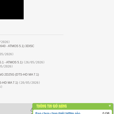
/2026)
640 - ATMOS 5.1) 3DISC
05/2026)
.1 - ATMOS 5.1)
(26/05/2026)
05/2026)
NG 2D25G (DTS-HD MA 7.1)
-HD MA 7.1)
(20/05/2026)
6)
Đang Online: 43889
-
Bạn chưa chọn thiết bị/film nào
0
GB