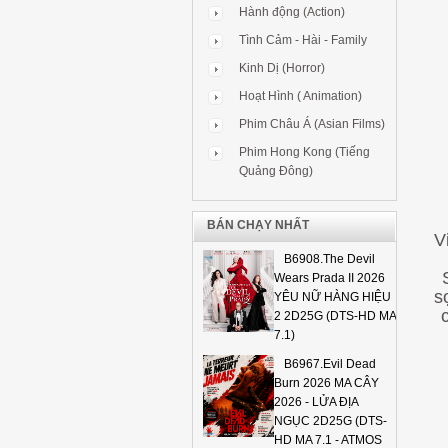
Hành động (Action)
Tình Cảm - Hài - Family
Kinh Dị (Horror)
Hoạt Hình ( Animation)
Phim Châu Á (Asian Films)
Phim Hong Kong (Tiếng
Quảng Đông)
BÁN CHẠY NHẤT
V
B6908.The Devil
S
Wears Prada II 2026
s
YÊU NỮ HÀNG HIỆU
2 2D25G (DTS-HD MA
7.1)
B6967.Evil Dead
Burn 2026 MA CÂY
2026 - LỬA ĐỊA
NGỤC 2D25G (DTS-
HD MA 7.1 - ATMOS