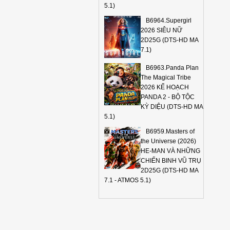
5.1)
B6964.Supergirl
2026 SIÊU NỮ
2D25G (DTS-HD MA
7.1)
B6963.Panda Plan
The Magical Tribe
2026 KẾ HOẠCH
PANDA 2 - BỘ TỘC
KỲ DIỆU (DTS-HD MA
5.1)
B6959.Masters of
the Universe (2026)
HE-MAN VÀ NHỮNG
CHIẾN BINH VŨ TRỤ
2D25G (DTS-HD MA
7.1 - ATMOS 5.1)