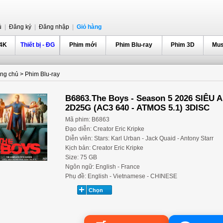
ủ
|
Đăng ký
|
Đăng nhập
|
Giỏ hàng
 4K
Thiết bị - ĐG
Phim mới
Phim Blu-ray
Phim 3D
Mus
ang chủ
>
Phim Blu-ray
B6863.The Boys - Season 5 2026 SIÊU
2D25G (AC3 640 - ATMOS 5.1) 3DISC
Mã phim: B6863
Đạo diễn: Creator Eric Kripke
Diễn viên: Stars: Karl Urban - Jack Quaid - Antony Starr
Kịch bản: Creator Eric Kripke
Size: 75 GB
Ngôn ngữ: English - France
Phụ đề: English - Vietnamese - CHINESE