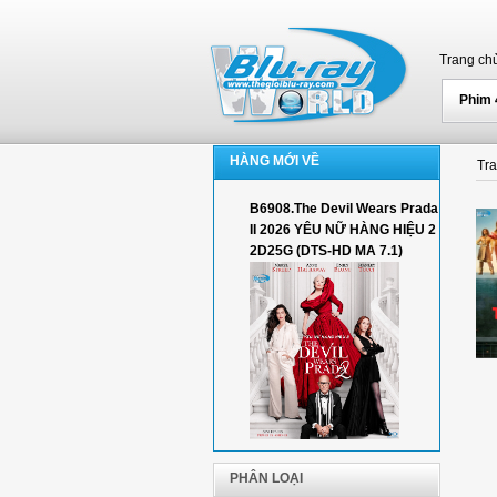
Trang ch
Phim
HÀNG MỚI VỀ
Tr
B6908.The Devil Wears Prada
II 2026 YÊU NỮ HÀNG HIỆU 2
2D25G (DTS-HD MA 7.1)
PHÂN LOẠI