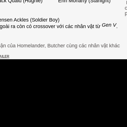
ack Quaid (Hughie)
Erin Moriarty (Starlight)
p
ensen Ackles (Soldier Boy)
Gen V
goài ra còn có crossover với các nhân vật từ
.
ận của Homelander, Butcher cùng các nhân vật khác
AILER