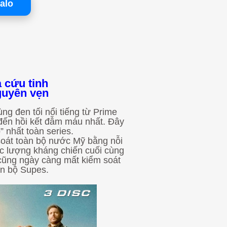
alo
 cứu tinh
nguyên vẹn
ng đen tối nổi tiếng từ Prime
 đến hồi kết đẫm máu nhất. Đây
 nhất toàn series.
oát toàn bộ nước Mỹ bằng nỗi
lực lượng kháng chiến cuối cùng
 cũng ngày càng mất kiểm soát
oàn bộ Supes.