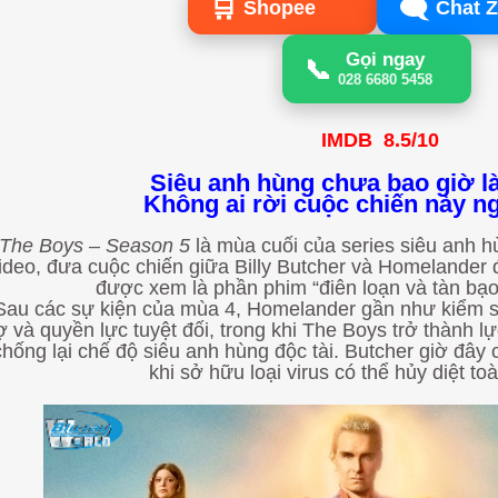
🛒
🗨️
Shopee
Chat Z
Gọi ngay
📞
028 6680 5458
IMDB 8.5/10
Siêu anh hùng chưa bao giờ là
Không ai rời cuộc chiến này 
The Boys – Season 5
là mùa cuối của series siêu anh hù
ideo, đưa cuộc chiến giữa Billy Butcher và Homelander
được xem là phần phim “điên loạn và tàn bạo”
au các sự kiện của mùa 4, Homelander gần như kiểm s
ợ và quyền lực tuyệt đối, trong khi The Boys trở thành 
chống lại chế độ siêu anh hùng độc tài. Butcher giờ đây
khi sở hữu loại virus có thể hủy diệt t