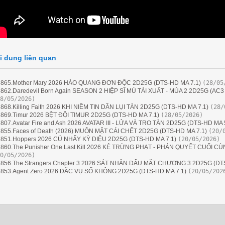
i dung liên quan
865.Mother Mary 2026 HÀO QUANG ĐƠN ĐỘC 2D25G (DTS-HD MA 7.1)
(28/05
862.Daredevil Born Again SEASON 2 HIỆP SĨ MÙ TÁI XUẤT - MÙA 2 2D25G (AC3 
8/05/2026)
868.Killing Faith 2026 KHI NIỀM TIN DẦN LỤI TÀN 2D25G (DTS-HD MA 7.1)
(28/
869.Timur 2026 BỆT ĐỘI TIMUR 2D25G (DTS-HD MA 7.1)
(28/05/2026)
807.Avatar Fire and Ash 2026 AVATAR III - LỬA VÀ TRO TÀN 2D25G (DTS-HD MA 5
855.Faces of Death (2026) MUÔN MẶT CÁI CHẾT 2D25G (DTS-HD MA 7.1)
(20/
851.Hoppers 2026 CÚ NHẨY KỲ DIỆU 2D25G (DTS-HD MA 7.1)
(20/05/2026)
860.The Punisher One Last Kill 2026 KẺ TRỪNG PHẠT - PHÁN QUYẾT CUỐI CÙ
0/05/2026)
856.The Strangers Chapter 3 2026 SÁT NHÂN DẤU MẶT CHƯƠNG 3 2D25G (DTS
853.Agent Zero 2026 ĐẶC VỤ SỐ KHÔNG 2D25G (DTS-HD MA 7.1)
(20/05/202