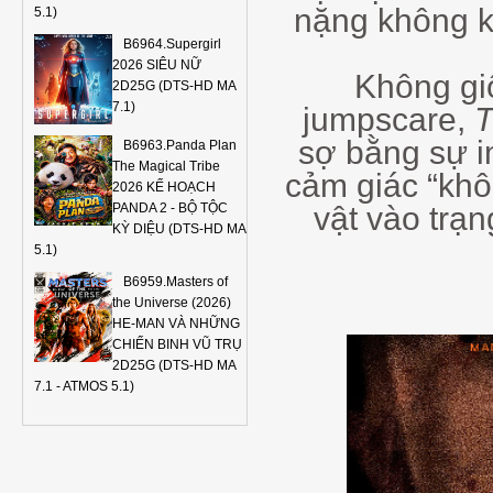
nặng không kh
5.1)
B6964.Supergirl
2026 SIÊU NỮ
Không giố
2D25G (DTS-HD MA
7.1)
jumpscare,
T
sợ bằng sự i
B6963.Panda Plan
The Magical Tribe
cảm giác “khô
2026 KẾ HOẠCH
vật vào trạn
PANDA 2 - BỘ TỘC
KỲ DIỆU (DTS-HD MA
5.1)
B6959.Masters of
the Universe (2026)
HE-MAN VÀ NHỮNG
CHIẾN BINH VŨ TRỤ
2D25G (DTS-HD MA
7.1 - ATMOS 5.1)