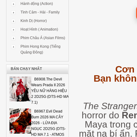
Hành động (Action)
Tình Cảm - Hài - Family
Kinh Dị (Horror)
Hoạt Hình ( Animation)
Phim Châu Á (Asian Films)
Phim Hong Kong (Tiếng
Quảng Đông)
Cơn 
BÁN CHẠY NHẤT
Bạn không
B6908.The Devil
Wears Prada II 2026
YÊU NỮ HÀNG HIỆU
2 2D25G (DTS-HD MA
7.1)
The Stranger
B6967.Evil Dead
horror do
Ren
Burn 2026 MA CÂY
Maya trong c
2026 - LỬA ĐỊA
NGỤC 2D25G (DTS-
mặt nạ bí ẩn
HD MA 7.1 - ATMOS