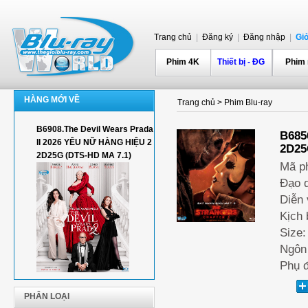
Trang chủ
|
Đăng ký
|
Đăng nhập
|
Gi
Phim 4K
Thiết bị - ĐG
Phim
HÀNG MỚI VỀ
Trang chủ
>
Phim Blu-ray
B6908.The Devil Wears Prada
B685
II 2026 YÊU NỮ HÀNG HIỆU 2
2D25
2D25G (DTS-HD MA 7.1)
Mã p
Đạo d
Diễn 
Kịch 
Size:
Ngôn 
Phụ đ
PHÂN LOẠI