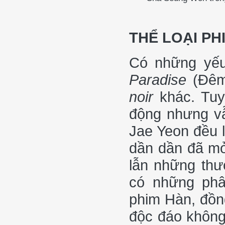
THỂ LOẠI PH
Có những yếu
Paradise
(Đêm
noir
khác. Tuy
động nhưng v
Jae Yeon đều 
dần dần đã mở
lẫn những th
có những phâ
phim Hàn, đồng
độc đáo không