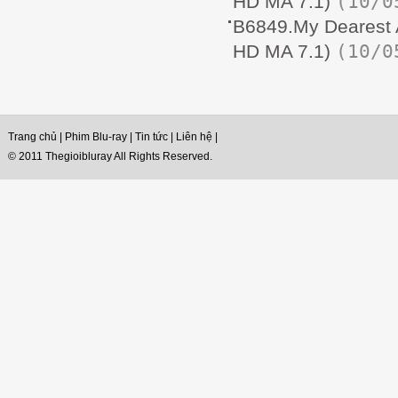
(10/0
HD MA 7.1)
B6849.My Dearest
(10/0
HD MA 7.1)
Trang chủ
|
Phim Blu-ray
|
Tin tức
|
Liên hệ
|
© 2011 Thegioibluray All Rights Reserved.