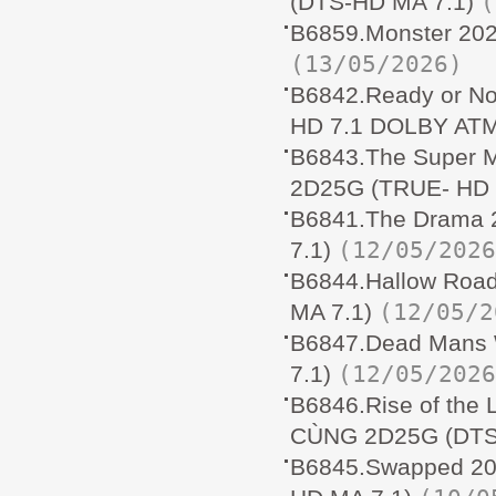
(
(DTS-HD MA 7.1)
B6859.Monster 20
(13/05/2026)
B6842.Ready or N
HD 7.1 DOLBY AT
B6843.The Super 
2D25G (TRUE- HD
B6841.The Drama
(12/05/2026
7.1)
B6844.Hallow Ro
(12/05/2
MA 7.1)
B6847.Dead Mans 
(12/05/2026
7.1)
B6846.Rise of the
CÙNG 2D25G (DTS
B6845.Swapped 2