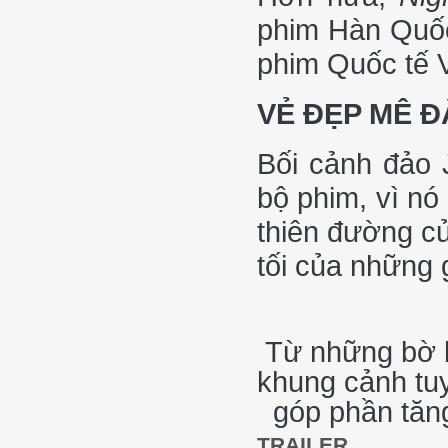
phim Hàn Quốc
phim Quốc tế V
VẺ ĐẸP MÊ 
Bối cảnh đảo J
bộ phim, vì nó
thiên đường c
tối của những g
Từ những bờ b
khung cảnh tuy
góp phần tăn
TRAILER