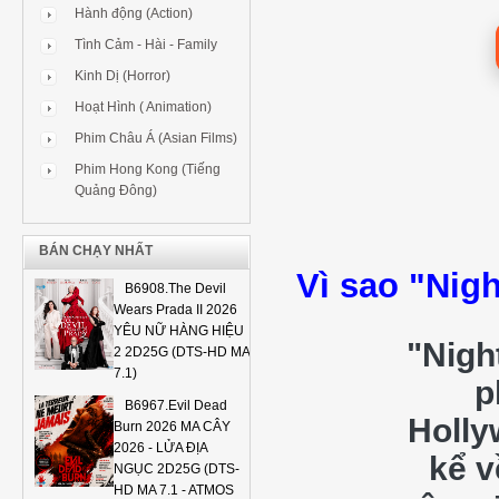
Hành động (Action)
Tình Cảm - Hài - Family
Kinh Dị (Horror)
Hoạt Hình ( Animation)
Phim Châu Á (Asian Films)
Phim Hong Kong (Tiếng
Quảng Đông)
BÁN CHẠY NHẤT
Vì sao "Nig
B6908.The Devil
Wears Prada II 2026
YÊU NỮ HÀNG HIỆU
"Nigh
2 2D25G (DTS-HD MA
7.1)
p
B6967.Evil Dead
Holly
Burn 2026 MA CÂY
2026 - LỬA ĐỊA
kể v
NGỤC 2D25G (DTS-
HD MA 7.1 - ATMOS