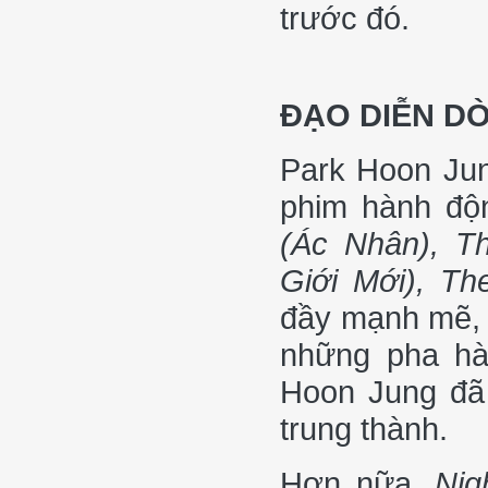
trước đó.
ĐẠO DIỄN DÒ
Park Hoon Jun
phim hành độn
(Ác Nhân), T
Giới Mới), Th
đầy mạnh mẽ, 
những pha hà
Hoon Jung đã
trung thành.
Hơn nữa,
Nig