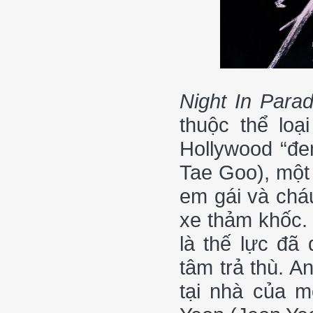
Night In Para
thuộc thể loạ
Hollywood “đ
Tae Goo), một 
em gái và cháu
xe thảm khốc. 
là thế lực đã
tâm trả thù. A
tại nhà của m