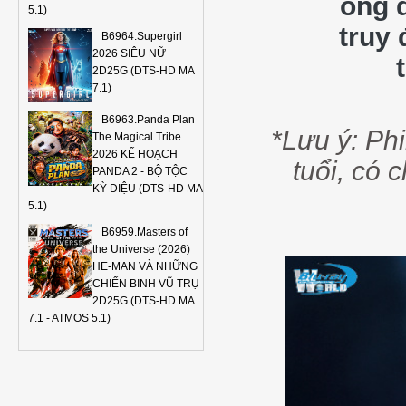
ông 
5.1)
truy
B6964.Supergirl
2026 SIÊU NỮ
2D25G (DTS-HD MA
7.1)
B6963.Panda Plan
*Lưu ý: Ph
The Magical Tribe
2026 KẾ HOẠCH
tuổi, có 
PANDA 2 - BỘ TỘC
KỲ DIỆU (DTS-HD MA
5.1)
B6959.Masters of
the Universe (2026)
HE-MAN VÀ NHỮNG
CHIẾN BINH VŨ TRỤ
2D25G (DTS-HD MA
7.1 - ATMOS 5.1)