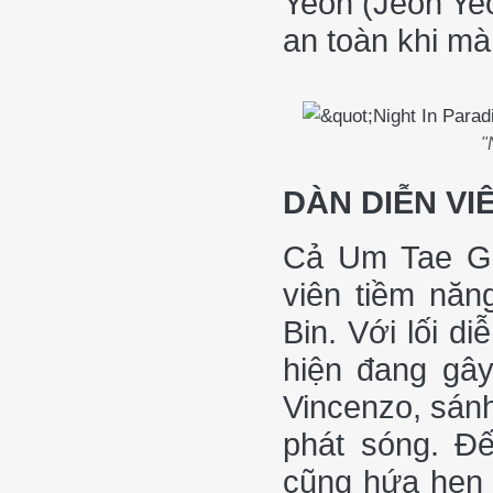
Yeon (Jeon Ye
an toàn khi m
"
DÀN DIỄN VI
Cả Um Tae Go
viên tiềm năn
Bin. Với lối d
hiện đang gây
Vincenzo, sán
phát sóng. Đ
cũng hứa hẹn 