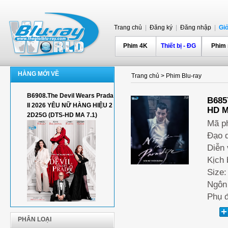
Trang chủ
|
Đăng ký
|
Đăng nhập
|
Gi
Phim 4K
Thiết bị - ĐG
Phim
HÀNG MỚI VỀ
Trang chủ
>
Phim Blu-ray
B6908.The Devil Wears Prada
B685
II 2026 YÊU NỮ HÀNG HIỆU 2
HD M
2D25G (DTS-HD MA 7.1)
Mã p
Đạo d
Diễn 
Kịch 
Size:
Ngôn
Phụ đ
PHÂN LOẠI