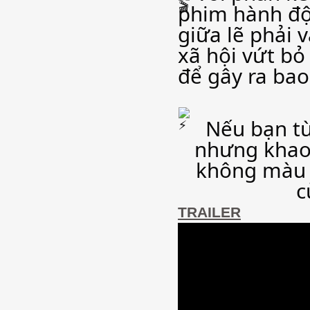
phim hành độ
giữa lẽ phải 
xã hội vứt bỏ
để gây ra bao 
Nếu bạn từ
nhưng khao 
không màu mè
c
TRAILER