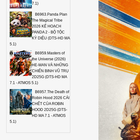
7.1)
B6963.Panda Plan
The Magical Tribe
2026 KẾ HOẠCH
PANDA 2 - BỘ TỘC
KỲ DIỆU (DTS-HD MA
5.1)
B6959.Masters of
the Universe (2026)
HE-MAN VÀ NHỮNG
CHIẾN BINH VŨ TRỤ
2D25G (DTS-HD MA
7.1 - ATMOS 5.1)
B6957.The Death of
Robin Hood 2026 CÁI
CHẾT CỦA ROBIN
HOOD 2D25G (DTS-
HD MA 7.1 - ATMOS
5.1)