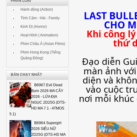
PHÂN LOẠI
Hành động (Action)
LAST BULL
Tình Cảm - Hài - Family
CHO M
Kinh Dị (Horror)
Khi công lý
Hoạt Hình ( Animation)
thứ d
Phim Châu Á (Asian Films)
Phim Hong Kong (Tiếng
Đạo diễn Gui
Quảng Đông)
màn ảnh với
BÁN CHẠY NHẤT
diện và khô
vào cuộc t
B6967.Evil Dead
Burn 2026 MA CÂY
nơi mỗi khúc 
2026 - LỬA ĐỊA
NGỤC 2D25G (DTS-
HD MA 7.1 - ATMOS
5.1)
B6964.Supergirl
2026 SIÊU NỮ
2D25G (DTS-HD MA