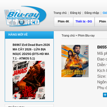
Trang chủ
|
Đăng ký
|
Đăng nhập
|
Gi
Phim 4K
Thiết bị - ĐG
Phim
HÀNG MỚI VỀ
Trang chủ
>
Phim Blu-ray
B6967.Evil Dead Burn 2026
B655
MA CÂY 2026 - LỬA ĐỊA
Mã p
NGỤC 2D25G (DTS-HD MA
7.1 - ATMOS 5.1)
Đạo d
Diễn 
Kịch 
Size:
Ngôn 
Phụ đ