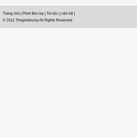
Trang chủ
|
Phim Blu-ray
|
Tin tức
|
Liên hệ
|
© 2011 Thegioibluray All Rights Reserved.