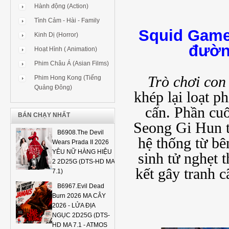
Hành động (Action)
Tình Cảm - Hài - Family
Squid Game 
Kinh Dị (Horror)
đườn
Hoạt Hình ( Animation)
Phim Châu Á (Asian Films)
Trò chơi con
Phim Hong Kong (Tiếng
Quảng Đông)
khép lại loạt p
cấn. Phần cuố
BÁN CHẠY NHẤT
Seong Gi Hun tr
B6908.The Devil
hệ thống từ b
Wears Prada II 2026
YÊU NỮ HÀNG HIỆU
sinh tử nghẹt 
2 2D25G (DTS-HD MA
kết gây tranh 
7.1)
B6967.Evil Dead
Burn 2026 MA CÂY
2026 - LỬA ĐỊA
NGỤC 2D25G (DTS-
HD MA 7.1 - ATMOS