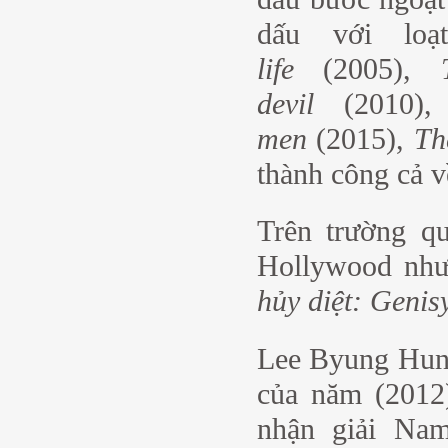
dấu với lo
life
(2005),
devil
(2010)
men
(2015),
Th
thành công cả v
Trên trường q
Hollywood nh
hủy diệt: Genis
Lee Byung Hun 
của năm (2012)
nhận giải Nam