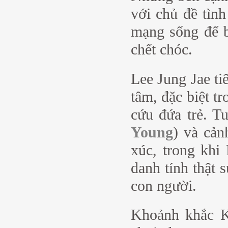
với chủ đề tìn
mạng sống để b
chết chóc.
Lee Jung Jae ti
tâm, đặc biệt t
cứu đứa trẻ. T
Young
) và cản
xúc, trong khi
danh tính thật 
con người.
Khoảnh khắc K