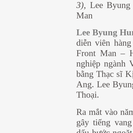
3),
Lee Byung 
Man
Lee Byung Hu
diễn viên hàng
Front Man – 
nghiệp ngành 
bằng Thạc sĩ K
Ang. Lee Byung
Thoại.
Ra mắt vào năm
gây tiếng van
dấu bước ngoặt 