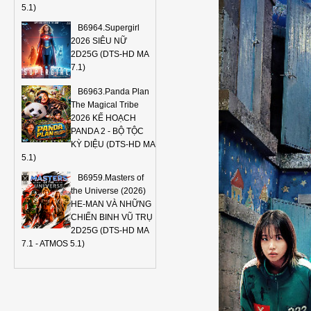
5.1)
B6964.Supergirl
2026 SIÊU NỮ
2D25G (DTS-HD MA
7.1)
B6963.Panda Plan
The Magical Tribe
2026 KẾ HOẠCH
PANDA 2 - BỘ TỘC
KỲ DIỆU (DTS-HD MA
5.1)
B6959.Masters of
the Universe (2026)
HE-MAN VÀ NHỮNG
CHIẾN BINH VŨ TRỤ
2D25G (DTS-HD MA
7.1 - ATMOS 5.1)