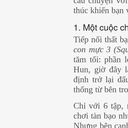
câu chuyện với
thúc khiến bạn 
1. Một cuộc c
Tiếp nối thất b
con mực 3 (Sq
tăm tối: phần 
Hun, giờ đây l
định trở lại đ
thống từ bên tr
Chỉ với 6 tập,
chơi tàn bạo n
Nhưng bên cạnh