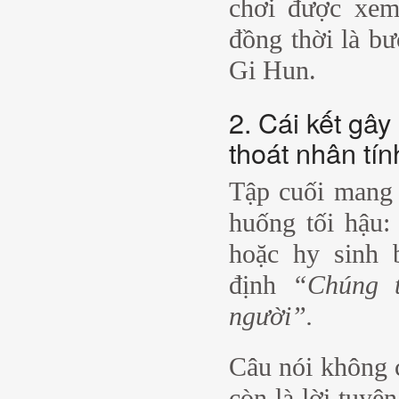
chơi được xem
đồng thời là b
Gi Hun.
2. Cái kết gây
thoát nhân tín
Tập cuối mang 
huống tối hậu: 
hoặc hy sinh 
định
“Chúng t
người”.
Câu nói không c
còn là lời tuyê