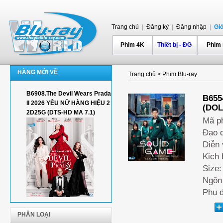
Trang chủ
|
Đăng ký
|
Đăng nhập
|
Gi
Phim 4K
Thiết bị - ĐG
Phim
HÀNG MỚI VỀ
Trang chủ
>
Phim Blu-ray
B6908.The Devil Wears Prada
B655
II 2026 YÊU NỮ HÀNG HIỆU 2
(DOL
2D25G (DTS-HD MA 7.1)
Mã p
Đạo 
Diễn 
Kịch 
Size:
Ngôn
Phụ đ
PHÂN LOẠI