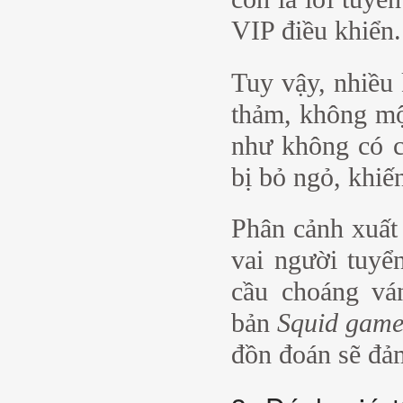
VIP điều khiển.
Tuy vậy, nhiều 
thảm, không mộ
như không có c
bị bỏ ngỏ, khiế
Phân cảnh xuất
vai người tuyể
cầu choáng vá
bản
Squid game
đồn đoán sẽ đả