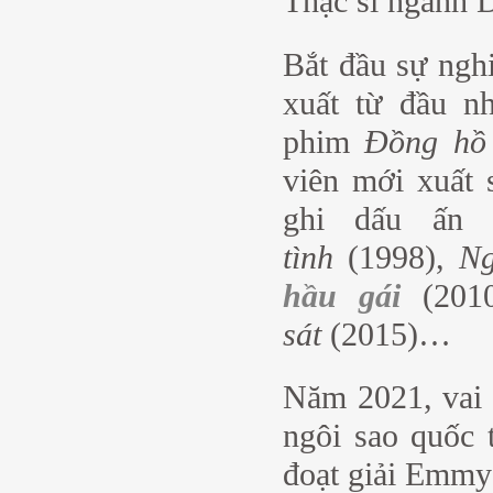
Thạc sĩ ngành D
Bắt đầu sự nghi
xuất từ đầu n
phim
Đồng hồ 
viên mới xuất 
ghi dấu ấn 
tình
(1998),
Ng
hầu gái
(201
sát
(2015)…
Năm 2021, vai 
ngôi sao quốc 
đoạt giải Emmy