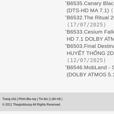
B6535.Canary Bl
(
(DTS-HD MA 7.1)
B6532.The Ritual
(17/07/2025)
B6533.Cesium Fal
HD 7.1 DOLBY AT
B6503.Final Desti
HUYẾT THỐNG 2D2
(12/07/2025)
B6546.MobLand - 
(DOLBY ATMOS 5.1
Trang chủ
|
Phim Blu-ray
|
Tin tức
|
Liên hệ
|
© 2011 Thegioibluray All Rights Reserved.