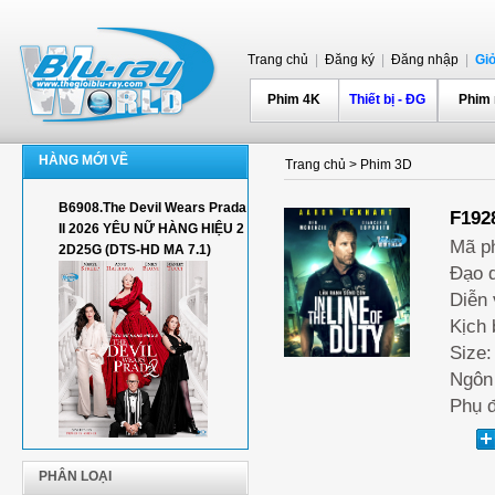
Trang chủ
|
Đăng ký
|
Đăng nhập
|
Gi
Phim 4K
Thiết bị - ĐG
Phim
HÀNG MỚI VỀ
Trang chủ
>
Phim 3D
B6908.The Devil Wears Prada
F192
II 2026 YÊU NỮ HÀNG HIỆU 2
Mã p
2D25G (DTS-HD MA 7.1)
Đạo d
Diễn 
Kịch 
Size:
Ngôn 
Phụ đ
PHÂN LOẠI