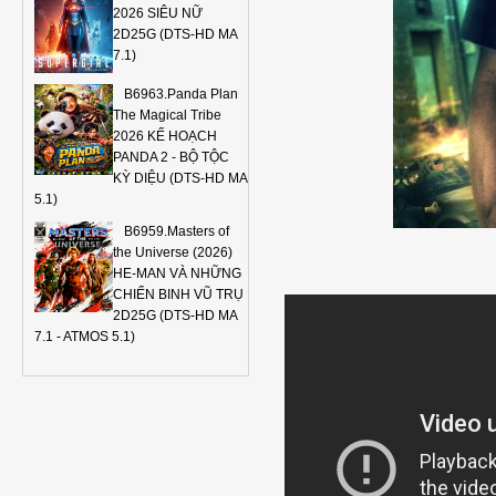
2026 SIÊU NỮ
2D25G (DTS-HD MA
7.1)
B6963.Panda Plan
The Magical Tribe
2026 KẾ HOẠCH
PANDA 2 - BỘ TỘC
KỲ DIỆU (DTS-HD MA
5.1)
B6959.Masters of
the Universe (2026)
HE-MAN VÀ NHỮNG
CHIẾN BINH VŨ TRỤ
2D25G (DTS-HD MA
7.1 - ATMOS 5.1)