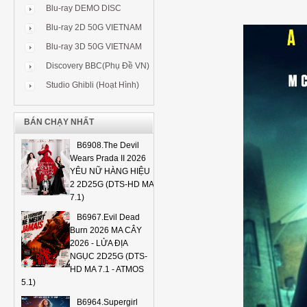
Blu-ray DEMO DISC
Blu-ray 2D 50G VIETNAM
Blu-ray 3D 50G VIETNAM
Discovery BBC(Phụ Đề VN)
Studio Ghibli (Hoạt Hình)
BÁN CHẠY NHẤT
B6908.The Devil
Wears Prada II 2026
YÊU NỮ HÀNG HIỆU
2 2D25G (DTS-HD MA
7.1)
B6967.Evil Dead
Burn 2026 MA CÂY
2026 - LỬA ĐỊA
NGỤC 2D25G (DTS-
HD MA 7.1 - ATMOS
5.1)
B6964.Supergirl