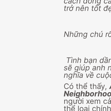
cách đồng cả
trở nên tốt đ
Những chú rố
Tình bạn dầ
sẽ giúp anh 
nghĩa về cuộ
Có thể thấy,
Neighborho
người xem cả
thể loại chín