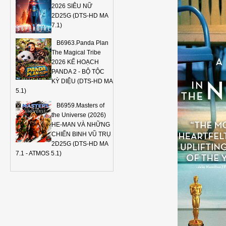
2026 SIÊU NỮ
2D25G (DTS-HD MA
7.1)
B6963.Panda Plan
The Magical Tribe
2026 KẾ HOẠCH
PANDA 2 - BỘ TỘC
KỲ DIỆU (DTS-HD MA
5.1)
B6959.Masters of
the Universe (2026)
HE-MAN VÀ NHỮNG
CHIẾN BINH VŨ TRỤ
2D25G (DTS-HD MA
7.1 - ATMOS 5.1)