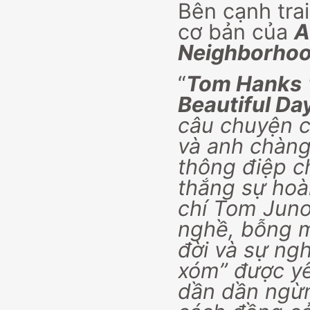
Bên cạnh trai
cơ bản của
A
Neighborho
“
Tom Hanks
Beautiful Da
câu chuyện c
và anh chàn
thông điệp c
thắng sự hoà
chí Tom Juno
nghề, bỗng m
đời và sự ng
xóm” được yê
dần dần ngừn