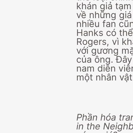
khán giả tạm 
về những giá 
nhiều fan cũ
Hanks có thể
Rogers, vì k
với gương mặt
của ông. Đây 
nam diễn viên
một nhân vật
Phần hóa tra
in the Neigh