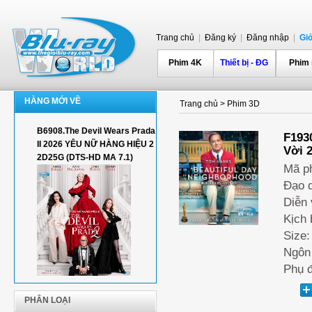
Trang chủ
|
Đăng ký
|
Đăng nhập
|
Gi
Phim 4K
Thiết bị - ĐG
Phim
HÀNG MỚI VỀ
Trang chủ
>
Phim 3D
B6908.The Devil Wears Prada
F1930
II 2026 YÊU NỮ HÀNG HIỆU 2
Vời 
2D25G (DTS-HD MA 7.1)
Mã p
Đạo d
Diễn 
Kịch 
Size:
Ngôn 
Phụ đ
PHÂN LOẠI