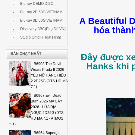
Blu-ray DEMO DISC
Blu-ray 2D 50G VIETNAM
A Beautiful 
Blu-ray 3D 50G VIETNAM
hóa thàn
Discovery BBC(Phụ Đề VN)
Studio Ghibli (Hoạt Hình)
BÁN CHẠY NHẤT
Đây được xe
Hanks khi p
B6908.The Devil
Wears Prada II 2026
YÊU NỮ HÀNG HIỆU
2 2D25G (DTS-HD MA
7.1)
B6967.Evil Dead
Burn 2026 MA CÂY
2026 - LỬA ĐỊA
NGỤC 2D25G (DTS-
HD MA 7.1 - ATMOS
5.1)
B6964.Supergirl