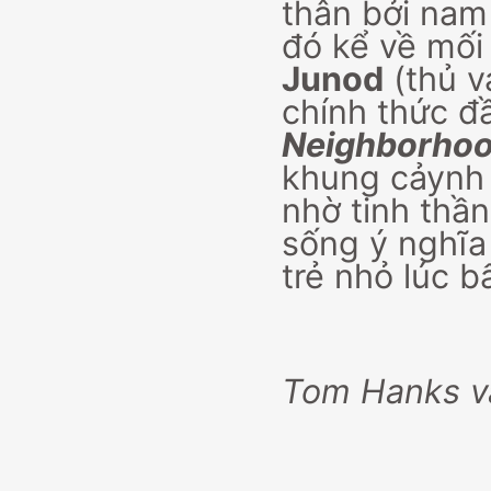
thân bởi nam
đó kể về mối
Junod
(thủ v
chính thức đ
Neighborho
khung cảynh 
nhờ tinh thần
sống ý nghĩa
trẻ nhỏ lúc b
Tom Hanks và