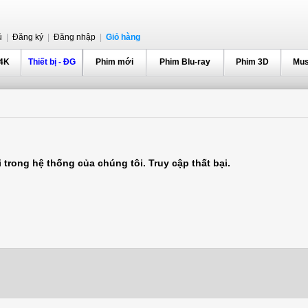
ủ
|
Đăng ký
|
Đăng nhập
|
Giỏ hàng
 4K
Thiết bị - ĐG
Phim mới
Phim Blu-ray
Phim 3D
Mus
 trong hệ thống của chúng tôi. Truy cập thất bại.