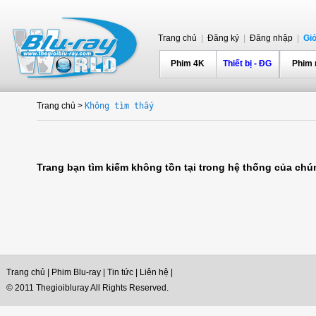
Trang chủ
|
Đăng ký
|
Đăng nhập
|
Gi
Phim 4K
Thiết bị - ĐG
Phim
Trang chủ
>
Không tìm thấy
Trang bạn tìm kiếm không tồn tại trong hệ thống của chúng
Trang chủ
|
Phim Blu-ray
|
Tin tức
|
Liên hệ
|
© 2011 Thegioibluray All Rights Reserved.