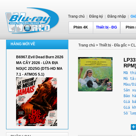
Trang chủ
|
Đăng ký
|
Đăng nhập
|
Gi
Phim 4K
Thiết bị - ĐG
Phim
HÀNG MỚI VỀ
Trang chủ
>
Thiết bị - Đĩa gốc
>
CL
B6967.Evil Dead Burn 2026
LP331
MA CÂY 2026 - LỬA ĐỊA
RPM
NGỤC 2D25G (DTS-HD MA
Mã th
7.1 - ATMOS 5.1)
Mô tả
Màu/D
Sản x
Bảo h
Giá b
Giá k
Số lư