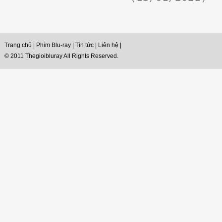
Trang chủ
|
Phim Blu-ray
|
Tin tức
|
Liên hệ
|
© 2011 Thegioibluray All Rights Reserved.