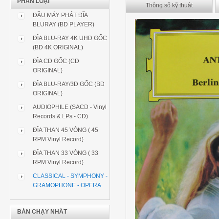
PHÂN LOẠI
Thông số kỹ thuật
ĐẦU MÁY PHÁT ĐĨA
BLURAY (BD PLAYER)
ĐĨA BLU-RAY 4K UHD GỐC
(BD 4K ORIGINAL)
ĐĨA CD GỐC (CD
ORIGINAL)
ĐĨA BLU-RAY/3D GỐC (BD
ORIGINAL)
AUDIOPHILE (SACD - Vinyl
Records & LPs - CD)
ĐĨA THAN 45 VÒNG ( 45
RPM Vinyl Record)
ĐĨA THAN 33 VÒNG ( 33
RPM Vinyl Record)
CLASSICAL - SYMPHONY -
GRAMOPHONE - OPERA
BÁN CHẠY NHẤT