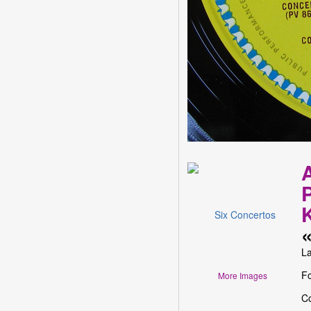
La
F
More Images
Co