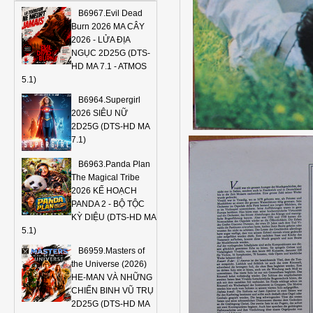
B6967.Evil Dead
Burn 2026 MA CÂY
2026 - LỬA ĐỊA
NGỤC 2D25G (DTS-
HD MA 7.1 - ATMOS
5.1)
B6964.Supergirl
2026 SIÊU NỮ
2D25G (DTS-HD MA
7.1)
B6963.Panda Plan
The Magical Tribe
2026 KẾ HOẠCH
PANDA 2 - BỘ TỘC
KỲ DIỆU (DTS-HD MA
5.1)
B6959.Masters of
the Universe (2026)
HE-MAN VÀ NHỮNG
CHIẾN BINH VŨ TRỤ
2D25G (DTS-HD MA