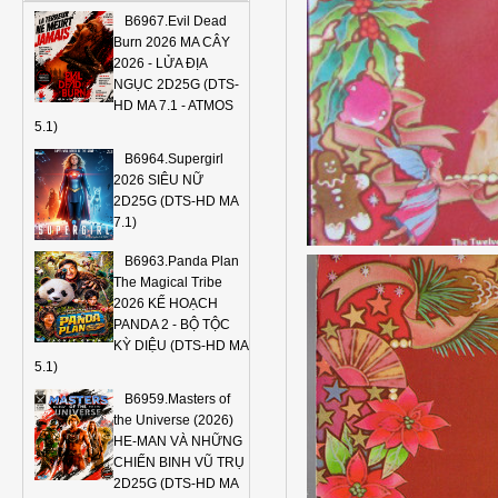
B6967.Evil Dead
Burn 2026 MA CÂY
2026 - LỬA ĐỊA
NGỤC 2D25G (DTS-
HD MA 7.1 - ATMOS
5.1)
B6964.Supergirl
2026 SIÊU NỮ
2D25G (DTS-HD MA
7.1)
B6963.Panda Plan
The Magical Tribe
2026 KẾ HOẠCH
PANDA 2 - BỘ TỘC
KỲ DIỆU (DTS-HD MA
5.1)
B6959.Masters of
the Universe (2026)
HE-MAN VÀ NHỮNG
CHIẾN BINH VŨ TRỤ
2D25G (DTS-HD MA