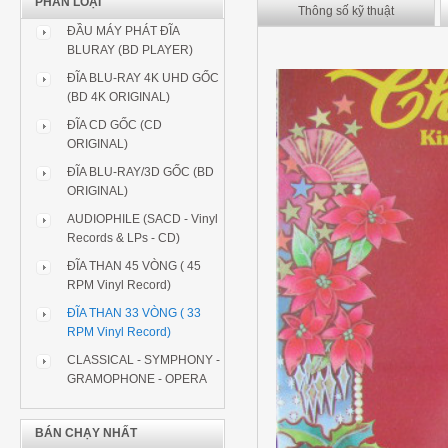
PHÂN LOẠI
Thông số kỹ thuật
ĐẦU MÁY PHÁT ĐĨA
BLURAY (BD PLAYER)
ĐĨA BLU-RAY 4K UHD GỐC
(BD 4K ORIGINAL)
ĐĨA CD GỐC (CD
ORIGINAL)
ĐĨA BLU-RAY/3D GỐC (BD
ORIGINAL)
AUDIOPHILE (SACD - Vinyl
Records & LPs - CD)
ĐĨA THAN 45 VÒNG ( 45
RPM Vinyl Record)
ĐĨA THAN 33 VÒNG ( 33
RPM Vinyl Record)
CLASSICAL - SYMPHONY -
GRAMOPHONE - OPERA
BÁN CHẠY NHẤT