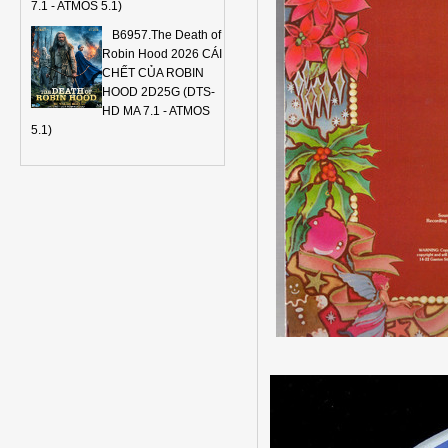
7.1 - ATMOS 5.1)
B6957.The Death of
Robin Hood 2026 CÁI
CHẾT CỦA ROBIN
HOOD 2D25G (DTS-
HD MA 7.1 - ATMOS
5.1)