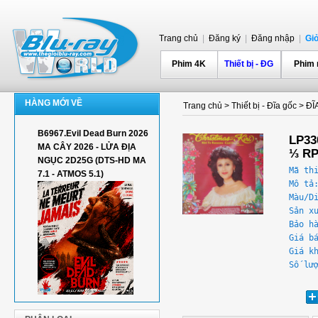
Trang chủ
|
Đăng ký
|
Đăng nhập
|
Gi
Phim 4K
Thiết bị - ĐG
Phim
HÀNG MỚI VỀ
Trang chủ
>
Thiết bị - Đĩa gốc
>
ĐĨ
B6967.Evil Dead Burn 2026
LP330
MA CÂY 2026 - LỬA ĐỊA
⅓ R
NGỤC 2D25G (DTS-HD MA
Mã th
7.1 - ATMOS 5.1)
Mô tả
Màu/D
Sản x
Bảo h
Giá b
Giá k
Số lư