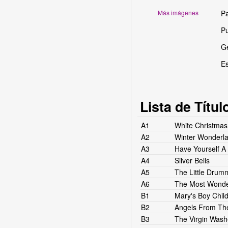
Más imágenes
Pa
Pu
G
Es
Lista de Títul
A1
White Christmas
A2
Winter Wonderl
A3
Have Yourself A 
A4
Silver Bells
A5
The Little Drum
A6
The Most Wonderf
B1
Mary's Boy Chil
B2
Angels From Th
B3
The Virgin Wash