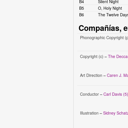
B4
Silent Night
B5
O, Holy Night
B6
The Twelve Days
Compañías, e
Phonographic Copyright (
Copyright (c)
–
The Decca
Art Direction
–
Caren J. M
Conductor
–
Carl Davis (5
Illustration
–
Sidney Schat