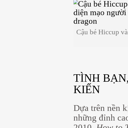
Cậu bé Hiccup và 
TÌNH BẠN
KIẾN
Dựa trên nền k
những đỉnh ca
2010,
How to 