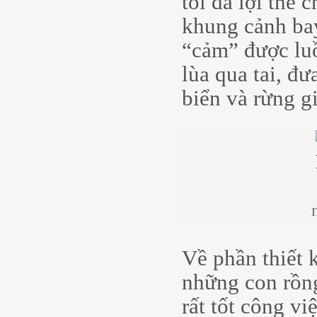
tối đa lợi thế
khung cảnh bay
“cảm” được luồ
lùa qua tai, đ
biển và rừng g
Về phần thiết k
những con rồng
rất tốt công v