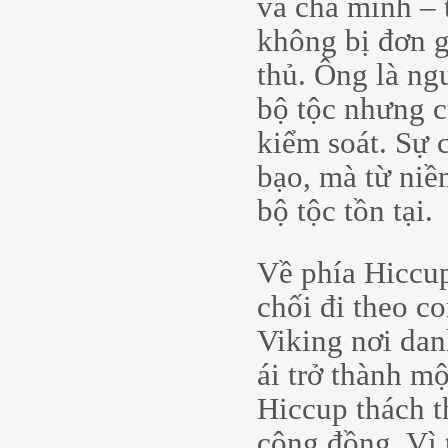
và cha mình – 
không bị đơn g
thủ. Ông là ngư
bộ tộc nhưng cũ
kiểm soát. Sự 
bạo, mà từ niề
bộ tộc tồn tại.
Về phía Hiccup
chối đi theo c
Viking nơi dan
ái trở thành mộ
Hiccup thách th
cộng đồng. Vì 