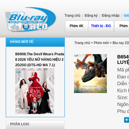
Trang chủ
|
Đăng ký
|
Đăng nhập
|
Gi
Phim 4K
Thiết bị - ĐG
Phim
HÀNG MỚI VỀ
Trang chủ
>
Phim mới
>
Blu-ray 2
B6908.The Devil Wears Prada
B654
II 2026 YÊU NỮ HÀNG HIỆU 2
LUYỆ
2D25G (DTS-HD MA 7.1)
Mã p
Đạo d
Diễn 
Kịch 
Size:
Ngôn 
Phụ đ
PHÂN LOẠI