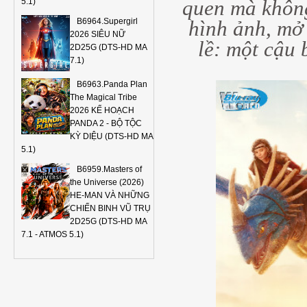
quen mà không
5.1)
B6964.Supergirl
hình ảnh, mở 
2026 SIÊU NỮ
lề: một cậu 
2D25G (DTS-HD MA
7.1)
B6963.Panda Plan
The Magical Tribe
2026 KẾ HOẠCH
PANDA 2 - BỘ TỘC
KỲ DIỆU (DTS-HD MA
5.1)
B6959.Masters of
the Universe (2026)
HE-MAN VÀ NHỮNG
CHIẾN BINH VŨ TRỤ
2D25G (DTS-HD MA
7.1 - ATMOS 5.1)