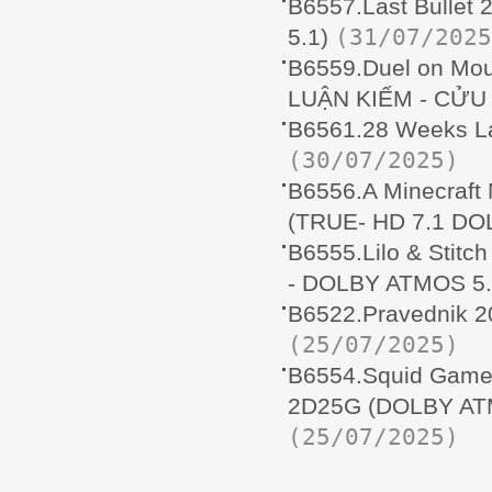
B6557.Last Bulle
(31/07/2025
5.1)
B6559.Duel on Mou
LUẬN KIẾM - CỬU
B6561.28 Weeks L
(30/07/2025)
B6556.A Minecraf
(TRUE- HD 7.1 D
B6555.Lilo & Stit
- DOLBY ATMOS 5.
B6522.Pravednik 
(25/07/2025)
B6554.Squid Game
2D25G (DOLBY ATM
(25/07/2025)