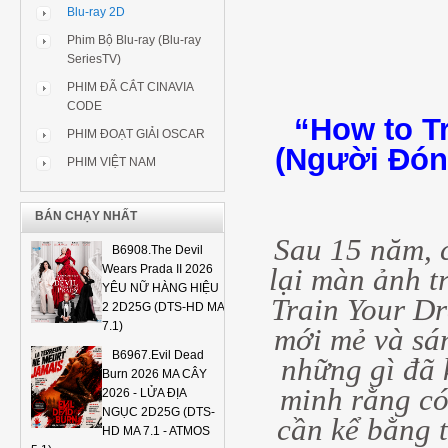
Blu-ray 2D
Phim Bộ Blu-ray (Blu-ray
SeriesTV)
PHIM ĐÃ CẮT CINAVIA
CODE
“How to Tr
PHIM ĐOẠT GIẢI OSCAR
(Người Đón
PHIM VIỆT NAM
BÁN CHẠY NHẤT
Sau 15 năm, 
B6908.The Devil
Wears Prada II 2026
lại màn ảnh t
YÊU NỮ HÀNG HIỆU
Train Your Dr
2 2D25G (DTS-HD MA
7.1)
mới mẻ và sá
B6967.Evil Dead
những gì đã 
Burn 2026 MA CÂY
minh rằng có
2026 - LỬA ĐỊA
NGỤC 2D25G (DTS-
cần kể bằng t
HD MA 7.1 - ATMOS