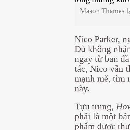
Mason Thames lạ
Nico Parker, ng
Dù không nhận
ngay từ ban đầ
tác, Nico vẫn 
mạnh mẽ, tìm r
này.
Tựu trung,
How
phải là một bả
phẩm được thực