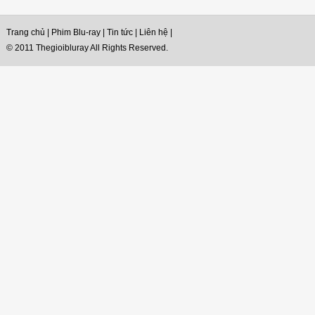
Trang chủ
|
Phim Blu-ray
|
Tin tức
|
Liên hệ
|
© 2011 Thegioibluray All Rights Reserved.