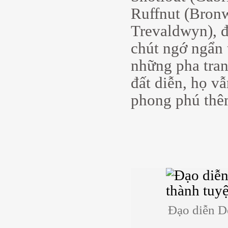
Ruffnut (Bronw
Trevaldwyn), đ
chút ngớ ngẩn 
những pha tran
đất diễn, họ v
phong phú thêm
Đạo diễn D