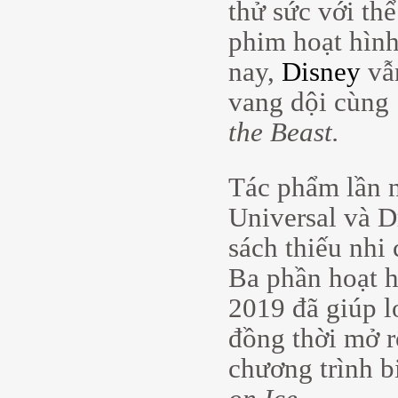
thử sức với th
phim hoạt hìn
nay,
Disney
vẫn
vang dội cùng
the Beast.
Tác phẩm lần n
Universal và D
sách thiếu nhi
Ba phần hoạt h
2019 đã giúp l
đồng thời mở r
chương trình b