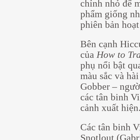
chỉnh nhỏ để m
phẩm giống nh
phiên bản hoạt
Bên cạnh Hiccu
của
How to Tr
phụ nổi bật qu
màu sắc và hài 
Gobber – người
các tân binh V
cảnh xuất hiện
Các tân binh 
Snotlout (Gabr