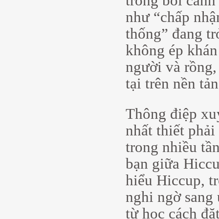
trong bối cản
như “chấp nhận
thống” đang tr
không ép khán 
người và rồng,
tại trên nền tả
Thông điệp xuy
nhất thiết phải
trong nhiều tầ
bạn giữa Hiccu
hiểu Hiccup, t
nghi ngờ sang 
từ học cách đặ