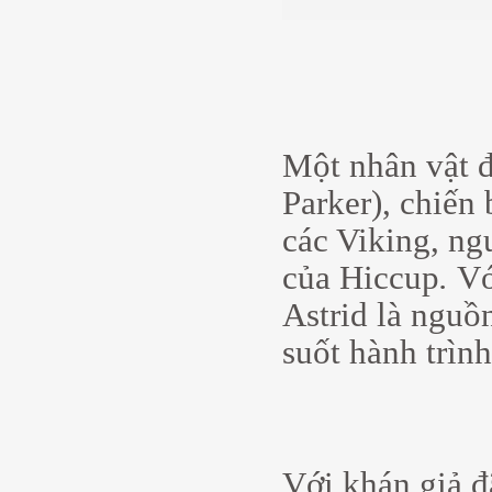
Một nhân vật đ
Parker), chiến
các Viking, ng
của Hiccup
.
Vớ
Astrid là nguồ
suốt hành trình
Với khán giả đ