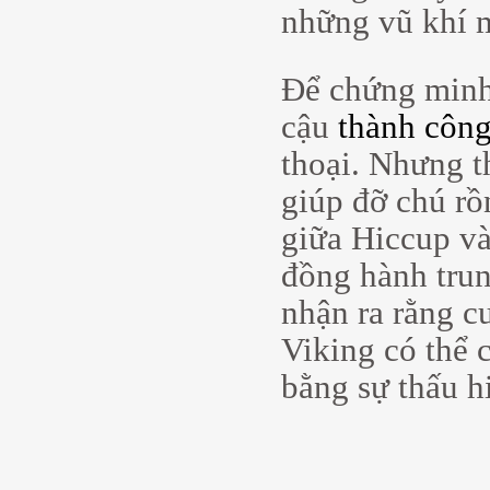
những vũ khí m
Để chứng minh
cậu
thành côn
thoại. Nhưng t
giúp đỡ chú rồ
giữa Hiccup và
đồng hành trun
nhận ra rằng c
Viking có thể 
bằng sự thấu h