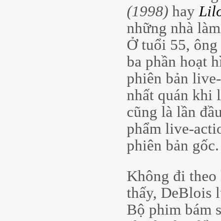
(1998)
hay
Lilo
những nhà làm
Ở tuổi 55, ông 
ba phần hoạt h
phiên bản live
nhất quán khi 
cũng là lần đầ
phẩm live-acti
phiên bản gốc.
Không đi theo 
thấy, DeBlois 
Bộ phim bám sá