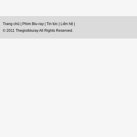
Trang chủ
|
Phim Blu-ray
|
Tin tức
|
Liên hệ
|
© 2011 Thegioibluray All Rights Reserved.