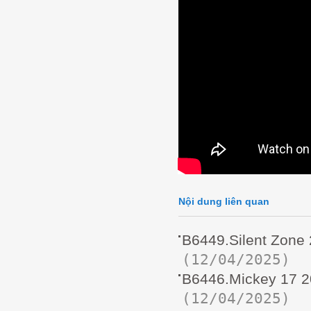
Nội dung liên quan
B6449.Silent Zon
(12/04/2025)
B6446.Mickey 17 
(12/04/2025)