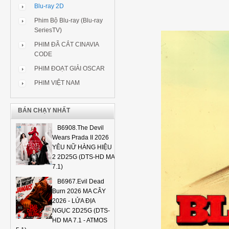
Blu-ray 2D
Phim Bộ Blu-ray (Blu-ray
SeriesTV)
PHIM ĐÃ CẮT CINAVIA
CODE
PHIM ĐOẠT GIẢI OSCAR
PHIM VIỆT NAM
BÁN CHẠY NHẤT
B6908.The Devil
Wears Prada II 2026
YÊU NỮ HÀNG HIỆU
2 2D25G (DTS-HD MA
7.1)
B6967.Evil Dead
Burn 2026 MA CÂY
2026 - LỬA ĐỊA
NGỤC 2D25G (DTS-
HD MA 7.1 - ATMOS