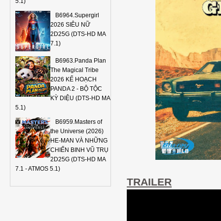
5.1)
B6964.Supergirl
2026 SIÊU NỮ
2D25G (DTS-HD MA
7.1)
B6963.Panda Plan
The Magical Tribe
2026 KẾ HOẠCH
PANDA 2 - BỘ TỘC
KỲ DIỆU (DTS-HD MA
5.1)
B6959.Masters of
the Universe (2026)
HE-MAN VÀ NHỮNG
CHIẾN BINH VŨ TRỤ
2D25G (DTS-HD MA
7.1 - ATMOS 5.1)
TRAILER