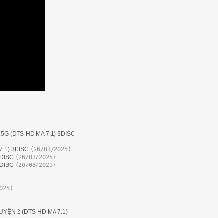
5G (DTS-HD MA 7.1) 3DISC
7.1) 3DISC
(26/03/2025)
3DISC
(26/03/2025)
3DISC
(26/03/2025)
025)
GUYỆN 2 (DTS-HD MA 7.1)