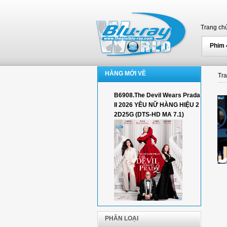
Trang ch
Phim
HÀNG MỚI VỀ
Tr
B6908.The Devil Wears Prada
II 2026 YÊU NỮ HÀNG HIỆU 2
2D25G (DTS-HD MA 7.1)
PHÂN LOẠI