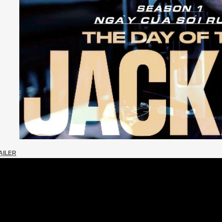
AILER