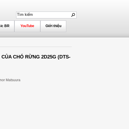
ic BR
YouTube
Giới thiệu
GÀY CỦA CHÓ RỪNG 2D25G (DTS-
anor Matsuura