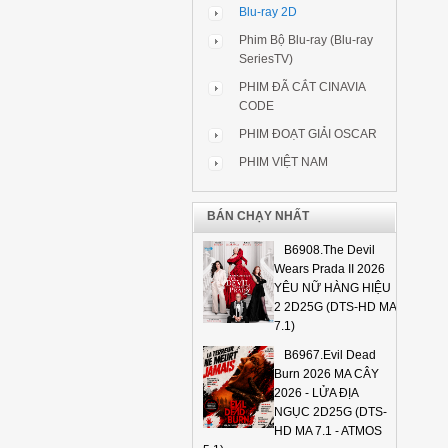
Blu-ray 2D
Phim Bộ Blu-ray (Blu-ray
SeriesTV)
PHIM ĐÃ CẮT CINAVIA
CODE
PHIM ĐOẠT GIẢI OSCAR
PHIM VIỆT NAM
BÁN CHẠY NHẤT
B6908.The Devil
Wears Prada II 2026
YÊU NỮ HÀNG HIỆU
2 2D25G (DTS-HD MA
7.1)
B6967.Evil Dead
Burn 2026 MA CÂY
2026 - LỬA ĐỊA
NGỤC 2D25G (DTS-
HD MA 7.1 - ATMOS