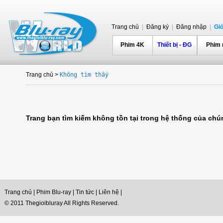
Trang chủ
|
Đăng ký
|
Đăng nhập
|
Gi
Phim 4K
Thiết bị - ĐG
Phim
Trang chủ
>
Không tìm thấy
Trang bạn tìm kiếm không tồn tại trong hệ thống của chúng
Trang chủ
|
Phim Blu-ray
|
Tin tức
|
Liên hệ
|
© 2011 Thegioibluray All Rights Reserved.