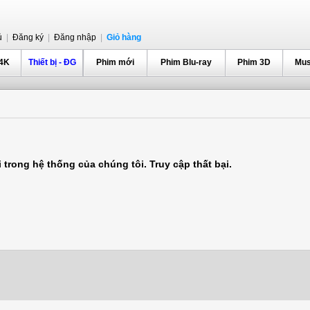
ủ
|
Đăng ký
|
Đăng nhập
|
Giỏ hàng
 4K
Thiết bị - ĐG
Phim mới
Phim Blu-ray
Phim 3D
Mus
 trong hệ thống của chúng tôi. Truy cập thất bại.