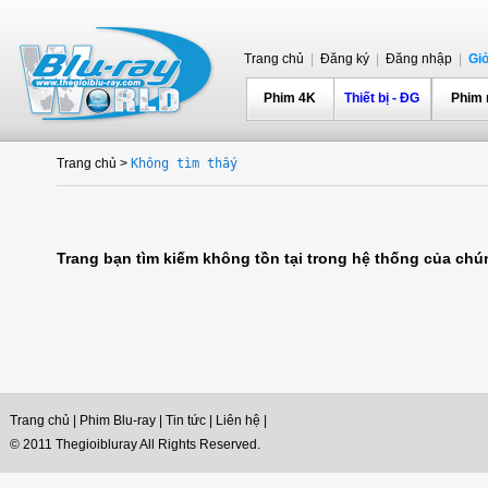
Trang chủ
|
Đăng ký
|
Đăng nhập
|
Gi
Phim 4K
Thiết bị - ĐG
Phim
Trang chủ
>
Không tìm thấy
Trang bạn tìm kiếm không tồn tại trong hệ thống của chúng
Trang chủ
|
Phim Blu-ray
|
Tin tức
|
Liên hệ
|
© 2011 Thegioibluray All Rights Reserved.