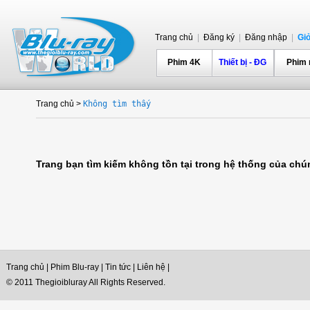
Trang chủ
|
Đăng ký
|
Đăng nhập
|
Gi
Phim 4K
Thiết bị - ĐG
Phim
Trang chủ
>
Không tìm thấy
Trang bạn tìm kiếm không tồn tại trong hệ thống của chúng
Trang chủ
|
Phim Blu-ray
|
Tin tức
|
Liên hệ
|
© 2011 Thegioibluray All Rights Reserved.