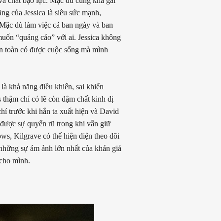
 và chất bạo lực. Mặc dù cũng khá gai
ng của Jessica là siêu sức mạnh,
 Mặc dù làm việc cả ban ngày và ban
uốn “quảng cáo” với ai. Jessica không
n toàn có được cuộc sống mà mình
là khả năng điều khiển, sai khiến
 thậm chí có lẽ còn đậm chất kinh dị
hí trước khi hắn ta xuất hiện và David
 được sự quyến rũ trong khi vẫn giữ
ows, Kilgrave có thể hiện diện theo dõi
 những sự ám ảnh lớn nhất của khán giả
 cho mình.