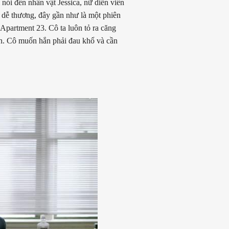
nói đến nhân vật Jessica, nữ diễn viên
t dễ thương, đây gần như là một phiên
 Apartment 23. Cô ta luôn tỏ ra căng
ắn. Cô muốn hắn phải đau khổ và cần