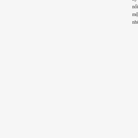
nổ
mộ
nhữ