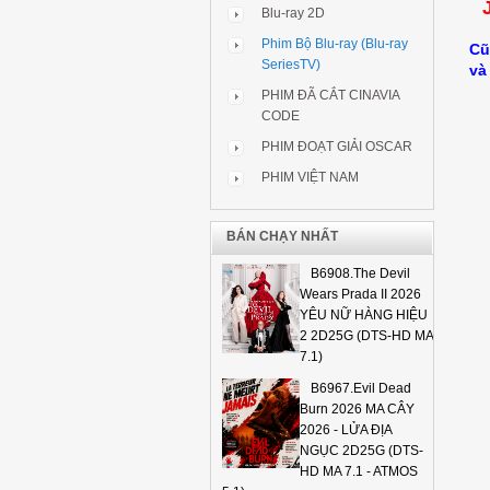
Blu-ray 2D
Phim Bộ Blu-ray (Blu-ray
Cũ
SeriesTV)
và
PHIM ĐÃ CẮT CINAVIA
CODE
PHIM ĐOẠT GIẢI OSCAR
PHIM VIỆT NAM
BÁN CHẠY NHẤT
B6908.The Devil
Wears Prada II 2026
YÊU NỮ HÀNG HIỆU
2 2D25G (DTS-HD MA
7.1)
B6967.Evil Dead
Burn 2026 MA CÂY
2026 - LỬA ĐỊA
NGỤC 2D25G (DTS-
HD MA 7.1 - ATMOS