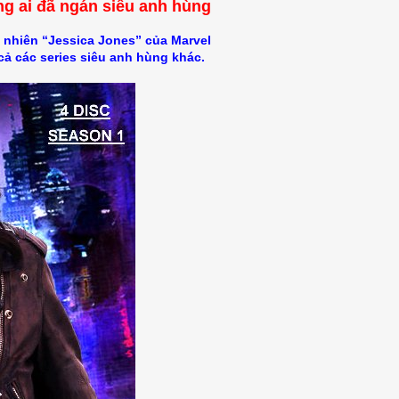
ng ai đã ngán siêu anh hùng
 nhiên “Jessica Jones” của Marvel
 cả các series siêu anh hùng khác.