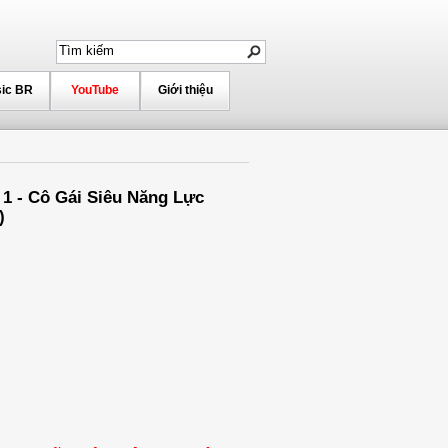
ic BR
YouTube
Giới thiệu
1 - Cô Gái Siêu Năng Lực
)