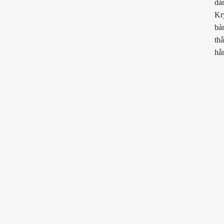
dà
Kr
bản
th
hắ