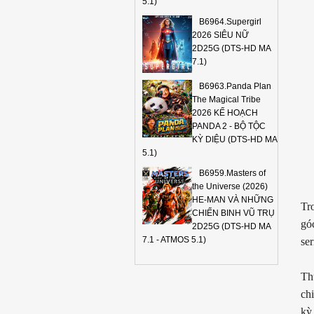
5.1)
B6964.Supergirl
2026 SIÊU NỮ
2D25G (DTS-HD MA
7.1)
B6963.Panda Plan
The Magical Tribe
2026 KẾ HOẠCH
PANDA 2 - BỘ TỘC
KỲ DIỆU (DTS-HD MA
5.1)
B6959.Masters of
the Universe (2026)
HE-MAN VÀ NHỮNG
Tr
CHIẾN BINH VŨ TRỤ
gó
2D25G (DTS-HD MA
7.1 - ATMOS 5.1)
ser
Th
ch
kỳ