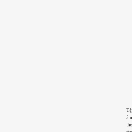
Tậ
âm
th