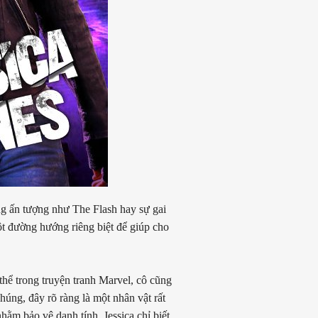
g ấn tượng như The Flash hay sự gai
ột đường hướng riêng biệt để giúp cho
thể trong truyện tranh Marvel, cô cũng
úng, đây rõ ràng là một nhân vật rất
hằm bảo vệ danh tính. Jessica chỉ biết