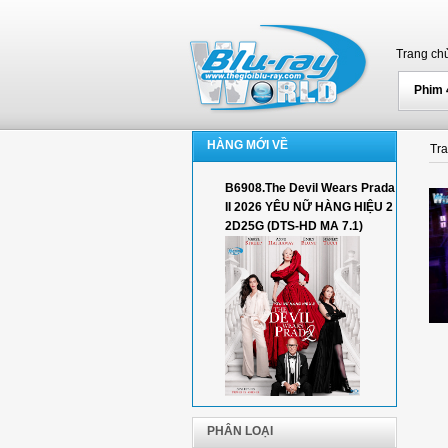
Trang ch
Phim
HÀNG MỚI VỀ
Tr
B6908.The Devil Wears Prada
II 2026 YÊU NỮ HÀNG HIỆU 2
2D25G (DTS-HD MA 7.1)
PHÂN LOẠI