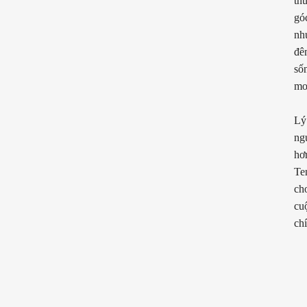
th
gó
nh
đê
số
mo
Lý
ng
hơ
Te
cho
cu
chí