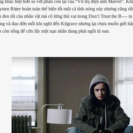
ng khác biệt hơn so với phần còn lại của “Vũ trụ điện ảnh Marvel”. Khi 
ysten Ritter hoàn toàn thể hiện tốt một cá tính nóng nảy nhưng cũng rấ
 đen tối của nhân vật mà cô từng thủ vai trong Don’t Trust the B---- in
ẳng và đau đớn mỗi khi nghĩ đến Kilgrave nhưng lại chưa muốn giết h
n còn sống để cứu lấy một nạn nhân đang phải ngồi tù oan.