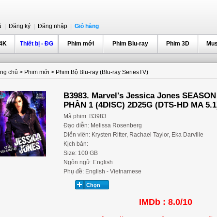
ủ
|
Đăng ký
|
Đăng nhập
|
Giỏ hàng
 4K
Thiết bị - ĐG
Phim mới
Phim Blu-ray
Phim 3D
Mus
ang chủ
>
Phim mới
>
Phim Bộ Blu-ray (Blu-ray SeriesTV)
B3983. Marvel's Jessica Jones SEASON 
PHẦN 1 (4DISC) 2D25G (DTS-HD MA 5.1
Mã phim: B3983
Đạo diễn: Melissa Rosenberg
Diễn viên: Krysten Ritter, Rachael Taylor, Eka Darville
Kịch bản:
Size: 100 GB
Ngôn ngữ: English
Phụ đề: English - Vietnamese
IMDb : 8.0/10