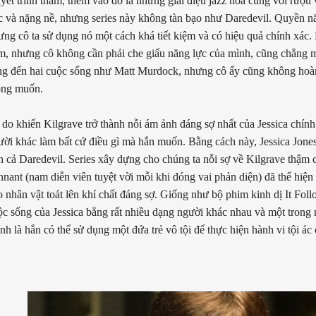
uyết trinh thám, thêm vào đó là những giai điệu jazz hòa cùng với rượu
c và nặng nề, nhưng series này không tàn bạo như Daredevil. Quyền nă
ưng cô ta sử dụng nó một cách khá tiết kiệm và có hiệu quả chính xác.
m, nhưng cô không cần phải che giấu năng lực của mình, cũng chẳng m
ng đến hai cuộc sống như Matt Murdock, nhưng cô ấy cũng không hoà
ng muốn.
 do khiến Kilgrave trở thành nỗi ám ảnh đáng sợ nhất của Jessica chính 
ười khác làm bất cứ điều gì mà hắn muốn. Bằng cách này, Jessica Jones
n cả Daredevil. Series xây dựng cho chúng ta nỗi sợ về Kilgrave thậm c
nnant (nam diễn viên tuyệt vời mỗi khi đóng vai phản diện) đã thể hiện
 nhân vật toát lên khí chất đáng sợ. Giống như bộ phim kinh dị It Foll
ộc sống của Jessica bằng rất nhiều dạng người khác nhau và một trong
nh là hắn có thể sử dụng một đứa trẻ vô tội để thực hiện hành vi tội ác