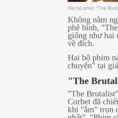
Hai bộ phim "The Brutal
Không nằm ngo
phê bình, "The
giống như hai 
về đích.
Hai bộ phim n
chuyện" tại giả
"The Brutal
"The Brutalist
Corbet đã chiế
khi "ẵm" trọn 
nhất", "Phim c