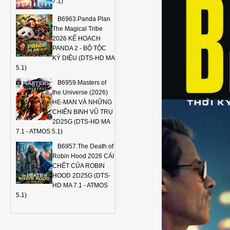
7.1)
B6963.Panda Plan
The Magical Tribe
2026 KẾ HOẠCH
PANDA 2 - BỘ TỘC
KỲ DIỆU (DTS-HD MA
5.1)
B6959.Masters of
the Universe (2026)
HE-MAN VÀ NHỮNG
CHIẾN BINH VŨ TRỤ
2D25G (DTS-HD MA
7.1 - ATMOS 5.1)
B6957.The Death of
Robin Hood 2026 CÁI
CHẾT CỦA ROBIN
HOOD 2D25G (DTS-
HD MA 7.1 - ATMOS
5.1)