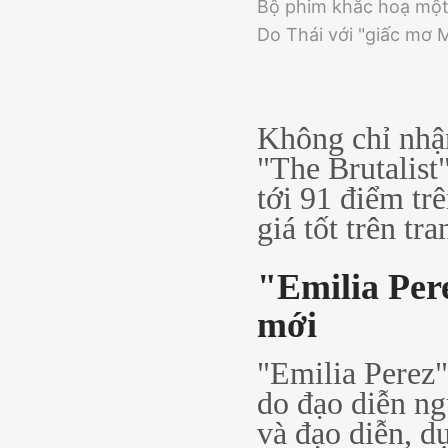
Bộ phim khắc hoạ một 
Do Thái với "giấc mơ M
Không chỉ nhận
"The Brutalist
tới 91 điểm tr
giá tốt trên tr
"Emilia Pere
mới
"Emilia Perez"
do đạo diễn ng
và đạo diễn, d