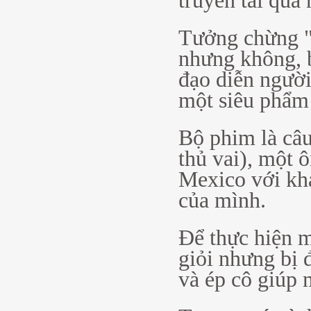
truyền tải qua
Tưởng chừng "
nhưng không, b
đạo diễn người
một siêu phẩm 
Bộ phim là câ
thủ vai), một 
Mexico với khá
của mình.
Để thực hiện m
giỏi nhưng bị 
và ép cô giúp 