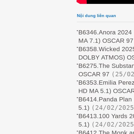
Nội dung liên quan
B6346.Anora 202
MA 7.1) OSCAR 97
B6358.Wicked 202
DOLBY ATMOS) O
B6275.The Substa
(25/0
OSCAR 97
B6353.Emilia Per
HD MA 5.1) OSCAR
B6414.Panda Pla
(24/02/2025
5.1)
B6413.100 Yards
(24/02/2025
5.1)
B6412.The Monk 