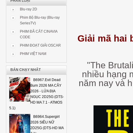
PHÂN LOẠI
Blu-ray 2D
Phim Bộ Blu-ray (Blu-ray
SeriesTV)
PHIM ĐÃ CẮT CINAVIA
Giải mã hai 
CODE
PHIM ĐOẠT GIẢI OSCAR
PHIM VIỆT NAM
"The Brutal
BÁN CHẠY NHẤT
nhiều hạng 
B6967.Evil Dead
năm nay và hứ
Burn 2026 MA CÂY
2026 - LỬA ĐỊA
NGỤC 2D25G (DTS-
HD MA 7.1 - ATMOS
5.1)
B6964.Supergirl
2026 SIÊU NỮ
2D25G (DTS-HD MA