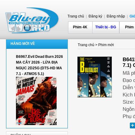
Trang chủ
|
Đăng ký
|
Đăng nhập
|
Gi
Phim 4K
Thiết bị - ĐG
Phim
HÀNG MỚI VỀ
Trang chủ
>
Phim mới
B6967.Evil Dead Burn 2026
B641
MA CÂY 2026 - LỬA ĐỊA
7.1)
NGỤC 2D25G (DTS-HD MA
Mã p
7.1 - ATMOS 5.1)
Đạo d
Diễn 
Kịch 
Size:
Ngôn 
Phụ đ