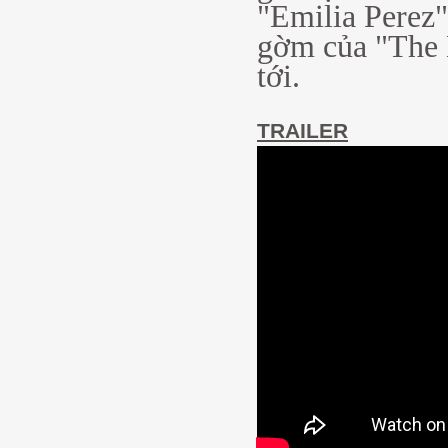
"Emilia Perez"
gờm của "The B
tới.
TRAILER