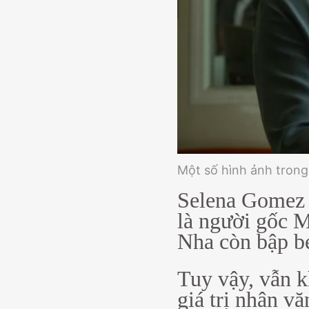
Một số hình ảnh trong 
Selena Gomez c
là người gốc 
Nha còn bập b
Tuy vậy, vẫn 
giá trị nhân v