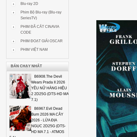
Blu-ray 2D
Phim Bộ Blu-ray (Blu-ray
SeriesTV)
PHIM ĐÃ CẮT CINAVIA
CODE
PHIM ĐOẠT GIẢI OSCAR
PHIM VIỆT NAM
BÁN CHẠY NHẤT
B6908.The Devil
Wears Prada II 2026
YÊU NỮ HÀNG HIỆU
2 2D25G (DTS-HD MA
7.1)
B6967.Evil Dead
Burn 2026 MA CÂY
2026 - LỬA ĐỊA
NGỤC 2D25G (DTS-
HD MA 7.1 - ATMOS