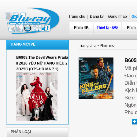
Trang chủ
|
Đăng ký
|
Đăng nhập
|
Gi
Phim 4K
Thiết bị - ĐG
Phim
HÀNG MỚI VỀ
Trang chủ
>
Phim mới
B6908.The Devil Wears Prada
B605
II 2026 YÊU NỮ HÀNG HIỆU 2
Mã p
2D25G (DTS-HD MA 7.1)
Đạo d
Diễn 
Kịch 
Size:
Ngôn 
Phụ đ
PHÂN LOẠI