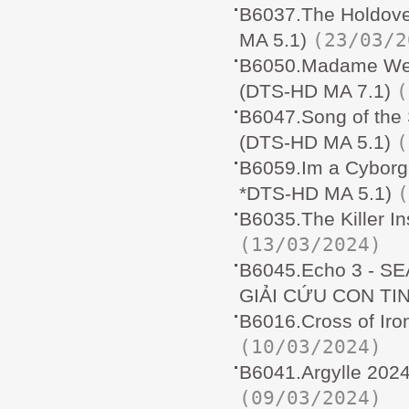
B6037.The Holdo
(23/03/2
MA 5.1)
B6050.Madame W
(
(DTS-HD MA 7.1)
B6047.Song of t
(
(DTS-HD MA 5.1)
B6059.Im a Cybor
(
*DTS-HD MA 5.1)
B6035.The Killer 
(13/03/2024)
B6045.Echo 3 - S
GIẢI CỨU CON TIN
B6016.Cross of I
(10/03/2024)
B6041.Argylle 202
(09/03/2024)