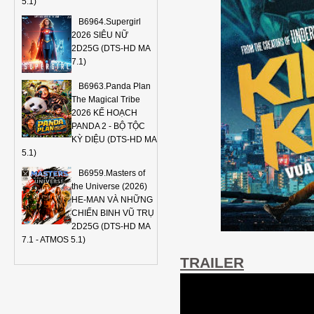
5.1)
B6964.Supergirl
2026 SIÊU NỮ
2D25G (DTS-HD MA
7.1)
B6963.Panda Plan
The Magical Tribe
2026 KẾ HOẠCH
PANDA 2 - BỘ TỘC
KỲ DIỆU (DTS-HD MA
5.1)
B6959.Masters of
the Universe (2026)
HE-MAN VÀ NHỮNG
CHIẾN BINH VŨ TRỤ
2D25G (DTS-HD MA
7.1 - ATMOS 5.1)
TRAILER