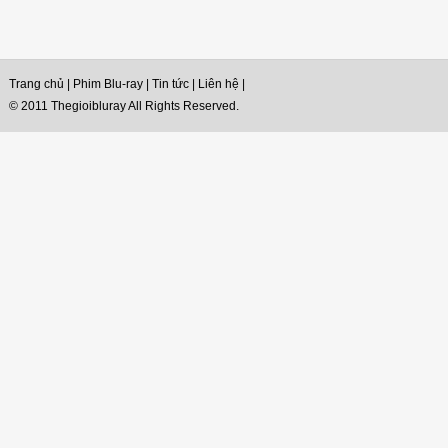
Trang chủ
|
Phim Blu-ray
|
Tin tức
|
Liên hệ
|
© 2011 Thegioibluray All Rights Reserved.