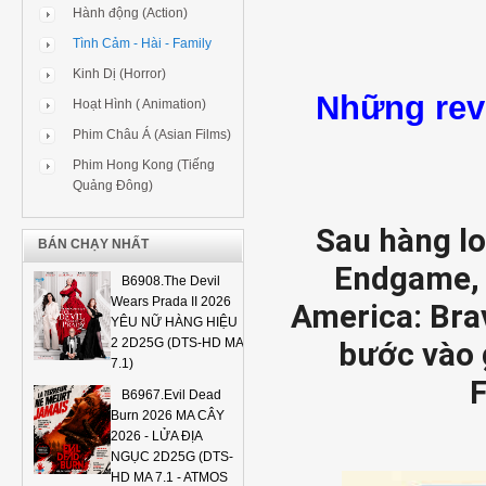
Hành động (Action)
Tình Cảm - Hài - Family
Kinh Dị (Horror)
Những revi
Hoạt Hình ( Animation)
Phim Châu Á (Asian Films)
Phim Hong Kong (Tiếng
Quảng Đông)
Sau hàng lo
BÁN CHẠY NHẤT
Endgame, đ
B6908.The Devil
Wears Prada II 2026
America: Bra
YÊU NỮ HÀNG HIỆU
2 2D25G (DTS-HD MA
bước vào 
7.1)
F
B6967.Evil Dead
Burn 2026 MA CÂY
2026 - LỬA ĐỊA
NGỤC 2D25G (DTS-
HD MA 7.1 - ATMOS