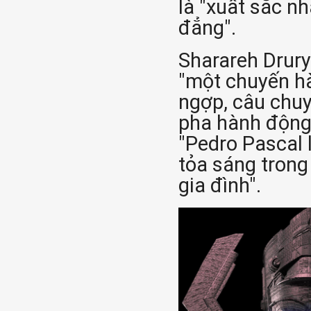
là "xuất sắc nh
đẳng".
Sharareh Drury
"một chuyến hà
ngợp, câu chuy
pha hành động 
"Pedro Pascal 
tỏa sáng trong 
gia đình".