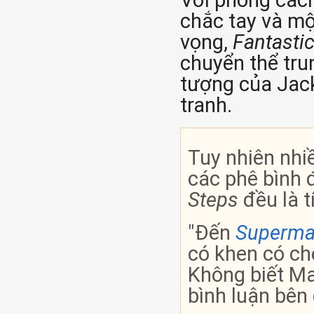
Với phong cách
chắc tay và một
vọng,
Fantastic
chuyển thể trun
tượng của Jack
tranh.
Tuy nhiên nhiề
các phê bình 
Steps
đều là t
"Đến
Superm
có khen có ch
Không biết Ma
bình luận bên