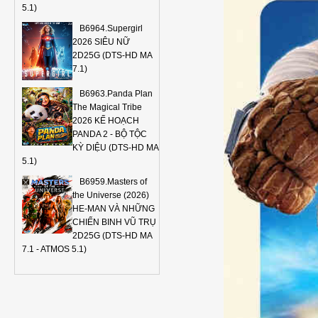
5.1)
B6964.Supergirl
2026 SIÊU NỮ
2D25G (DTS-HD MA
7.1)
B6963.Panda Plan
The Magical Tribe
2026 KẾ HOẠCH
PANDA 2 - BỘ TỘC
KỲ DIỆU (DTS-HD MA
5.1)
B6959.Masters of
the Universe (2026)
HE-MAN VÀ NHỮNG
CHIẾN BINH VŨ TRỤ
2D25G (DTS-HD MA
7.1 - ATMOS 5.1)