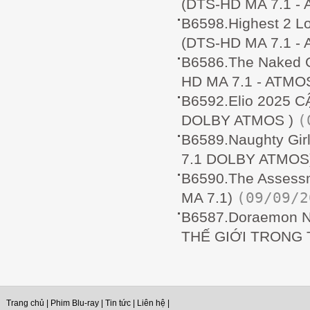
(DTS-HD MA 7.1 - 
B6598.Highest 2 
(DTS-HD MA 7.1 - 
B6586.The Naked
HD MA 7.1 - ATMOS
B6592.Elio 2025 
(
DOLBY ATMOS )
B6589.Naughty Gi
7.1 DOLBY ATMOS
B6590.The Assess
(09/09/2
MA 7.1)
B6587.Doraemon No
THẾ GIỚI TRONG 
Trang chủ
|
Phim Blu-ray
|
Tin tức
|
Liên hệ
|