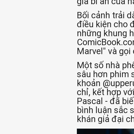
giả bí ẩn của h
Bối cảnh trải d
điều kiện cho 
những khung hì
ComicBook.com
Marvel" và gọi 
Một số nhà phê
sâu hơn phim s
khoản @upperup
chỉ, kết hợp vớ
Pascal - đã bi
bình luận sắc s
khán giả đại 