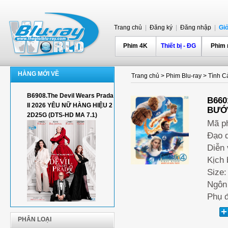
Trang chủ
|
Đăng ký
|
Đăng nhập
|
Gi
Phim 4K
Thiết bị - ĐG
Phim
HÀNG MỚI VỀ
Trang chủ
>
Phim Blu-ray
>
Tình Cả
B6908.The Devil Wears Prada
B660
II 2026 YÊU NỮ HÀNG HIỆU 2
BƯỚC
2D25G (DTS-HD MA 7.1)
Mã p
Đạo d
Diễn 
Kịch 
Size:
Ngôn 
Phụ đ
PHÂN LOẠI