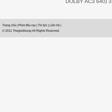
DOLBY AC3 640) 3
Trang chủ
|
Phim Blu-ray
|
Tin tức
|
Liên hệ
|
© 2011 Thegioibluray All Rights Reserved.