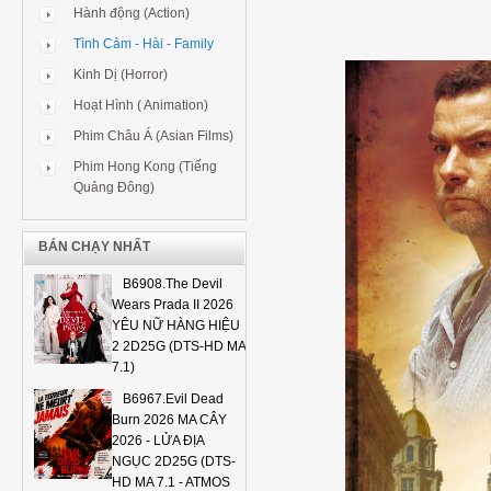
Hành động (Action)
Tình Cảm - Hài - Family
Kinh Dị (Horror)
Hoạt Hình ( Animation)
Phim Châu Á (Asian Films)
Phim Hong Kong (Tiếng
Quảng Đông)
BÁN CHẠY NHẤT
B6908.The Devil
Wears Prada II 2026
YÊU NỮ HÀNG HIỆU
2 2D25G (DTS-HD MA
7.1)
B6967.Evil Dead
Burn 2026 MA CÂY
2026 - LỬA ĐỊA
NGỤC 2D25G (DTS-
HD MA 7.1 - ATMOS