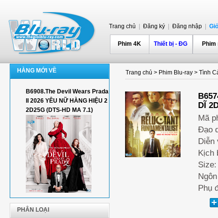
Trang chủ
|
Đăng ký
|
Đăng nhập
|
Gi
Phim 4K
Thiết bị - ĐG
Phim
HÀNG MỚI VỀ
Trang chủ
>
Phim Blu-ray
>
Tình Cả
B6908.The Devil Wears Prada
B657
II 2026 YÊU NỮ HÀNG HIỆU 2
DĨ 2
2D25G (DTS-HD MA 7.1)
Mã p
Đạo d
Diễn 
Kịch 
Size:
Ngôn 
Phụ đ
PHÂN LOẠI