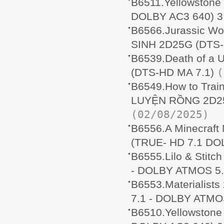
B6511.Yellowston
DOLBY AC3 640) 3
B6566.Jurassic Wo
SINH 2D25G (DTS-
B6539.Death of a
(
(DTS-HD MA 7.1)
B6549.How to Train
LUYỆN RỒNG 2D25
(02/08/2025)
B6556.A Minecraf
(TRUE- HD 7.1 D
B6555.Lilo & Stit
- DOLBY ATMOS 5.
B6553.Materialis
7.1 - DOLBY ATMO
B6510.Yellowston