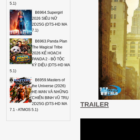
5.1)
B6964.Supergirl
2026 SIÊU NỮ
2D25G (DTS-HD MA
7.1)
B6963.Panda Plan
The Magical Tribe
2026 KẾ HOẠCH
PANDA 2 - BỘ TỘC
KỲ DIỆU (DTS-HD MA
5.1)
B6959.Masters of
the Universe (2026)
HE-MAN VÀ NHỮNG
CHIẾN BINH VŨ TRỤ
TRAILER
2D25G (DTS-HD MA
7.1 - ATMOS 5.1)