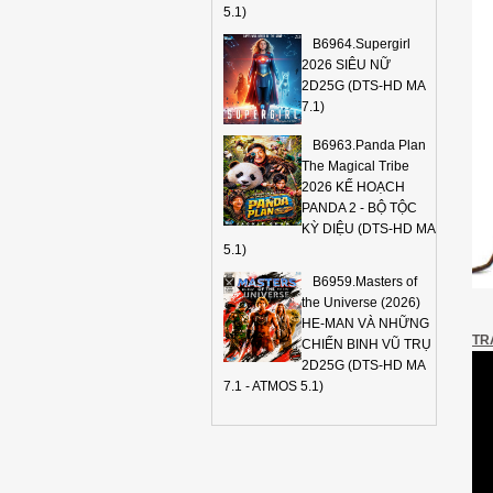
5.1)
B6964.Supergirl
2026 SIÊU NỮ
2D25G (DTS-HD MA
7.1)
B6963.Panda Plan
The Magical Tribe
2026 KẾ HOẠCH
PANDA 2 - BỘ TỘC
KỲ DIỆU (DTS-HD MA
5.1)
B6959.Masters of
the Universe (2026)
HE-MAN VÀ NHỮNG
TR
CHIẾN BINH VŨ TRỤ
2D25G (DTS-HD MA
7.1 - ATMOS 5.1)