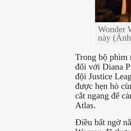
Wonder W
này (Ảnh
Trong bộ phim n
đối với Diana 
đội Justice Le
được hẹn hò cùn
cắt ngang để cả
Atlas.
Điều bất ngờ n