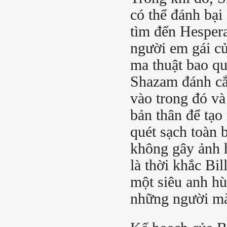
có thể đánh bại
tìm đến Hesper
người em gái củ
ma thuật bao q
Shazam đánh cắ
vào trong đó và
bản thân để tạ
quét sạch toàn 
không gây ảnh 
là thời khắc Bil
một siêu anh hù
những người mà