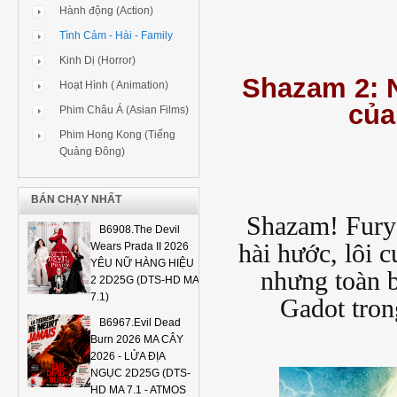
Hành động (Action)
Tình Cảm - Hài - Family
Kinh Dị (Horror)
Shazam 2: N
Hoạt Hình ( Animation)
của
Phim Châu Á (Asian Films)
Phim Hong Kong (Tiếng
Quảng Đông)
BÁN CHẠY NHẤT
Shazam! Fury 
B6908.The Devil
hài hước, lôi c
Wears Prada II 2026
YÊU NỮ HÀNG HIỆU
nhưng toàn b
2 2D25G (DTS-HD MA
7.1)
Gadot tron
B6967.Evil Dead
Burn 2026 MA CÂY
2026 - LỬA ĐỊA
NGỤC 2D25G (DTS-
HD MA 7.1 - ATMOS