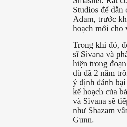
Smasher. Rất có
Studios để dẫn
Adam, trước kh
hoạch mới cho 
Trong khi đó, đo
sĩ Sivana và ph
hiện trong đoạ
dù đã 2 năm trô
ý định đánh bại
kế hoạch của bả
và Sivana sẽ tiế
như Shazam vẫn
Gunn.