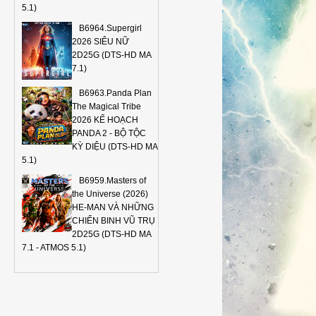
5.1)
B6964.Supergirl
2026 SIÊU NỮ
2D25G (DTS-HD MA
7.1)
B6963.Panda Plan
The Magical Tribe
2026 KẾ HOẠCH
PANDA 2 - BỘ TỘC
KỲ DIỆU (DTS-HD MA
5.1)
B6959.Masters of
the Universe (2026)
HE-MAN VÀ NHỮNG
CHIẾN BINH VŨ TRỤ
2D25G (DTS-HD MA
7.1 - ATMOS 5.1)