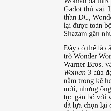
Woman đã thực 
Gadot thủ vai. 
thần DC, Wonde
lại được toàn b
Shazam gần như
Đây có thể là c
trò Wonder Wom
Warner Bros. v
Woman 3
của đ
nằm trong kế h
mới, nhưng ông
tục gắn bó với 
đã lựa chọn lại