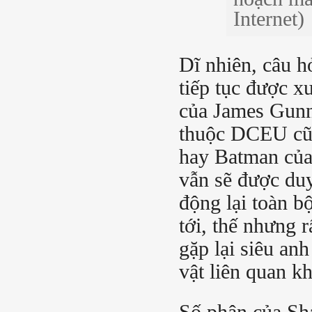
Internet)
Dĩ nhiên, câu hỏ
tiếp tục được x
của James Gunn
thuộc DCEU cũ,
hay Batman củ
vẫn sẽ được duy
động lại toàn b
tới, thế nhưng 
gặp lại siêu an
vật liên quan k