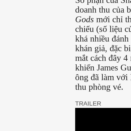
Số phận của Sha
doanh thu của b
Gods
mới chỉ t
chiếu (số liệu 
khá nhiều đánh 
khán giả, đặc bi
mắt cách đây 4 
khiến James Gun
ông đã làm với 
thu phòng vé.
TRAILER