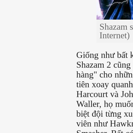
Shazam sẽ
Internet)
Giống như bất 
Shazam 2 cũng 
hàng" cho những
tiên xoay quan
Harcourt và Jo
Waller, họ muốn
biệt đội từng x
viên như Hawkm