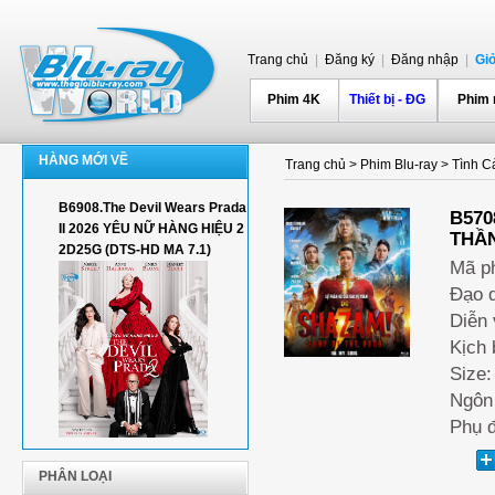
Trang chủ
|
Đăng ký
|
Đăng nhập
|
Gi
Phim 4K
Thiết bị - ĐG
Phim
HÀNG MỚI VỀ
Trang chủ
>
Phim Blu-ray
>
Tình Cả
B6908.The Devil Wears Prada
B570
II 2026 YÊU NỮ HÀNG HIỆU 2
THẦN
2D25G (DTS-HD MA 7.1)
Mã p
Đạo d
Diễn 
Kịch 
Size:
Ngôn 
Phụ đ
PHÂN LOẠI