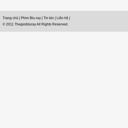
Trang chủ
|
Phim Blu-ray
|
Tin tức
|
Liên hệ
|
© 2011 Thegioibluray All Rights Reserved.