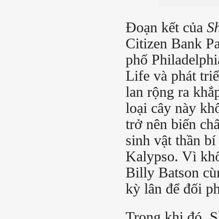
Đoạn kết của
S
Citizen Bank Pa
phố Philadelphi
Life và phát tri
lan rộng ra khắ
loại cây này kh
trở nên biến chấ
sinh vật thần bí
Kalypso. Vì kh
Billy Batson cù
kỳ lân để đối p
Trong khi đó, S