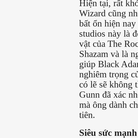
Hiện tại, rất k
Wizard cũng như
bất ổn hiện nay
studios này là
vật của The Roc
Shazam và là ng
giúp Black Ada
nghiêm trọng c
có lẽ sẽ không 
Gunn đã xác nh
mà ông dành ch
tiên.
Siêu sức mạnh