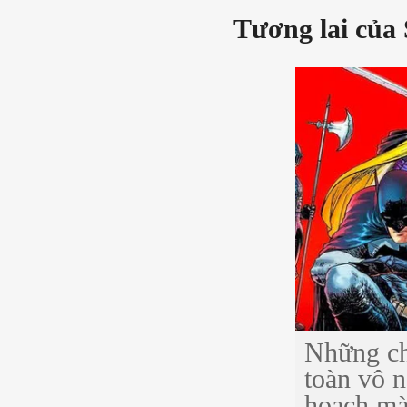
Tương lai của
Những chi
toàn vô n
hoạch m