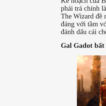
Kế hoạch của Bi
phải trả chính 
The Wizard đề n
đáng với tầm vó
đánh dấu cái ch
Gal Gadot bất