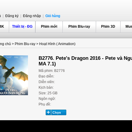
ủ
|
Đăng ký
|
Đăng nhập
|
Giỏ hàng
 4K
Thiết bị - ĐG
Phim mới
Phim Blu-ray
Phim 3D
Mus
ang chủ
>
Phim Blu-ray
>
Hoạt Hình ( Animation)
B2776. Pete's Dragon 2016 - Pete và 
MA 7.1)
Mã phim: B2776
Đạo diễn:
Diễn viên:
Kịch bản:
Size: 25 GB
Ngôn ngữ:
Phụ đề: