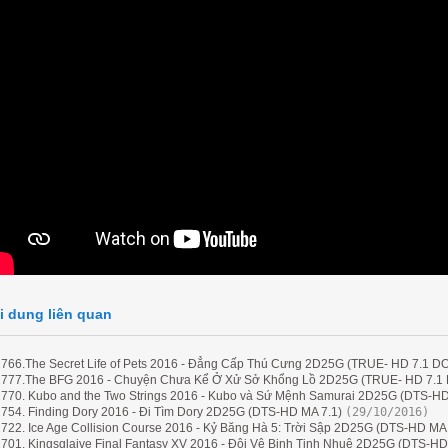
i dung liên quan
766.The Secret Life of Pets 2016 - Đẳng Cấp Thú Cưng 2D25G (TRUE- HD 7.1 
777.The BFG 2016 - Chuyện Chưa Kể Ở Xử Sở Khổng Lồ 2D25G (TRUE- HD 7.
770. Kubo and the Two Strings 2016 - Kubo và Sứ Mệnh Samurai 2D25G (DTS-HD
754. Finding Dory 2016 - Đi Tìm Dory 2D25G (DTS-HD MA 7.1)
(29/10/2016)
722. Ice Age Collision Course 2016 - Kỷ Băng Hà 5: Trời Sập 2D25G (DTS-HD MA 
701. Kingsglaive Final Fantasy XV 2016 - Đội Vệ Binh Tinh Nhuệ 2D25G (DTS-HD