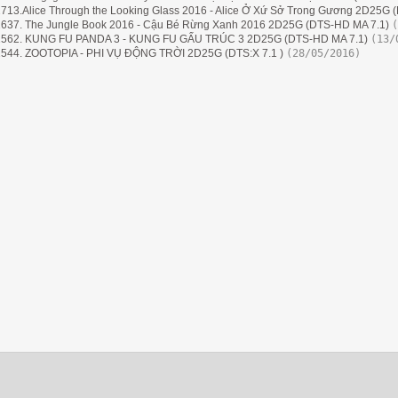
713.Alice Through the Looking Glass 2016 - Alice Ở Xứ Sở Trong Gương 2D25G 
637. The Jungle Book 2016 - Cậu Bé Rừng Xanh 2016 2D25G (DTS-HD MA 7.1)
(
562. KUNG FU PANDA 3 - KUNG FU GẤU TRÚC 3 2D25G (DTS-HD MA 7.1)
(13/
544. ZOOTOPIA - PHI VỤ ĐỘNG TRỜI 2D25G (DTS:X 7.1 )
(28/05/2016)