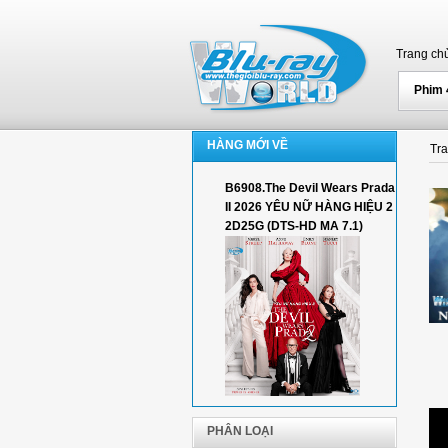
Trang ch
Phim
HÀNG MỚI VỀ
Tr
B6908.The Devil Wears Prada
II 2026 YÊU NỮ HÀNG HIỆU 2
2D25G (DTS-HD MA 7.1)
PHÂN LOẠI