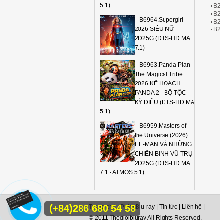
5.1)
B2
B2
B6964.Supergirl
B2
2026 SIÊU NỮ
B2
2D25G (DTS-HD MA
7.1)
B6963.Panda Plan
The Magical Tribe
2026 KẾ HOẠCH
PANDA 2 - BỘ TỘC
KỲ DIỆU (DTS-HD MA
5.1)
B6959.Masters of
the Universe (2026)
HE-MAN VÀ NHỮNG
CHIẾN BINH VŨ TRỤ
2D25G (DTS-HD MA
7.1 - ATMOS 5.1)
(+84)286 680 54 58
Trang chủ
|
Phim Blu-ray
|
Tin tức
|
Liên hệ
|
© 2011 Thegioibluray All Rights Reserved.