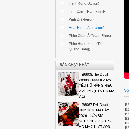
Hành động (Action)
Tình Cảm - Hài - Family
Kinh Dị (Horror)
Hoạt Hình ( Animation)
Phim Châu Á (Asian Films)
Phim Hong Kong (Tiếng
Quảng Đông)
BÁN CHẠY NHẤT
B6908.The Devil
Wears Prada II 2026
YÊU NỮ HÀNG HIỆU
Nộ
2 2D25G (DTS-HD MA
7.1)
B2
B6967.Evil Dead
B2
Burn 2026 MA CÂY
B2
2026 - LỬA ĐỊA
B2
NGỤC 2D25G (DTS-
B2
HD MA 7.1 - ATMOS
B2