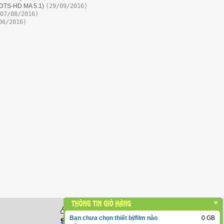
(DTS-HD MA 5.1)
(29/09/2016)
07/08/2016)
06/2016)
Đang Online: 20012
-
Bạn chưa chọn thiết bị/film nào
0
GB
Tất cả: 165,812,369