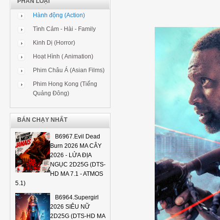
PHÂN LOẠI
Hành động (Action)
Tình Cảm - Hài - Family
Kinh Dị (Horror)
Hoạt Hình ( Animation)
Phim Châu Á (Asian Films)
Phim Hong Kong (Tiếng
Quảng Đông)
BÁN CHẠY NHẤT
B6967.Evil Dead
Burn 2026 MA CÂY
2026 - LỬA ĐỊA
NGỤC 2D25G (DTS-
HD MA 7.1 - ATMOS
5.1)
B6964.Supergirl
2026 SIÊU NỮ
2D25G (DTS-HD MA