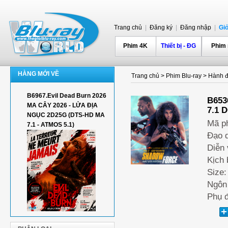
Trang chủ
|
Đăng ký
|
Đăng nhập
|
Gi
Phim 4K
Thiết bị - ĐG
Phim
HÀNG MỚI VỀ
Trang chủ
>
Phim Blu-ray
>
Hành đ
B6967.Evil Dead Burn 2026
B653
MA CÂY 2026 - LỬA ĐỊA
7.1 
NGỤC 2D25G (DTS-HD MA
Mã p
7.1 - ATMOS 5.1)
Đạo d
Diễn 
Kịch 
Size:
Ngôn 
Phụ đ