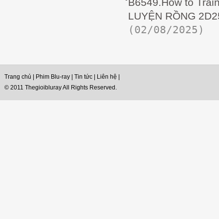
B6549.How to Train
LUYỆN RỒNG 2D25
(02/08/2025)
Trang chủ
|
Phim Blu-ray
|
Tin tức
|
Liên hệ
|
© 2011 Thegioibluray All Rights Reserved.