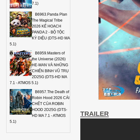
7.1)
B6963.Panda Plan
The Magical Tribe
2026 KẾ HOẠCH
PANDA 2 - BỘ TỘC
KỲ DIỆU (DTS-HD MA
5.1)
B6959.Masters of
the Universe (2026)
HE-MAN VÀ NHỮNG
CHIẾN BINH VŨ TRỤ
2D25G (DTS-HD MA
7.1 - ATMOS 5.1)
B6957.The Death of
Robin Hood 2026 CÁI
CHẾT CỦA ROBIN
HOOD 2D25G (DTS-
TRAILER
HD MA 7.1 - ATMOS
5.1)