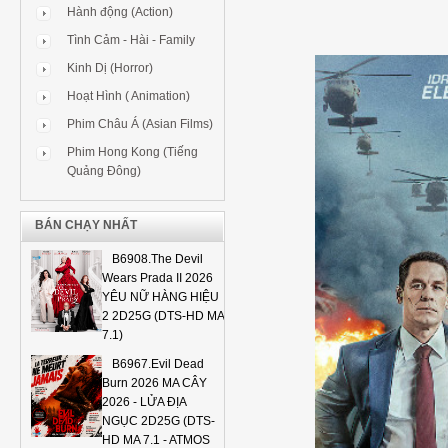
Hành động (Action)
Tình Cảm - Hài - Family
Kinh Dị (Horror)
Hoạt Hình ( Animation)
Phim Châu Á (Asian Films)
Phim Hong Kong (Tiếng
Quảng Đông)
BÁN CHẠY NHẤT
B6908.The Devil
Wears Prada II 2026
YÊU NỮ HÀNG HIỆU
2 2D25G (DTS-HD MA
7.1)
B6967.Evil Dead
Burn 2026 MA CÂY
2026 - LỬA ĐỊA
NGỤC 2D25G (DTS-
HD MA 7.1 - ATMOS