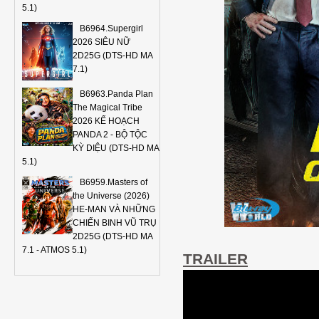
5.1)
B6964.Supergirl
2026 SIÊU NỮ
2D25G (DTS-HD MA
7.1)
B6963.Panda Plan
The Magical Tribe
2026 KẾ HOẠCH
PANDA 2 - BỘ TỘC
KỲ DIỆU (DTS-HD MA
5.1)
B6959.Masters of
the Universe (2026)
HE-MAN VÀ NHỮNG
CHIẾN BINH VŨ TRỤ
2D25G (DTS-HD MA
7.1 - ATMOS 5.1)
TRAILER