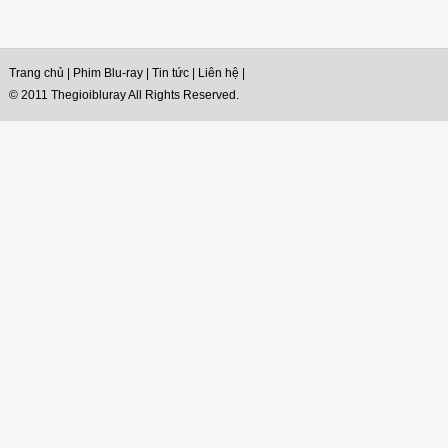
Trang chủ
|
Phim Blu-ray
|
Tin tức
|
Liên hệ
|
© 2011 Thegioibluray All Rights Reserved.