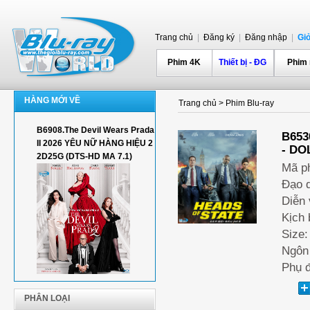
Trang chủ
|
Đăng ký
|
Đăng nhập
|
Gi
Phim 4K
Thiết bị - ĐG
Phim
HÀNG MỚI VỀ
Trang chủ
>
Phim Blu-ray
B6908.The Devil Wears Prada
B653
II 2026 YÊU NỮ HÀNG HIỆU 2
- DO
2D25G (DTS-HD MA 7.1)
Mã p
Đạo d
Diễn 
Kịch 
Size:
Ngôn 
Phụ đ
PHÂN LOẠI