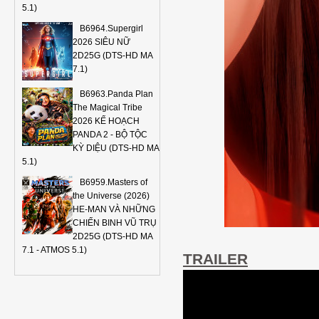
5.1)
B6964.Supergirl
2026 SIÊU NỮ
2D25G (DTS-HD MA
7.1)
B6963.Panda Plan
The Magical Tribe
2026 KẾ HOẠCH
PANDA 2 - BỘ TỘC
KỲ DIỆU (DTS-HD MA
5.1)
B6959.Masters of
the Universe (2026)
HE-MAN VÀ NHỮNG
CHIẾN BINH VŨ TRỤ
2D25G (DTS-HD MA
7.1 - ATMOS 5.1)
TRAILER