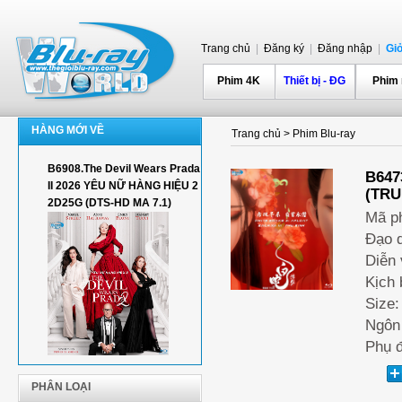
Trang chủ
|
Đăng ký
|
Đăng nhập
|
Gi
Phim 4K
Thiết bị - ĐG
Phim
HÀNG MỚI VỀ
Trang chủ
>
Phim Blu-ray
B6908.The Devil Wears Prada
B647
II 2026 YÊU NỮ HÀNG HIỆU 2
(TRU
2D25G (DTS-HD MA 7.1)
Mã p
Đạo d
Diễn 
Kịch 
Size:
Ngôn
Phụ đ
PHÂN LOẠI