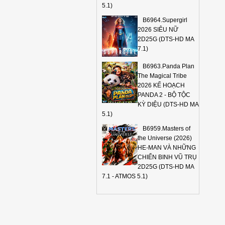
5.1)
B6964.Supergirl
2026 SIÊU NỮ
2D25G (DTS-HD MA
7.1)
B6963.Panda Plan
The Magical Tribe
2026 KẾ HOẠCH
PANDA 2 - BỘ TỘC
KỲ DIỆU (DTS-HD MA
5.1)
B6959.Masters of
the Universe (2026)
HE-MAN VÀ NHỮNG
CHIẾN BINH VŨ TRỤ
2D25G (DTS-HD MA
7.1 - ATMOS 5.1)