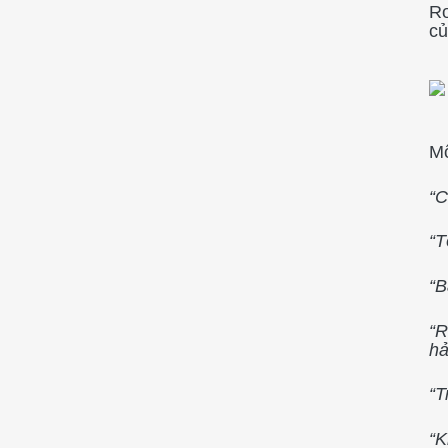
Ro
củ
Mộ
“C
“T
“B
“R
hả
“T
“K