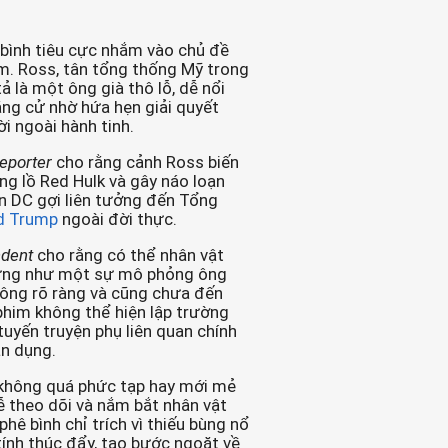
 bình tiêu cực nhắm vào chủ đề
im. Ross, tân tổng thống Mỹ trong
 là một ông già thô lỗ, dễ nổi
ắng cử nhờ hứa hẹn giải quyết
i ngoài hành tinh.
eporter
cho rằng cảnh Ross biến
ng lồ Red Hulk và gây náo loạn
 DC gợi liên tưởng đến Tổng
d Trump
ngoài đời thực.
ndent
cho rằng có thể nhân vật
ựng như một sự mô phỏng ông
ông rõ ràng và cũng chưa đến
phim không thể hiện lập trường
 tuyến truyện phụ liên quan chính
ận dụng.
 không quá phức tạp hay mới mẻ
ễ theo dõi và nắm bắt nhân vật
 phê bình chỉ trích vì thiếu bùng nổ
ính thúc đẩy, tạo bước ngoặt về