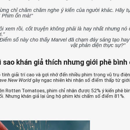
ừng chỉ chăm chăm nghe ý kiến của người khác. Hãy tự
! Phim ổn mà!”
ôi xem rồi, cốt truyện không phải là hay nhất nhưng nó 
i.”
“Điểm số này cho thấy Marvel đã chạm đáy sáng tạo hay
vật phản diện thực sự?”
ì sao khán giả thích nhưng giới phê bình
 tính giải trí cao và gợi nhớ đến nhiều phim trong vũ trụ điệ
ave New World
gây ngạc nhiên khi nhận số điểm thấp từ giới
ên Rotten Tomatoes, phim chỉ nhận được 52% ý kiến phê bình 
ối. Nhưng khán giả lại ủng hộ phim khi chấm số điểm 81%.