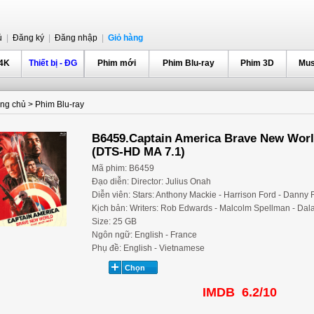
ủ
|
Đăng ký
|
Đăng nhập
|
Giỏ hàng
 4K
Thiết bị - ĐG
Phim mới
Phim Blu-ray
Phim 3D
Mus
ang chủ
>
Phim Blu-ray
B6459.Captain America Brave New Wor
(DTS-HD MA 7.1)
Mã phim: B6459
Đạo diễn: Director: Julius Onah
Diễn viên: Stars: Anthony Mackie - Harrison Ford - Danny
Kịch bản: Writers: Rob Edwards - Malcolm Spellman - Da
Size: 25 GB
Ngôn ngữ: English - France
Phụ đề: English - Vietnamese
IMDB 6.2/10