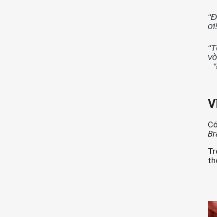
“Đ
ơi
“T
vờ
V
Có
Br
Tr
th