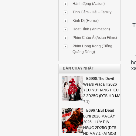
Hành động (Action)
Tình Cảm - Hài - Family
Kinh Dị (Horror)
T
Hoạt Hình ( Animation)
Phim Châu Á (Asian Films)
Phim Hong Kong (Tiếng
Quảng Đông)
hơ
x
BÁN CHẠY NHẤT
B6908.The Devil
Wears Prada II 2026
YÊU NỮ HÀNG HIỆU
2 2D25G (DTS-HD MA
7.1)
B6967.Evil Dead
Burn 2026 MA CÂY
2026 - LỬA ĐỊA
NGỤC 2D25G (DTS-
HD MA 7.1 - ATMOS