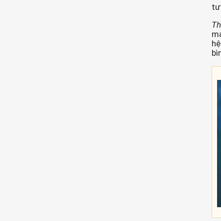
tư
Th
ma
hệ
bì