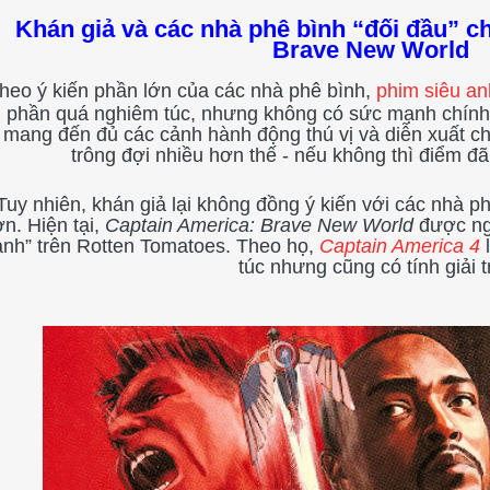
Khán giả và các nhà phê bình “đối đầu” ch
Brave New World
heo ý kiến phần lớn của các nhà phê bình,
phim siêu a
phần quá nghiêm túc, nhưng không có sức mạnh chính tr
mang đến đủ các cảnh hành động thú vị và diễn xuất ch
trông đợi nhiều hơn thế - nếu không thì điểm đ
Tuy nhiên, khán giả lại không đồng ý kiến với các nhà p
n. Hiện tại,
Captain America: Brave New World
được ng
anh” trên Rotten Tomatoes. Theo họ,
Captain America 4
l
túc nhưng cũng có tính giải tr