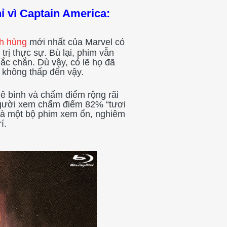
ỉ vì Captain America:
nh hùng
mới nhất của Marvel có
ị thực sự. Bù lại, phim vẫn
ắc chắn. Dù vậy, có lẽ họ đã
ã không thấp đến vậy.
hê bình và chấm điểm rộng rãi
ười xem chấm điểm 82% “tươi
à một bộ phim xem ổn, nghiêm
í.