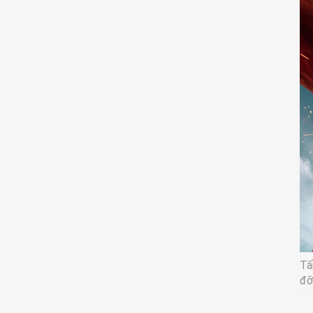
Tấ
đỡ