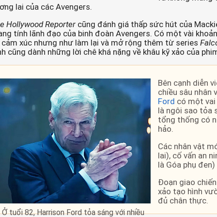
ơng lai của các Avengers.
e Hollywood Reporter
cũng đánh giá thấp sức hút của Mackie
ng tính lãnh đạo của binh đoàn Avengers. Có một vài khoản
 cảm xúc nhưng như làm lại và mở rộng thêm từ series
Falc
nh cũng dành những lời chê khá nặng về khâu kỹ xảo của phi
Bên cạnh diễn vi
chiều sâu nhân v
Ford
có một vai 
là ngôi sao tỏa 
tổng thống có n
hảo.
Các nhân vật mớ
lai), cố vấn an 
là Góa phụ đen)
Đoạn giao chiến
xảo tạo hình vư
đủ chân thực.
Ở tuổi 82, Harrison Ford tỏa sáng với nhiều