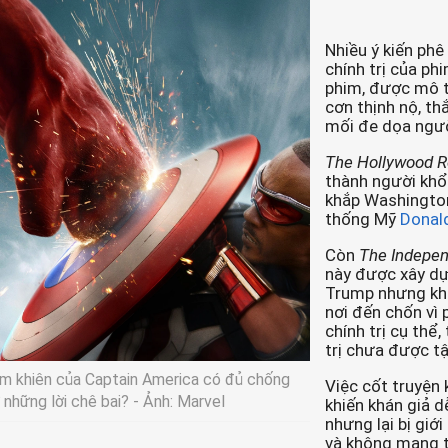
Nhiều ý kiến phê
chính trị của ph
phim, được mô tả
cơn thịnh nộ, th
mối đe dọa ngườ
The Hollywood R
thành người khổ
khắp Washington
thống Mỹ
Donal
Còn
The Indepe
này được xây d
Trump nhưng kh
nơi đến chốn vì 
chính trị cụ thể,
trị chưa được t
m khiên của Captain America có đủ chống
Việc cốt truyện
 những lời chê bai? - Ảnh: Marvel
khiến khán giả d
nhưng lại bị giới
và không mang t