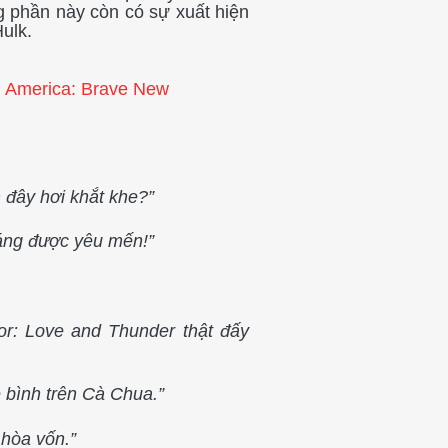
g phần này còn có sự xuất hiện
ulk.
n đây hơi khắt khe?”
đáng được yêu mến!”
or: Love and Thunder thật đấy
ê bình trên Cà Chua.”
 hòa vốn.”