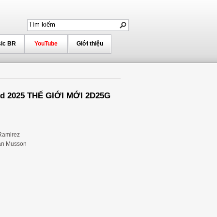
ic BR
YouTube
Giới thiệu
ld 2025 THẾ GIỚI MỚI 2D25G
 Ramirez
lan Musson