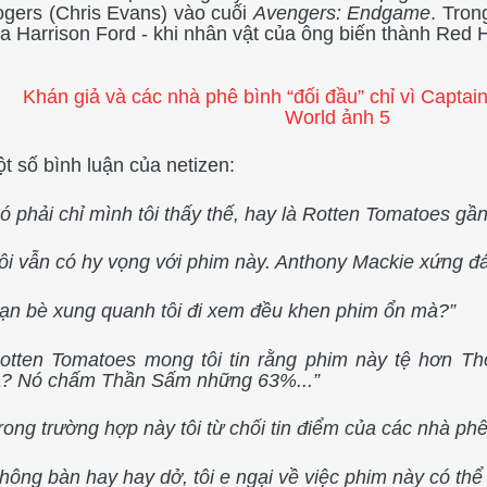
gers (Chris Evans) vào cuối
Avengers: Endgame
. Tron
a Harrison Ford - khi nhân vật của ông biến thành Red H
t số bình luận của netizen:
ó phải chỉ mình tôi thấy thế, hay là Rotten Tomatoes gầ
ôi vẫn có hy vọng với phim này. Anthony Mackie xứng 
ạn bè xung quanh tôi đi xem đều khen phim ổn mà?”
otten Tomatoes mong tôi tin rằng phim này tệ hơn Th
? Nó chấm Thần Sấm những 63%...”
rong trường hợp này tôi từ chối tin điểm của các nhà ph
hông bàn hay hay dở, tôi e ngại về việc phim này có thể