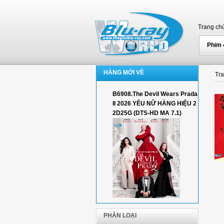
Trang ch
Phim
HÀNG MỚI VỀ
Tr
B6908.The Devil Wears Prada
II 2026 YÊU NỮ HÀNG HIỆU 2
2D25G (DTS-HD MA 7.1)
PHÂN LOẠI