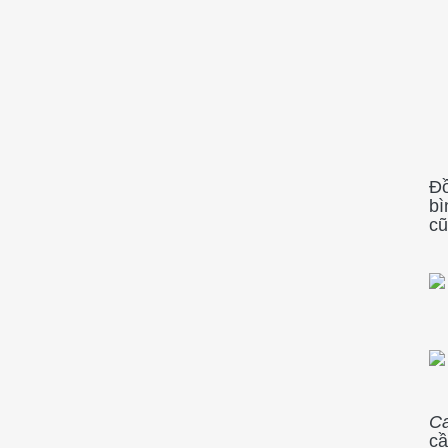
Đồ
bì
cũ
Ca
cầ