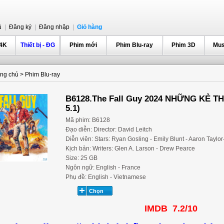
ủ
|
Đăng ký
|
Đăng nhập
|
Giỏ hàng
 4K
Thiết bị - ĐG
Phim mới
Phim Blu-ray
Phim 3D
Mus
ang chủ
>
Phim Blu-ray
B6128.The Fall Guy 2024 NHỮNG KẺ T
5.1)
Mã phim: B6128
Đạo diễn: Director: David Leitch
Diễn viên: Stars: Ryan Gosling - Emily Blunt - Aaron Taylo
Kịch bản: Writers: Glen A. Larson - Drew Pearce
Size: 25 GB
Ngôn ngữ: English - France
Phụ đề: English - Vietnamese
IMDB 7.2/10