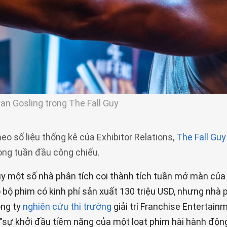
an Gosling trong The Fall Guy
eo số liệu thống kê của Exhibitor Relations,
The Fall Guy
ong tuần đầu công chiếu.
y một số nhà phân tích coi thành tích tuần mở màn của 
 bộ phim có kinh phí sản xuất 130 triệu USD, nhưng nhà 
ng ty
nghiên cứu thị trường
giải trí Franchise Entertain
 "sự khởi đầu tiềm năng của một loạt phim hài hành động