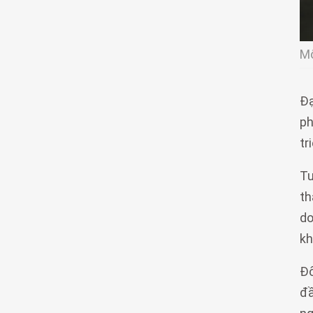
Mộ
Đạ
ph
tr
Tu
th
do
kh
Đố
đầ