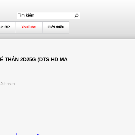
ic BR
YouTube
Giới thiệu
HẾ THÂN 2D25G (DTS-HD MA
r-Johnson