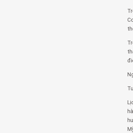
Tr
Co
th
Tr
th
đi
Ng
Tu
Lị
hà
hư
Mỹ