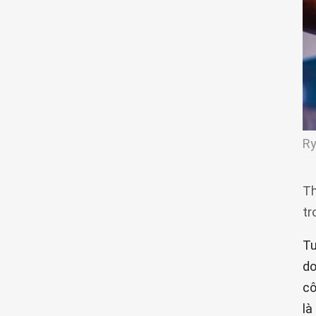
Ry
Th
tr
Tu
do
cô
là