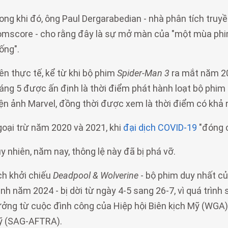
ong khi đó, ông Paul Dergarabedian - nhà phân tích truy
mscore - cho rằng đây là sự mở màn của "một mùa phim h
ống".
ên thực tế, kể từ khi bộ phim
Spider-Man 3
ra mắt năm 20
áng 5 được ấn định là thời điểm phát hành loạt bộ phim 
ện ảnh Marvel, đồng thời được xem là thời điểm có khả 
oại trừ năm 2020 và 2021, khi
đại dịch COVID-19
"đóng c
y nhiên, năm nay, thông lệ này đã bị phá vỡ.
ch khởi chiếu
Deadpool & Wolverine
- bộ phim duy nhất củ
nh năm 2024 - bị dời từ ngày 4-5 sang 26-7, vì quá trình 
ởng từ cuộc đình công của Hiệp hội Biên kịch Mỹ (WGA) 
 (SAG-AFTRA).