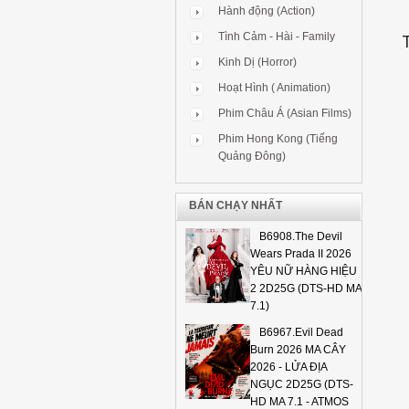
Hành động (Action)
Tình Cảm - Hài - Family
T
Kinh Dị (Horror)
Hoạt Hình ( Animation)
Phim Châu Á (Asian Films)
Phim Hong Kong (Tiếng
Quảng Đông)
BÁN CHẠY NHẤT
B6908.The Devil
Wears Prada II 2026
YÊU NỮ HÀNG HIỆU
2 2D25G (DTS-HD MA
7.1)
B6967.Evil Dead
Burn 2026 MA CÂY
2026 - LỬA ĐỊA
NGỤC 2D25G (DTS-
HD MA 7.1 - ATMOS