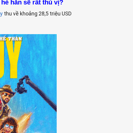
hè hẳn sẽ rất thú vị?
uy
thu về khoảng 28,5 triệu USD