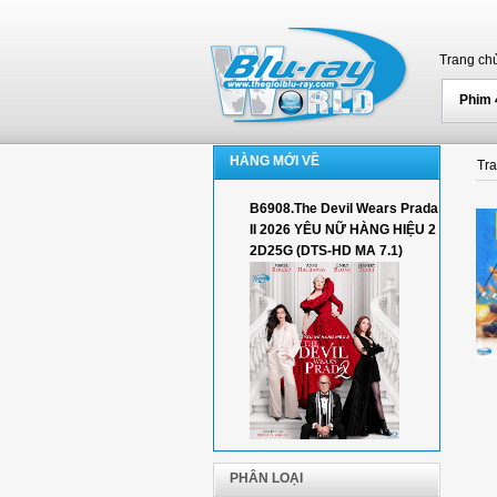
Trang ch
Phim
HÀNG MỚI VỀ
Tr
B6908.The Devil Wears Prada
II 2026 YÊU NỮ HÀNG HIỆU 2
2D25G (DTS-HD MA 7.1)
PHÂN LOẠI