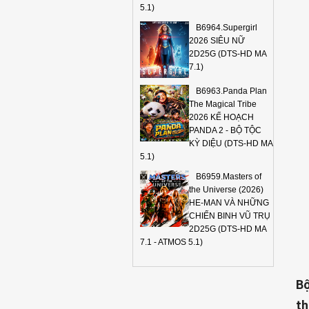
5.1)
B6964.Supergirl
2026 SIÊU NỮ
2D25G (DTS-HD MA
7.1)
B6963.Panda Plan
The Magical Tribe
2026 KẾ HOẠCH
PANDA 2 - BỘ TỘC
KỲ DIỆU (DTS-HD MA
5.1)
B6959.Masters of
the Universe (2026)
HE-MAN VÀ NHỮNG
CHIẾN BINH VŨ TRỤ
2D25G (DTS-HD MA
7.1 - ATMOS 5.1)
Bộ
th