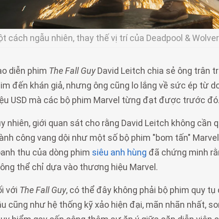
t cách ngẫu nhiên, thay thế vị trí của Deadpool & Wolver
o diễn phim
The Fall Guy
David Leitch chia sẻ ông trân t
im đến khán giả, nhưng ông cũng lo lắng về sức ép từ d
iệu USD mà các bộ phim Marvel từng đạt được trước đó
y nhiên, giới quan sát cho rằng David Leitch không cần 
ành công vang dội như một số bộ phim "bom tấn" Marvel
anh thu của dòng phim
siêu anh hùng
đã chứng minh rằ
ông thể chỉ dựa vào thương hiệu Marvel.
i với
The Fall Guy
, có thể đây không phải bộ phim quy t
u cũng như hệ thống kỹ xảo hiện đại, mãn nhãn nhất, s