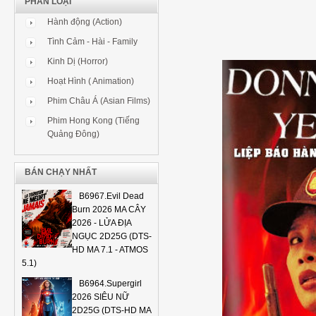
PHÂN LOẠI
Hành động (Action)
Tình Cảm - Hài - Family
Kinh Dị (Horror)
Hoạt Hình ( Animation)
Phim Châu Á (Asian Films)
Phim Hong Kong (Tiếng
Quảng Đông)
BÁN CHẠY NHẤT
B6967.Evil Dead
Burn 2026 MA CÂY
2026 - LỬA ĐỊA
NGỤC 2D25G (DTS-
HD MA 7.1 - ATMOS
5.1)
B6964.Supergirl
2026 SIÊU NỮ
2D25G (DTS-HD MA