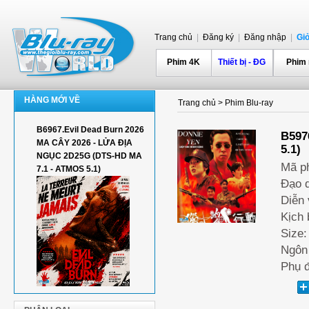
Trang chủ
|
Đăng ký
|
Đăng nhập
|
Gi
Phim 4K
Thiết bị - ĐG
Phim
HÀNG MỚI VỀ
Trang chủ
>
Phim Blu-ray
B6967.Evil Dead Burn 2026
B597
MA CÂY 2026 - LỬA ĐỊA
5.1)
NGỤC 2D25G (DTS-HD MA
Mã p
7.1 - ATMOS 5.1)
Đạo d
Diễn 
Kịch 
Size:
Ngôn
Phụ đ