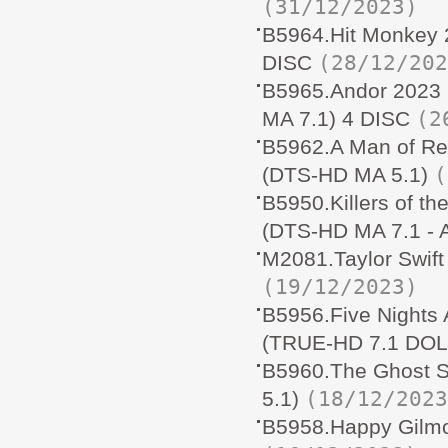
(31/12/2023)
B5964.Hit Monkey
(28/12/202
DISC
B5965.Andor 202
(2
MA 7.1) 4 DISC
B5962.A Man of 
(
(DTS-HD MA 5.1)
B5950.Killers of
(DTS-HD MA 7.1 - 
M2081.Taylor Swif
(19/12/2023)
B5956.Five Night
(TRUE-HD 7.1 DO
B5960.The Ghost 
(18/12/2023
5.1)
B5958.Happy Gilm