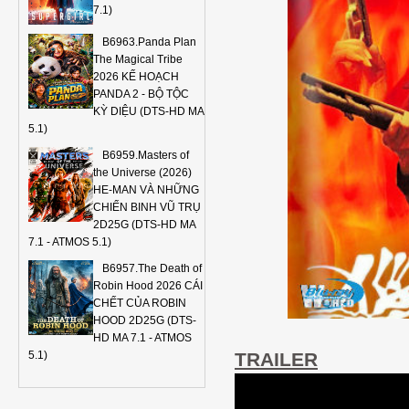
7.1)
B6963.Panda Plan
The Magical Tribe
2026 KẾ HOẠCH
PANDA 2 - BỘ TỘC
KỲ DIỆU (DTS-HD MA
5.1)
B6959.Masters of
the Universe (2026)
HE-MAN VÀ NHỮNG
CHIẾN BINH VŨ TRỤ
2D25G (DTS-HD MA
7.1 - ATMOS 5.1)
B6957.The Death of
Robin Hood 2026 CÁI
CHẾT CỦA ROBIN
HOOD 2D25G (DTS-
HD MA 7.1 - ATMOS
TRAILER
5.1)