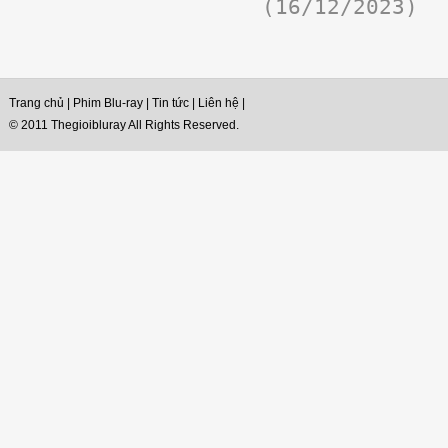
(16/12/2023)
Trang chủ
|
Phim Blu-ray
|
Tin tức
|
Liên hệ
|
© 2011 Thegioibluray All Rights Reserved.