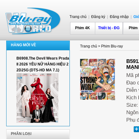
Trang chủ
|
Đăng ký
|
Đăng nhập
|
Gi
Phim 4K
Thiết bị - ĐG
Phim
HÀNG MỚI VỀ
Trang chủ
>
Phim Blu-ray
B6908.The Devil Wears Prada
B591
II 2026 YÊU NỮ HÀNG HIỆU 2
MẠNH
2D25G (DTS-HD MA 7.1)
Mã p
Đạo d
Diễn 
Kịch 
Size:
Ngôn
Phụ đ
PHÂN LOẠI