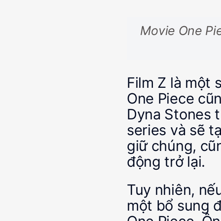
Movie One Pie
Film Z là một
One Piece cũn
Dyna Stones t
series và sẽ t
giữ chúng, cũn
động trở lại.
Tuy nhiên, nếu
một bổ sung đ