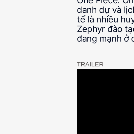
One Piece. Ôn
danh dự và lịc
tế là nhiều hu
Zephyr đào tạo
đang mạnh ở 
TRAILER