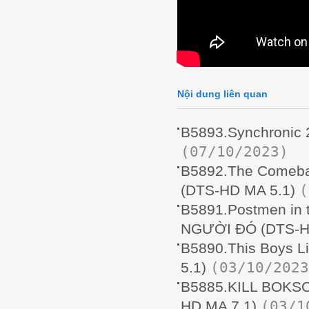
Nội dung liên quan
B5893.Synchronic
(07/10/2023)
B5892.The Comeba
(
(DTS-HD MA 5.1)
B5891.Postmen in 
NGƯỜI ĐÓ (DTS-H
B5890.This Boys 
(03/10/2023
5.1)
B5885.KILL BOKS
(03/1
HD MA 7.1)