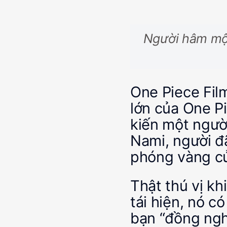
Người hâm mộ
One Piece Film
lớn của One P
kiến ​​một ngư
Nami, người đ
phóng vàng củ
Thật thú vị k
tái hiện, nó c
bạn “đồng ngh