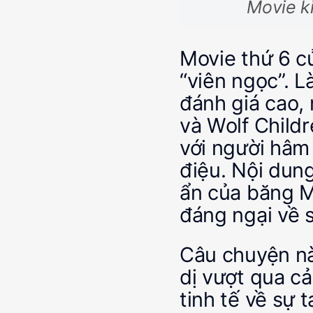
Movie ki
Movie thứ 6 c
“viên ngọc”. L
đánh giá cao,
và Wolf Child
với người hâm
điệu. Nội dun
ẩn của băng M
đáng ngại về 
Câu chuyện nà
dị vượt qua cả 
tinh tế về sự