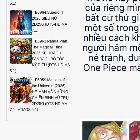
5.1)
của riêng mì
B6964.Supergirl
bất cứ thứ g
2026 SIÊU NỮ
một số trong
2D25G (DTS-HD MA
7.1)
nhiều cách k
B6963.Panda Plan
người hâm mộ
The Magical Tribe
2026 KẾ HOẠCH
né tránh, dư
PANDA 2 - BỘ TỘC
One Piece mà
KỲ DIỆU (DTS-HD MA
5.1)
B6959.Masters of
the Universe (2026)
HE-MAN VÀ NHỮNG
CHIẾN BINH VŨ TRỤ
2D25G (DTS-HD MA
7.1 - ATMOS 5.1)