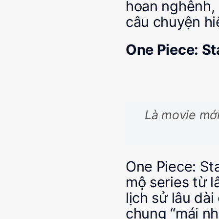
hoan nghênh,
câu chuyện hiệ
One Piece: S
Là movie mới
One Piece: St
mộ series từ lâ
lịch sử lâu dà
chung “mái nh