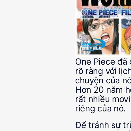
One Piece đã c
rõ ràng với lị
chuyện của nó
Hơn 20 năm ho
rất nhiều mov
riêng của nó.
Để tránh sự t