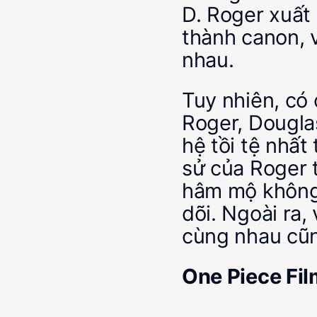
D. Roger xuất 
thành canon, 
nhau.
Tuy nhiên, có 
Roger, Dougla
hệ tồi tệ nhất
sử của Roger t
hâm mộ không 
dõi. Ngoài ra,
cùng nhau cũn
One Piece Fil