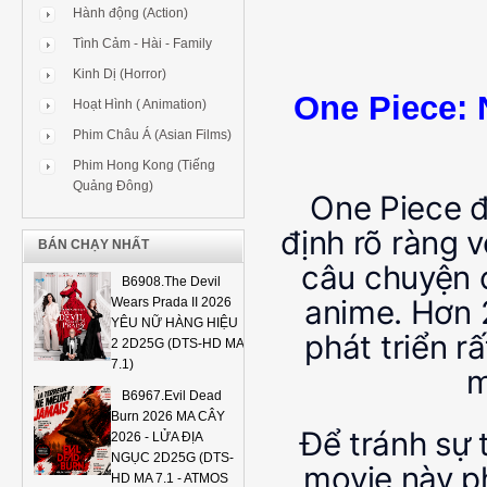
Hành động (Action)
Tình Cảm - Hài - Family
Kinh Dị (Horror)
One Piece:
Hoạt Hình ( Animation)
Phim Châu Á (Asian Films)
Phim Hong Kong (Tiếng
Quảng Đông)
One Piece đ
định rõ ràng v
BÁN CHẠY NHẤT
câu chuyện 
B6908.The Devil
anime. Hơn 
Wears Prada II 2026
YÊU NỮ HÀNG HIỆU
phát triển r
2 2D25G (DTS-HD MA
7.1)
m
B6967.Evil Dead
Burn 2026 MA CÂY
Để tránh sự 
2026 - LỬA ĐỊA
NGỤC 2D25G (DTS-
movie này ph
HD MA 7.1 - ATMOS