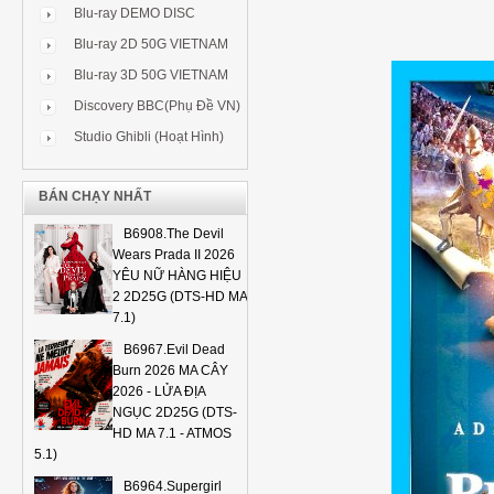
Blu-ray DEMO DISC
Blu-ray 2D 50G VIETNAM
Blu-ray 3D 50G VIETNAM
Discovery BBC(Phụ Đề VN)
Studio Ghibli (Hoạt Hình)
BÁN CHẠY NHẤT
B6908.The Devil
Wears Prada II 2026
YÊU NỮ HÀNG HIỆU
2 2D25G (DTS-HD MA
7.1)
B6967.Evil Dead
Burn 2026 MA CÂY
2026 - LỬA ĐỊA
NGỤC 2D25G (DTS-
HD MA 7.1 - ATMOS
5.1)
B6964.Supergirl