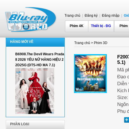
Trang chủ
|
Đăng ký
|
Đăng nhập
|
Gi
Phim 4K
Thiết bị - ĐG
Phim
HÀNG MỚI VỀ
Trang chủ
>
Phim 3D
B6908.The Devil Wears Prada
F200
II 2026 YÊU NỮ HÀNG HIỆU 2
5.1)
2D25G (DTS-HD MA 7.1)
Mã p
Đạo d
Diễn 
Kịch 
Size:
Ngôn 
Phụ đ
PHÂN LOẠI