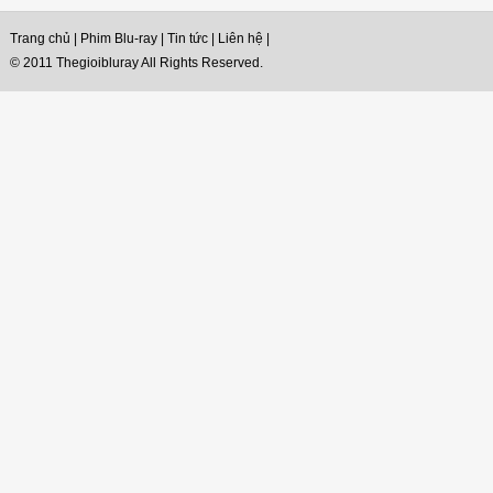
Trang chủ
|
Phim Blu-ray
|
Tin tức
|
Liên hệ
|
© 2011 Thegioibluray All Rights Reserved.