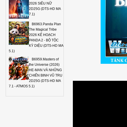
2026 SIÊU NỮ
2D25G (DTS-HD MA
7.1)
B6963.Panda Plan
The Magical Tribe
2026 KẾ HOẠCH
PANDA 2 - BỘ TỘC
KỲ DIỆU (DTS-HD MA
5.1)
B6959.Masters of
the Universe (2026)
HE-MAN VÀ NHỮNG
CHIẾN BINH VŨ TRỤ
2D25G (DTS-HD MA
7.1 - ATMOS 5.1)