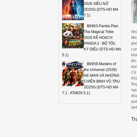
2026 SIÊU NỮ
2D25G (DTS-HD MA
7.1)
B6963.Panda Plan
Nhâ
The Magical Tribe
Mic
2026 KẾ HOẠCH
phò
PANDA 2 - BỘ TỘC
Lan
KỲ DIỆU (DTS-HD MA
khi
5.1)
tên
B6959.Masters of
dụn
the Universe (2026)
Cô 
HE-MAN VÀ NHỮNG
Khá
CHIẾN BINH VŨ TRỤ
ống
2D25G (DTS-HD MA
ngư
7.1 - ATMOS 5.1)
đoạ
que
lạn
Tr