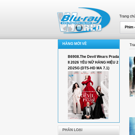
Trang ch
Phim
HÀNG MỚI VỀ
Tr
B6908.The Devil Wears Prada
II 2026 YÊU NỮ HÀNG HIỆU 2
2D25G (DTS-HD MA 7.1)
PHÂN LOẠI