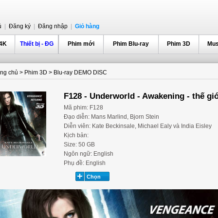
ủ
|
Đăng ký
|
Đăng nhập
|
Giỏ hàng
 4K
Thiết bị - ĐG
Phim mới
Phim Blu-ray
Phim 3D
Mus
ang chủ
>
Phim 3D
>
Blu-ray DEMO DISC
F128 - Underworld - Awakening - thế g
Mã phim: F128
Đạo diễn: Mans Marlind, Bjorn Stein
Diễn viên: Kate Beckinsale, Michael Ealy và India Eisley
Kịch bản:
Size: 50 GB
Ngôn ngữ: English
Phụ đề: English