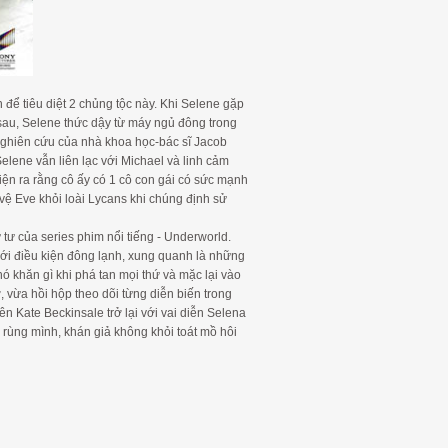
 để tiêu diệt 2 chủng tộc này. Khi Selene gặp
 sau, Selene thức dậy từ máy ngủ đông trong
 nghiên cứu của nhà khoa học-bác sĩ Jacob
Selene vẫn liên lạc với Michael và linh cảm
hiện ra rằng cô ấy có 1 cô con gái có sức mạnh
vệ Eve khỏi loài Lycans khi chúng định sử
 tư của series phim nổi tiếng - Underworld.
dưới điều kiện đông lạnh, xung quanh là những
 khăn gì khi phá tan mọi thứ và mặc lại vào
vừa hồi hộp theo dõi từng diễn biến trong
n Kate Beckinsale trở lại với vai diễn Selena
rùng mình, khán giả không khỏi toát mồ hôi