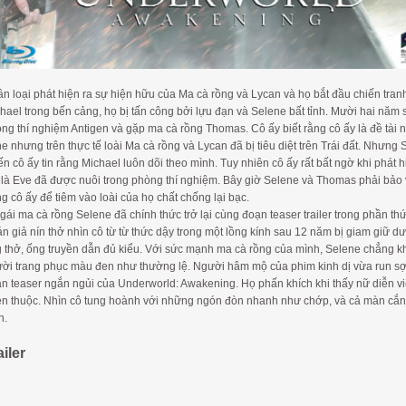
n loại phát hiện ra sự hiện hữu của Ma cà rồng và Lycan và họ bắt đầu chiến tranh
hael trong bến cảng, họ bị tấn công bởi lựu đạn và Selene bất tỉnh. Mười hai năm
ng thí nghiệm Antigen và gặp ma cà rồng Thomas. Cô ấy biết rằng cô ấy là đề tài
e nhưng trên thực tế loài Ma cà rồng và Lycan đã bị tiêu diệt trên Trái đất. Nhưng 
ến cô ấy tin rằng Michael luôn dõi theo mình. Tuy nhiên cô ấy rất bất ngờ khi phát 
 là Eve đã được nuôi trong phòng thí nghiệm. Bây giờ Selene và Thomas phải bảo 
g cô ấy để tiêm vào loài của họ chất chống lại bạc.
gái ma cà rồng Selene đã chính thức trở lại cùng đoạn teaser trailer trong phần thứ
n giả nín thở nhìn cô từ từ thức dậy trong một lồng kính sau 12 năm bị giam giữ 
 thở, ống truyền dẫn đủ kiểu. Với sức mạnh ma cà rồng của mình, Selene chẳng khó
ời trang phục màu đen như thường lệ. Người hâm mộ của phim kinh dị vừa run sợ, 
n teaser ngắn ngủi của Underworld: Awakening. Họ phấn khích khi thấy nữ diễn viê
n thuộc. Nhìn cô tung hoành với những ngón đòn nhanh như chớp, và cả màn cắn 
h.
ailer