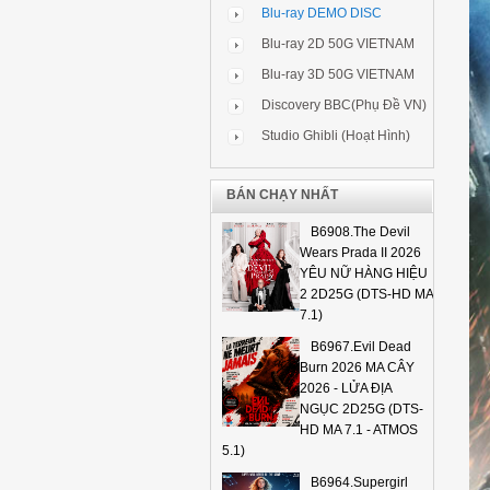
Blu-ray DEMO DISC
Blu-ray 2D 50G VIETNAM
Blu-ray 3D 50G VIETNAM
Discovery BBC(Phụ Đề VN)
Studio Ghibli (Hoạt Hình)
BÁN CHẠY NHẤT
B6908.The Devil
Wears Prada II 2026
YÊU NỮ HÀNG HIỆU
2 2D25G (DTS-HD MA
7.1)
B6967.Evil Dead
Burn 2026 MA CÂY
2026 - LỬA ĐỊA
NGỤC 2D25G (DTS-
HD MA 7.1 - ATMOS
5.1)
B6964.Supergirl