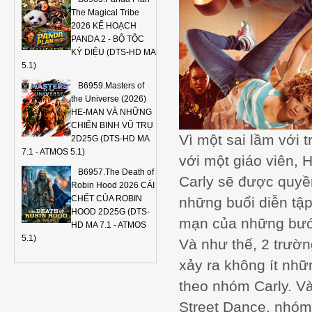
The Magical Tribe
2026 KẾ HOẠCH
PANDA 2 - BỘ TỘC
KỲ DIỆU (DTS-HD MA
5.1)
B6959.Masters of
the Universe (2026)
HE-MAN VÀ NHỮNG
CHIẾN BINH VŨ TRỤ
Vì một sai lầm với 
2D25G (DTS-HD MA
7.1 - ATMOS 5.1)
với một giáo viên, 
B6957.The Death of
Carly sẽ được quyề
Robin Hood 2026 CÁI
CHẾT CỦA ROBIN
những buổi diễn tập
HOOD 2D25G (DTS-
mạn của những bướ
HD MA 7.1 - ATMOS
5.1)
Và như thế, 2 trườn
xảy ra không ít nhữn
theo nhóm Carly. Và 
Street Dance, nhóm 