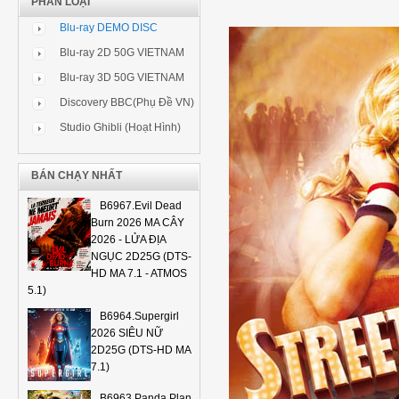
PHÂN LOẠI
Blu-ray DEMO DISC
Blu-ray 2D 50G VIETNAM
Blu-ray 3D 50G VIETNAM
Discovery BBC(Phụ Đề VN)
Studio Ghibli (Hoạt Hình)
BÁN CHẠY NHẤT
B6967.Evil Dead
Burn 2026 MA CÂY
2026 - LỬA ĐỊA
NGỤC 2D25G (DTS-
HD MA 7.1 - ATMOS
5.1)
B6964.Supergirl
2026 SIÊU NỮ
2D25G (DTS-HD MA
7.1)
B6963.Panda Plan