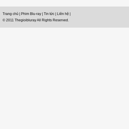
Trang chủ
|
Phim Blu-ray
|
Tin tức
|
Liên hệ
|
© 2011 Thegioibluray All Rights Reserved.