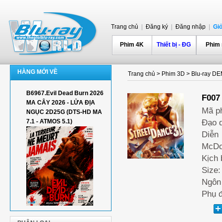
Trang chủ
|
Đăng ký
|
Đăng nhập
|
Gi
Phim 4K
Thiết bị - ĐG
Phim
HÀNG MỚI VỀ
Trang chủ
>
Phim 3D
>
Blu-ray D
B6967.Evil Dead Burn 2026
F007
MA CÂY 2026 - LỬA ĐỊA
Mã p
NGỤC 2D25G (DTS-HD MA
7.1 - ATMOS 5.1)
Đạo d
Diễn
McDo
Kịch 
Size:
Ngôn 
Phụ đ