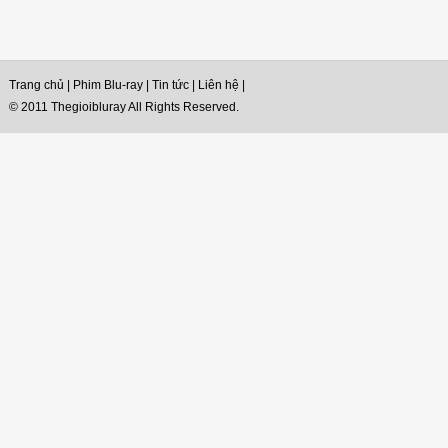
Trang chủ
|
Phim Blu-ray
|
Tin tức
|
Liên hệ
|
© 2011 Thegioibluray All Rights Reserved.