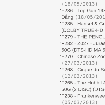
(18/05/2013)
F286 - Top Gun 19
(18/05/20
Đẳng
F285 - Hansel & Gr
(DOLBY TRUE-HD 
F279 - THE PENGU
F282 - Z027 - Jur
50G (DTS-HD MA 5
F270 - Chinese Zo
(27/03/2013)
F268 - Cirque du S
(12/03/2013)
F265 - The Hobbit 
50G (2 DISC) (DTS
F238 - Frankenwee
(05/03/2013)