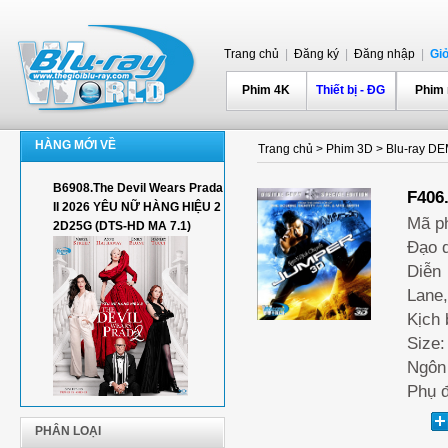
Trang chủ
|
Đăng ký
|
Đăng nhập
|
Gi
Phim 4K
Thiết bị - ĐG
Phim
HÀNG MỚI VỀ
Trang chủ
>
Phim 3D
>
Blu-ray D
B6908.The Devil Wears Prada
F406
II 2026 YÊU NỮ HÀNG HIỆU 2
Mã p
2D25G (DTS-HD MA 7.1)
Đạo 
Diễn
Lane,
Kịch 
Size:
Ngôn 
Phụ đ
PHÂN LOẠI