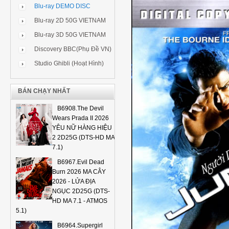
Blu-ray DEMO DISC
Blu-ray 2D 50G VIETNAM
Blu-ray 3D 50G VIETNAM
Discovery BBC(Phụ Đề VN)
Studio Ghibli (Hoạt Hình)
BÁN CHẠY NHẤT
B6908.The Devil
Wears Prada II 2026
YÊU NỮ HÀNG HIỆU
2 2D25G (DTS-HD MA
7.1)
B6967.Evil Dead
Burn 2026 MA CÂY
2026 - LỬA ĐỊA
NGỤC 2D25G (DTS-
HD MA 7.1 - ATMOS
5.1)
B6964.Supergirl