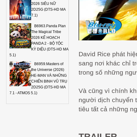
2026 SIÊU NỮ
2D25G (DTS-HD MA
7.1)
B6963.Panda Plan
The Magical Tribe
2026 KẾ HOẠCH
PANDA 2 - BỘ TỘC
KỲ DIỆU (DTS-HD MA
David Rice phát hiệ
5.1)
sang nơi khác chỉ t
B6959.Masters of
the Universe (2026)
trong số những ngư
HE-MAN VÀ NHỮNG
CHIẾN BINH VŨ TRỤ
2D25G (DTS-HD MA
Và cũng vì chính k
7.1 - ATMOS 5.1)
người dịch chuyển t
tiêu tất cả những n
TRAILER