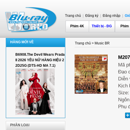
Trang chủ
|
Đăng ký
|
Đăng nhập
|
Gi
Phim 4K
Thiết bị - ĐG
Phim
HÀNG MỚI VỀ
Trang chủ
>
Music BR
B6908.The Devil Wears Prada
M207
II 2026 YÊU NỮ HÀNG HIỆU 2
Mã p
2D25G (DTS-HD MA 7.1)
Đạo d
Diễn 
Kịch 
Size:
Ngôn
Phụ 
PHÂN LOẠI