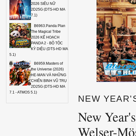
2026 SIÊU NỮ
2D25G (DTS-HD MA
7.1)
B6963.Panda Plan
The Magical Tribe
2026 KẾ HOẠCH
PANDA 2 - BỘ TỘC
KỲ DIỆU (DTS-HD MA
5.1)
B6959.Masters of
the Universe (2026)
HE-MAN VÀ NHỮNG
CHIẾN BINH VŨ TRỤ
2D25G (DTS-HD MA
7.1 - ATMOS 5.1)
NEW YEAR'
New Year's
Welser-Mö