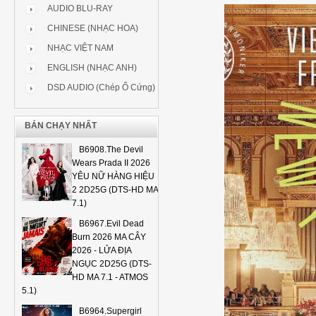
AUDIO BLU-RAY
CHINESE (NHẠC HOA)
NHẠC VIỆT NAM
ENGLISH (NHẠC ANH)
DSD AUDIO (Chép Ổ Cứng)
BÁN CHẠY NHẤT
B6908.The Devil
Wears Prada II 2026
YÊU NỮ HÀNG HIỆU
2 2D25G (DTS-HD MA
7.1)
B6967.Evil Dead
Burn 2026 MA CÂY
2026 - LỬA ĐỊA
NGỤC 2D25G (DTS-
HD MA 7.1 - ATMOS
5.1)
B6964.Supergirl