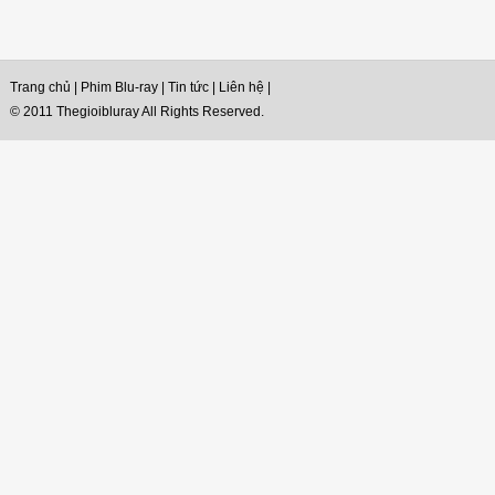
Trang chủ
|
Phim Blu-ray
|
Tin tức
|
Liên hệ
|
© 2011 Thegioibluray All Rights Reserved.