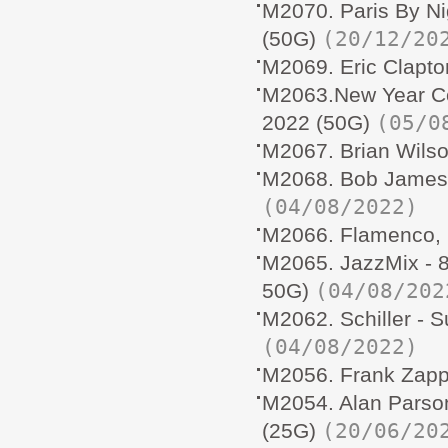
M2070. Paris By Ni
(20/12/20
(50G)
M2069. Eric Clapto
M2063.New Year Co
(05/0
2022 (50G)
M2067. Brian Wils
M2068. Bob James T
(04/08/2022)
M2066. Flamenco,
M2065. JazzMix - 8
(04/08/202
50G)
M2062. Schiller - 
(04/08/2022)
M2056. Frank Zapp
M2054. Alan Parson
(20/06/20
(25G)