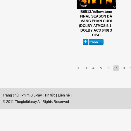
B6513.Yellowstone
FINAL SEASON ĐÁ
VÀNG PHẦN CUỐI
(DOLBY ATMOS 5.1 -
DOLBY AC3 640) 3
DISC
<
3
4
5
6
7
8
Trang chủ
|
Phim Blu-ray
|
Tin tức
|
Liên hệ
|
© 2011 Thegioibluray All Rights Reserved.