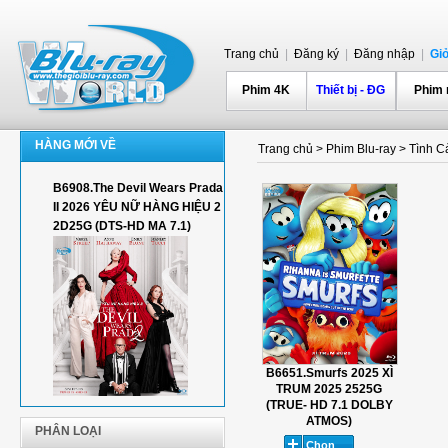
Trang chủ
|
Đăng ký
|
Đăng nhập
|
Gi
Phim 4K
Thiết bị - ĐG
Phim
HÀNG MỚI VỀ
Trang chủ
>
Phim Blu-ray
>
Tình Cả
B6908.The Devil Wears Prada
II 2026 YÊU NỮ HÀNG HIỆU 2
2D25G (DTS-HD MA 7.1)
B6651.Smurfs 2025 XÌ
TRUM 2025 2525G
(TRUE- HD 7.1 DOLBY
ATMOS)
PHÂN LOẠI