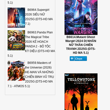
5.1)
B6964.Supergirl
2026 SIÊU NỮ
2D25G (DTS-HD MA
7.1)
B6963.Panda Plan
B6614.Mutant Ghost
The Magical Tribe
Wargirl 2024 DỊ NHÂN
2026 KẾ HOẠCH
NỮ THẦN CHIẾN
PANDA 2 - BỘ TỘC
TRANH 2D25G (DTS-
KỲ DIỆU (DTS-HD MA
HD MA 5.1)
5.1)
B6959.Masters of
the Universe (2026)
HE-MAN VÀ NHỮNG
CHIẾN BINH VŨ TRỤ
2D25G (DTS-HD MA
7.1 - ATMOS 5.1)