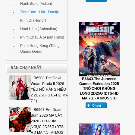
Hành động (Action)
Tình Cảm - Hài - Family
Kinh Dị (Horror)
Hoạt Hình ( Animation)
Phim Châu Á (Asian Films)
Phim Hong Kong (Tiếng
Quảng Đông)
BÁN CHẠY NHẤT
B6908.The Devil
B6643.The Jurassic
Games Extinction 2025
Wears Prada II 2026
TRÒ CHƠI KHỦNG
YÊU NỮ HÀNG HIỆU
LONG 2D25G (DTS-HD
2 2D25G (DTS-HD MA
MA 7.1 - ATMOS 5.1)
7.1)
B6967.Evil Dead
Burn 2026 MA CÂY
2026 - LỬA ĐỊA
NGỤC 2D25G (DTS-
HD MA 7.1 - ATMOS