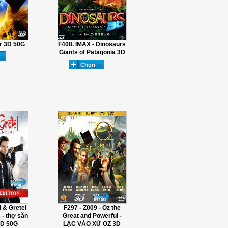
r 3D 50G
F408. IMAX - Dinosaurs
Giants of Patagonia 3D
 & Gretel
F297 - Z009 - Oz the
 - thợ săn
Great and Powerful -
3D 50G
LẠC VÀO XỨ OZ 3D