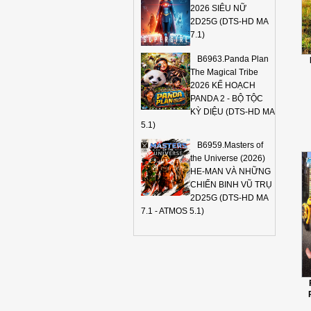
2026 SIÊU NỮ
2D25G (DTS-HD MA
7.1)
B6963.Panda Plan
The Magical Tribe
2026 KẾ HOẠCH
PANDA 2 - BỘ TỘC
KỲ DIỆU (DTS-HD MA
5.1)
B6959.Masters of
the Universe (2026)
HE-MAN VÀ NHỮNG
CHIẾN BINH VŨ TRỤ
2D25G (DTS-HD MA
7.1 - ATMOS 5.1)