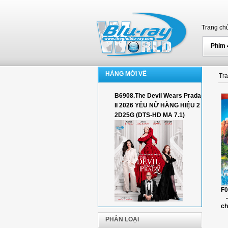
Trang ch
Phim
HÀNG MỚI VỀ
Tr
B6908.The Devil Wears Prada
II 2026 YÊU NỮ HÀNG HIỆU 2
2D25G (DTS-HD MA 7.1)
F0
ch
PHÂN LOẠI