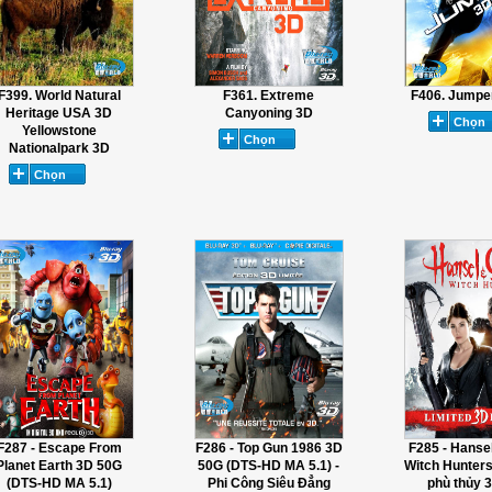
F399. World Natural
F361. Extreme
F406. Jumpe
Heritage USA 3D
Canyoning 3D
Yellowstone
Nationalpark 3D
F287 - Escape From
F286 - Top Gun 1986 3D
F285 - Hansel
Planet Earth 3D 50G
50G (DTS-HD MA 5.1) -
Witch Hunters
(DTS-HD MA 5.1)
Phi Công Siêu Đẳng
phù thủy 