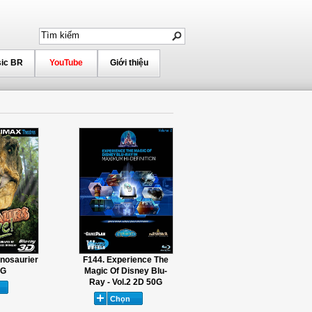
ic BR
YouTube
Giới thiệu
nosaurier
F144. Experience The
0G
Magic Of Disney Blu-
Ray - Vol.2 2D 50G