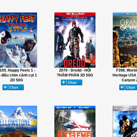
105. Happy Feets 1 -
Z070 - Dredd - HỘI
F398. World
 điệu chim cánh cụt 1
THẨM PHÁN 3D 50G
Heritage USA
2D 50G
Canyon 