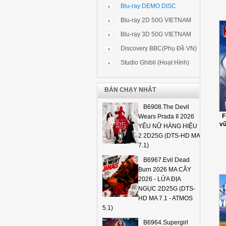
Blu-ray DEMO DISC
Blu-ray 2D 50G VIETNAM
Blu-ray 3D 50G VIETNAM
Discovery BBC(Phụ Đề VN)
Studio Ghibli (Hoạt Hình)
BÁN CHẠY NHẤT
B6908.The Devil
F
Wears Prada II 2026
vũ
YÊU NỮ HÀNG HIỆU
2 2D25G (DTS-HD MA
7.1)
B6967.Evil Dead
Burn 2026 MA CÂY
2026 - LỬA ĐỊA
NGỤC 2D25G (DTS-
HD MA 7.1 - ATMOS
5.1)
B6964.Supergirl