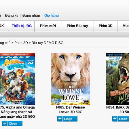
ủ
|
Đăng ký
|
Đăng nhập
|
Giỏ hàng
 4K
Thiết bị - ĐG
Phim mới
Phim Blu-ray
Phim 3D
Mus
ang chủ
>
Phim 3D
>
Blu-ray DEMO DISC
75. Alpha and Omega
F065. Der Weisse
F054. IMAX Di
- Nàng lang thanh và
Loewe 3D 50G
3D 5
àng quậy phá 2D 50G