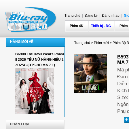
Trang chủ
|
Đăng ký
|
Đăng nhập
|
Gi
Phim 4K
Thiết bị - ĐG
Phim
HÀNG MỚI VỀ
Trang chủ
>
Phim mới
>
Phim Bộ Bl
B6908.The Devil Wears Prada
B593
II 2026 YÊU NỮ HÀNG HIỆU 2
MA 7
2D25G (DTS-HD MA 7.1)
Mã p
Đạo d
Diễn 
Kịch 
Size:
Ngôn 
Phụ đ
PHÂN LOẠI