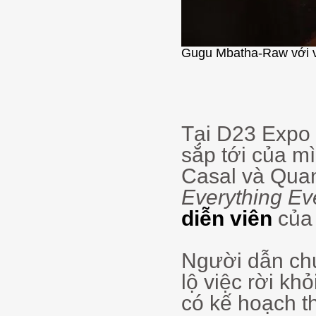
Gugu Mbatha-Raw với va
Tại D23 Expo 
sắp tới của m
Casal và Quan
Everything Ev
diễn viên
củ
Người dẫn chư
lộ việc rời kh
có kế hoạch th