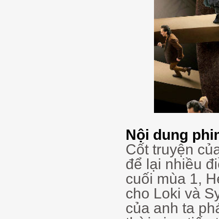
Nội dung phi
Cốt truyện củ
để lại nhiều đ
cuối mùa 1, H
cho Loki và Sy
của anh ta ph