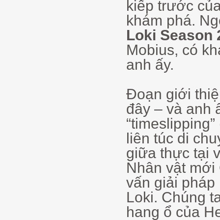
kiếp trước củ
khám phá. Ngo
Loki Season 
Mobius, có kh
anh ấy.
Đoạn giới thi
đây – và anh ấ
“timeslipping” 
liên túc di c
giữa thực tại
Nhân vật mới
vấn giải pháp
Loki. Chúng t
hang ổ của H