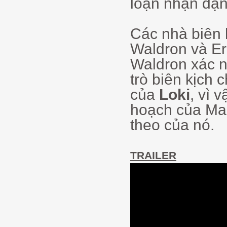
loạn nhận dạn
Các nhà biên 
Waldron và Eri
Waldron xác n
trò biên kịch 
của
Loki
, vì 
hoạch của Mar
theo của nó.
TRAILER