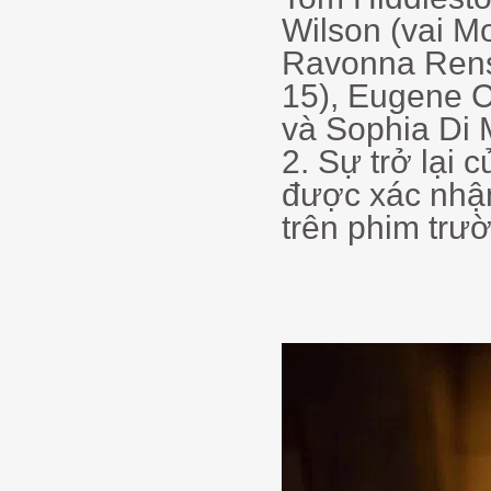
Wilson (vai M
Ravonna Rens
15), Eugene C
và Sophia Di M
2. Sự trở lại 
được xác nhận
trên phim trườ