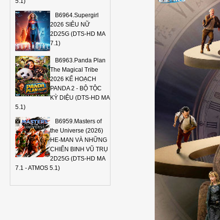
5.1)
B6964.Supergirl
2026 SIÊU NỮ
2D25G (DTS-HD MA
7.1)
B6963.Panda Plan
The Magical Tribe
2026 KẾ HOẠCH
PANDA 2 - BỘ TỘC
KỲ DIỆU (DTS-HD MA
5.1)
B6959.Masters of
the Universe (2026)
HE-MAN VÀ NHỮNG
CHIẾN BINH VŨ TRỤ
2D25G (DTS-HD MA
7.1 - ATMOS 5.1)