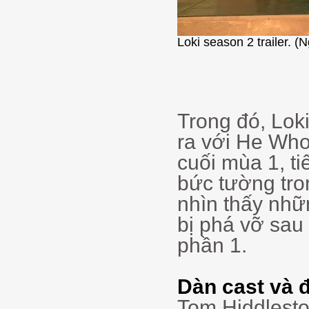
Loki season 2 trailer. (
Trong đó, Lok
ra với He Who
cuối mùa 1, ti
bức tường tro
nhìn thấy nhữ
bị phá vỡ sau 
phần 1.
Dàn cast và 
Tom Hiddlesto