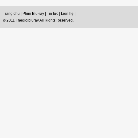
Trang chủ
|
Phim Blu-ray
|
Tin tức
|
Liên hệ
|
© 2011 Thegioibluray All Rights Reserved.