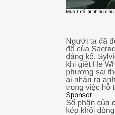
Mùa 1 để lại nhiều điều 
Người ta đã đ
đổ của Sacre
đáng kể. Sylv
khi giết He W
phương sai th
ai nhận ra an
trong việc hỗ 
Sponsor
Số phận của c
kéo khỏi dòng