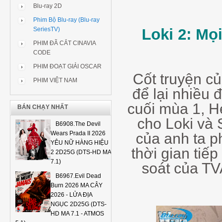
Blu-ray 2D
Phim Bộ Blu-ray (Blu-ray
Loki 2: Mọ
SeriesTV)
PHIM ĐÃ CẮT CINAVIA
CODE
PHIM ĐOẠT GIẢI OSCAR
Cốt truyện c
PHIM VIỆT NAM
để lại nhiều 
cuối mùa 1, H
BÁN CHẠY NHẤT
cho Loki và 
B6908.The Devil
Wears Prada II 2026
của anh ta p
YÊU NỮ HÀNG HIỆU
thời gian tiế
2 2D25G (DTS-HD MA
7.1)
soát của TV
B6967.Evil Dead
Burn 2026 MA CÂY
2026 - LỬA ĐỊA
NGỤC 2D25G (DTS-
HD MA 7.1 - ATMOS