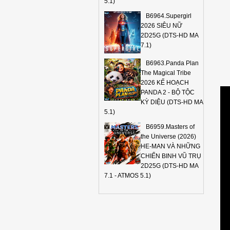
5.1)
B6964.Supergirl
2026 SIÊU NỮ
2D25G (DTS-HD MA
7.1)
B6963.Panda Plan
The Magical Tribe
2026 KẾ HOẠCH
PANDA 2 - BỘ TỘC
KỲ DIỆU (DTS-HD MA
5.1)
B6959.Masters of
the Universe (2026)
HE-MAN VÀ NHỮNG
CHIẾN BINH VŨ TRỤ
2D25G (DTS-HD MA
7.1 - ATMOS 5.1)