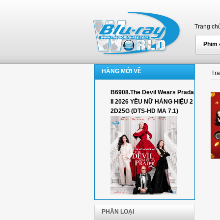
Trang ch
Phim
HÀNG MỚI VỀ
Tr
B6908.The Devil Wears Prada
II 2026 YÊU NỮ HÀNG HIỆU 2
2D25G (DTS-HD MA 7.1)
PHÂN LOẠI